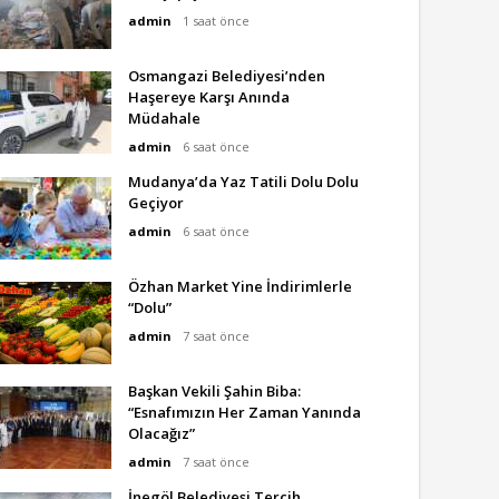
admin
1 saat önce
Osmangazi Belediyesi’nden
Haşereye Karşı Anında
Müdahale
admin
6 saat önce
Mudanya’da Yaz Tatili Dolu Dolu
Geçiyor
admin
6 saat önce
Özhan Market Yine İndirimlerle
“Dolu”
admin
7 saat önce
Başkan Vekili Şahin Biba:
“Esnafımızın Her Zaman Yanında
Olacağız”
admin
7 saat önce
İnegöl Belediyesi Tercih