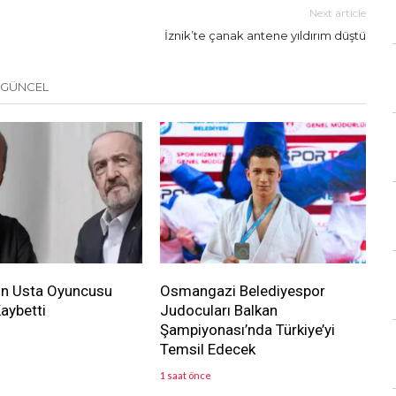
Next article
İznik’te çanak antene yıldırım düştü
 GÜNCEL
ın Usta Oyuncusu
Osmangazi Belediyespor
Kaybetti
Judocuları Balkan
Şampiyonası’nda Türkiye’yi
Temsil Edecek
1 saat önce