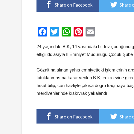
Share on Facebook
Share 
Facebook
Twitter
WhatsApp
Pinterest
Email
24 yaşındaki B.K, 14 yaşındaki bir kız çocuğunu g
ettiği iddiasıyla İl Emniyet Müdürlüğü Çocuk Şube 
Gözaltına alınan şahıs emniyetteki işlemlerinin ar
tutuklanmasına karar verilen B.K, ceza evine girece
fırsat bilip, can havliyle çıkışa doğru kaçmaya baş
merdivenlerinde kıskıvrak yakalandı
Share on Facebook
Share 