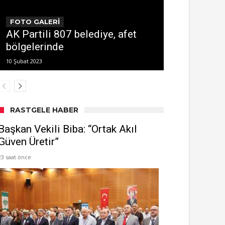
FOTO GALERİ
AK Partili 807 belediye, afet
bölgelerinde
10 Şubat 2023
RASTGELE HABER
Başkan Vekili Biba: “Ortak Akıl
Güven Üretir”
23 saat önce