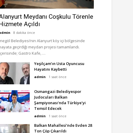
Alanyurt Meydanı Coşkulu Törenle
Hizmete Açıldı
admin
8 dakika önce
İnegöl Belediyesi’nin Alanyurt köy içi bölgesinde
hayata geçirdiği meydan projesi tamamlandı.
İçerisinde; Gastro Kafe, …
Yeşilçam’ın Usta Oyuncusu
Hayatını Kaybetti
admin
1 saat önce
Osmangazi Belediyespor
Judocuları Balkan
Şampiyonası’nda Türkiye’yi
Temsil Edecek
admin
1 saat önce
Balkan Mahallesi’nde Evden 28
Ton Çöp Çıkarıldı