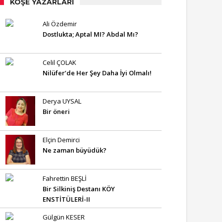
KÖŞE YAZARLARI
Ali Özdemir
Dostlukta; Aptal MI? Abdal Mı?
Celil ÇOLAK
Nilüfer’de Her Şey Daha İyi Olmalı!
Derya UYSAL
Bir öneri
Elçin Demirci
Ne zaman büyüdük?
Fahrettin BEŞLİ
Bir Silkiniş Destanı KÖY
ENSTİTÜLERİ-II
Gülgün KESER