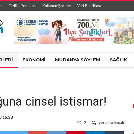
sı
Gizlilik Politikası
Kullanım Şartları
Veri Politikası
RLERİ
EKONOMİ
MUDANYA SÖYLEM
SAĞLIK
una cinsel istismar!
8 15:38
Bursa’da
0
yorumlar kapalı
kız
çocuğuna