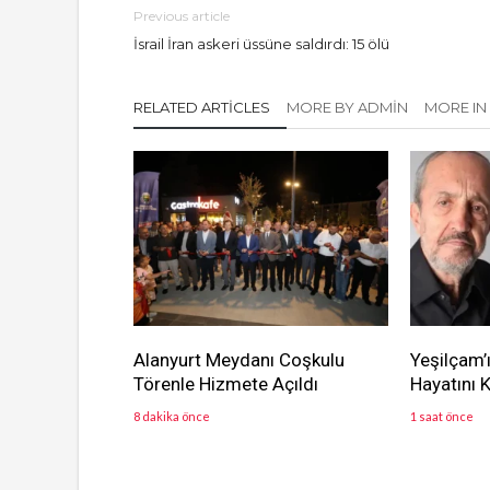
Previous article
İsrail İran askeri üssüne saldırdı: 15 ölü
RELATED ARTICLES
MORE BY ADMIN
MORE IN
Alanyurt Meydanı Coşkulu
Yeşilçam’
Törenle Hizmete Açıldı
Hayatını 
8 dakika önce
1 saat önce