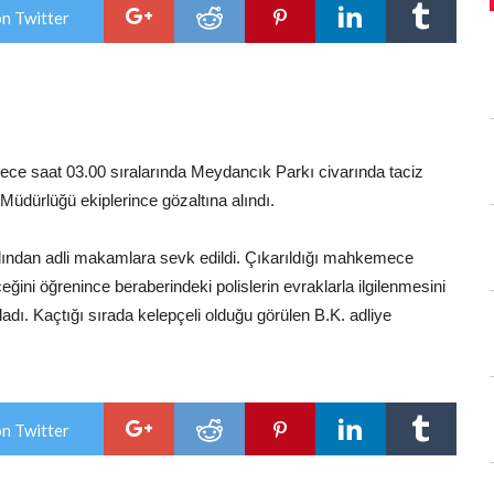
cinsel
on Twitter
istismar!
için
ece saat 03.00 sıralarında Meydancık Parkı civarında taciz
Müdürlüğü ekiplerince gözaltına alındı.
dından
adli makamlara sevk edildi. Çıkarıldığı mahkemece
ğini öğrenince beraberindeki polislerin evraklarla ilgilenmesini
ladı. Kaçtığı sırada kelepçeli olduğu görülen B.K. adliye
on Twitter