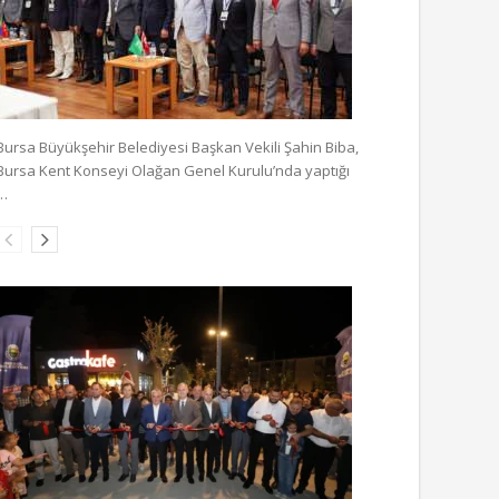
Bursa Büyükşehir Belediyesi Başkan Vekili Şahin Biba,
Bursa Kent Konseyi Olağan Genel Kurulu’nda yaptığı
…