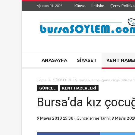
Künye
İletişim
Çerez Politika
Ağustos 01, 2026
ANASAYFA
SİYASET
KENT HABE
Home
GÜNCEL
Bursa’da kız çocuğuna cinsel istismar!
GÜNCEL
KENT HABERLERİ
Bursa’da kız çocuğ
9 Mayıs 2018 15:38
- Guncellenme Tarihi:
9 Mayıs 201