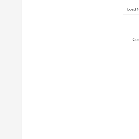
Load M
Com