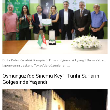
Doğa Koleji Karabük Kampüsü 11. sınıf öğrencisi Ayşegül Balım Yabacı,
Japonya’nın başkenti Tokyo’da düzenlenen …
Osmangazi’de Sinema Keyfi Tarihi Surların
Gölgesinde Yaşandı