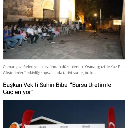
Osmangazi Belediyesi tarafından düzenlenen “Osmangazi’de Yaz Film
Gösterimleri” etkinliği kapsamında tarihi surlar, bu kez …
Başkan Vekili Şahin Biba: “Bursa Üretimle
Güçleniyor”