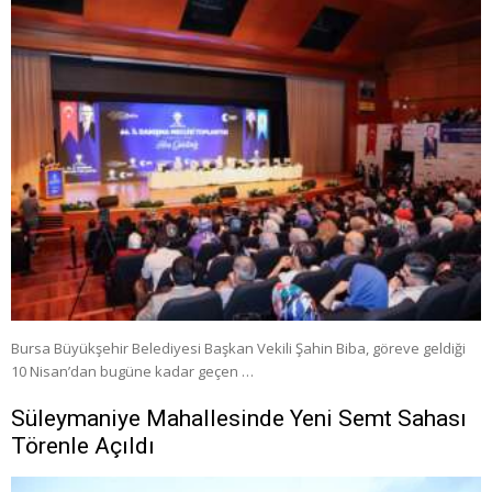
Bursa Büyükşehir Belediyesi Başkan Vekili Şahin Biba, göreve geldiği
10 Nisan’dan bugüne kadar geçen …
Süleymaniye Mahallesinde Yeni Semt Sahası
Törenle Açıldı