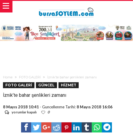
Home
FOTO GALERİ
İznik’te bahar şenlikleri zamanı
FOTO GALERİ
GÜNCEL
HİZMET
İznik’te bahar şenlikleri zamanı
8 Mayıs 2018 10:41
- Guncellenme Tarihi:
8 Mayıs 2018 16:06
İznik’te
yorumlar kapalı
0
bahar
şenlikleri
zamanı
için