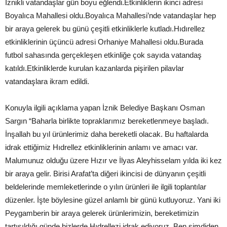
İznikli vatandaşlar gün boyu eğlendi.Etkinliklerin ikinci adresi
Boyalıca Mahallesi oldu.Boyalıca Mahallesi’nde vatandaşlar hep
bir araya gelerek bu günü çeşitli etkinliklerle kutladı.Hıdırellez
etkinliklerinin üçüncü adresi Orhaniye Mahallesi oldu.Burada
futbol sahasında gerçekleşen etkinliğe çok sayıda vatandaş
katıldı.Etkinliklerde kurulan kazanlarda pişirilen pilavlar
vatandaşlara ikram edildi.
Konuyla ilgili açıklama yapan İznik Belediye Başkanı Osman
Sargın “Baharla birlikte topraklarımız bereketlenmeye başladı.
İnşallah bu yıl ürünlerimiz daha bereketli olacak. Bu haftalarda
idrak ettiğimiz Hıdrellez etkinliklerinin anlamı ve amacı var.
Malumunuz olduğu üzere Hızır ve İlyas Aleyhisselam yılda iki kez
bir araya gelir. Birisi Arafat’ta diğeri ikincisi de dünyanın çeşitli
beldelerinde memleketlerinde o yılın ürünleri ile ilgili toplantılar
düzenler. İşte böylesine güzel anlamlı bir günü kutluyoruz. Yani iki
Peygamberin bir araya gelerek ürünlerimizin, bereketimizin
tartışıldığı günde bizlerde Hıdrellezi idrak ediyoruz. Ben şimdiden