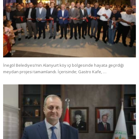
İnegöl Belediyesi’nin Alanyurt köy içi bölgesinde hayata geçirdiği
meydan projesi tamamlandı. İçerisinde; Gastro Kafe, …