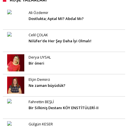
KÖŞE YAZARLARI
Ali Özdemir
Dostlukta; Aptal MI? Abdal Mı?
Celil ÇOLAK
Nilüfer’de Her Şey Daha İyi Olmalı!
Derya UYSAL
Bir öneri
Elçin Demirci
Ne zaman büyüdük?
Fahrettin BEŞLİ
Bir Silkiniş Destanı KÖY ENSTİTÜLERİ-II
Gülgün KESER