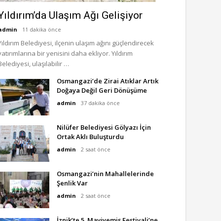
Yıldırım’da Ulaşım Ağı Gelişiyor
admin
11 dakika önce
Yıldırım Belediyesi, ilçenin ulaşım ağını güçlendirecek
yatırımlarına bir yenisini daha ekliyor. Yıldırım
Belediyesi, ulaşılabilir …
Osmangazi’de Zirai Atıklar Artık
Doğaya Değil Geri Dönüşüme
admin
37 dakika önce
Nilüfer Belediyesi Gölyazı İçin
Ortak Aklı Buluşturdu
admin
2 saat önce
Osmangazi’nin Mahallelerinde
Şenlik Var
admin
2 saat önce
İznik’te 5. Maviyemiş Festivali’ne