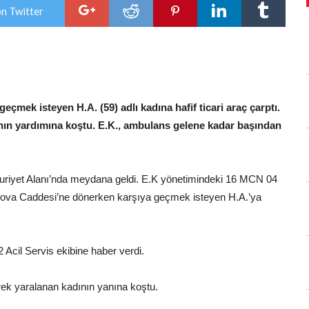
için
on Twitter
çmek isteyen H.A. (59) adlı kadına hafif ticari araç çarptı.
ının yardımına koştu. E.K., ambulans gelene kadar başından
uriyet Alanı’nda meydana geldi. E.K yönetimindeki 16 MCN 04
Yalova Caddesi’ne dönerken karşıya geçmek isteyen H.A.’ya
 Acil Servis ekibine haber verdi.
erek yaralanan kadının yanına koştu.