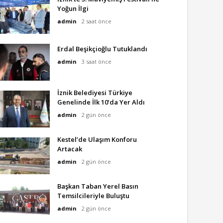
Yoğun İlgi
admin
2 saat önce
Erdal Beşikçioğlu Tutuklandı
admin
3 saat önce
İznik Belediyesi Türkiye
Genelinde İlk 10’da Yer Aldı
admin
2 gün önce
Kestel’de Ulaşım Konforu
Artacak
admin
2 gün önce
Başkan Taban Yerel Basın
Temsilcileriyle Buluştu
admin
2 gün önce