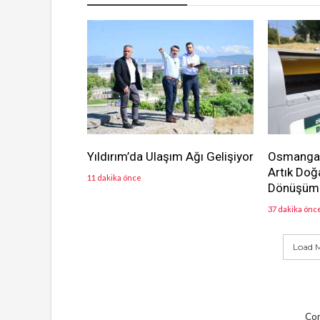
Yıldırım’da Ulaşım Ağı Gelişiyor
Osmangazi
Artık Doğ
11 dakika önce
Dönüşüm
37 dakika önc
Load M
Com