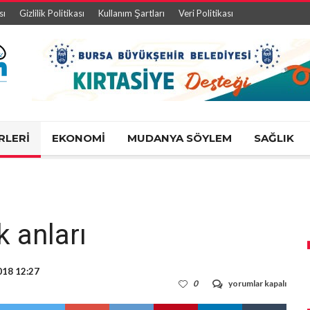
sı
Gizlilik Politikası
Kullanım Şartları
Veri Politikası
RLERİ
EKONOMİ
MUDANYA SÖYLEM
SAĞLIK
 anları
018 12:27
Orhangazi’de
0
yorumlar kapalı
panik
anları