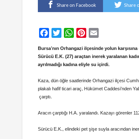
Share on Facebook
Share 
Facebook
Twitter
WhatsApp
Pinterest
Email
Bursa’nın Orhangazi ilçesinde yolun karşısına ge
Sürücü E.K. (27) araçtan inerek yaralanan kad
ayrılmadığı kadına eliyle su içirdi.
Kaza, dün öğle saatlerinde Orhangazi
ilçesi Cumh
plakalı hafif ticari araç, Hükümet Caddesi’nden 
çarptı.
Aracın çarptığı H.A. yaralandı. Kazayı görenler 112
Sürücü E.K., elindeki pet şişe suyla aracından in