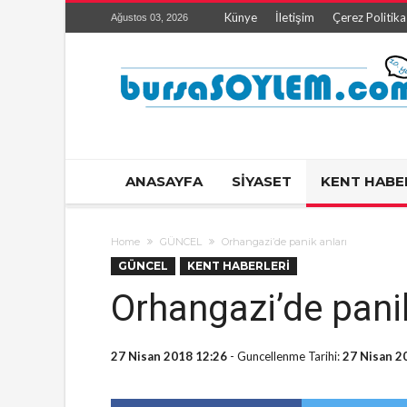
Künye
İletişim
Çerez Politika
Ağustos 03, 2026
ANASAYFA
SİYASET
KENT HABE
Home
GÜNCEL
Orhangazi’de panik anları
GÜNCEL
KENT HABERLERİ
Orhangazi’de panik
27 Nisan 2018 12:26
- Guncellenme Tarihi:
27 Nisan 2