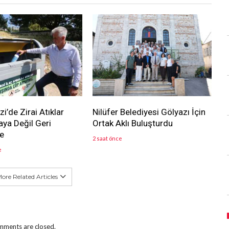
’de Zirai Atıklar
Nilüfer Belediyesi Gölyazı İçin
aya Değil Geri
Ortak Aklı Buluşturdu
e
2 saat önce
e
ore Related Articles
ments are closed.