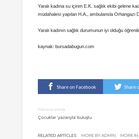
Yaralı kadına su içiren E.K. sağlık ekibi gelene kad
müdahalesi yapılan H.A., ambulansla Orhangazi Devl
Yaralı kadının sağlık durumunun iyi olduğu öğrenildi.
kaynak: bursadabugun.com
Share on Facebook
Share 
Previous article
Çocuklar ‘yazarıyla’ buluştu
RELATED ARTICLES
MORE BY ADMIN
MORE IN