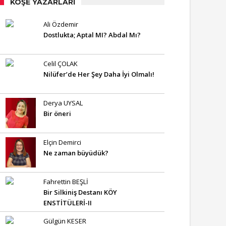
KÖŞE YAZARLARI
Ali Özdemir
Dostlukta; Aptal MI? Abdal Mı?
Celil ÇOLAK
Nilüfer’de Her Şey Daha İyi Olmalı!
Derya UYSAL
Bir öneri
Elçin Demirci
Ne zaman büyüdük?
Fahrettin BEŞLİ
Bir Silkiniş Destanı KÖY
ENSTİTÜLERİ-II
Gülgün KESER