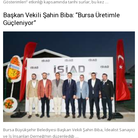
Gösterimleri” etkinliği kapsamında tarihi surlar, bu kez …
Başkan Vekili Şahin Biba: “Bursa Üretimle
Güçleniyor”
Bursa Büyükşehir Belediyesi Başkan Vekili Şahin Biba, İdealist Sanayici
ve İş İnsanları Derneği’nin düzenlediği …