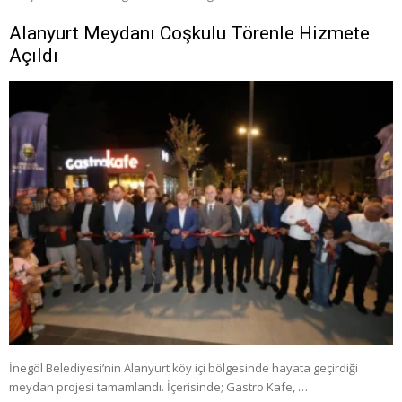
Alanyurt Meydanı Coşkulu Törenle Hizmete
Açıldı
İnegöl Belediyesi’nin Alanyurt köy içi bölgesinde hayata geçirdiği
meydan projesi tamamlandı. İçerisinde; Gastro Kafe, …