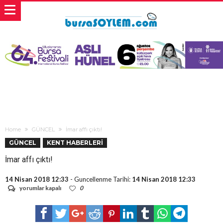
Home
GÜNCEL
İmar affı çıktı!
GÜNCEL
KENT HABERLERİ
İmar affı çıktı!
14 Nisan 2018 12:33
- Guncellenme Tarihi:
14 Nisan 2018 12:33
İmar
yorumlar kapalı
0
affı
çıktı!
için