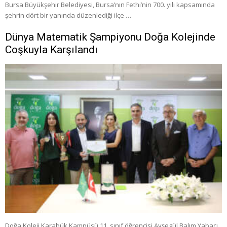
Bursa Büyükşehir Belediyesi, Bursa’nın Fethi’nin 700. yılı kapsamında
şehrin dört bir yanında düzenlediği ilçe …
Dünya Matematik Şampiyonu Doğa Kolejinde
Coşkuyla Karşılandı
Doğa Koleji Karabük Kampüsü 11. sınıf öğrencisi Ayşegül Balım Yabacı,