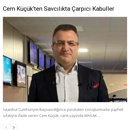
Cem Küçük’ten Savcılıkta Çarpıcı Kabuller
İstanbul Cumhuriyet Başsavcılığınca yürütülen soruşturmada şüpheli
sıfatıyla ifade veren Cem Küçük, canlı yayında MASAK …