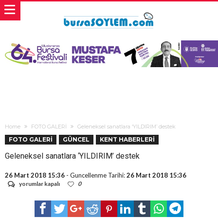
Home
FOTO GALERİ
Geleneksel sanatlara ‘YILDIRIM’ destek
FOTO GALERİ
GÜNCEL
KENT HABERLERİ
Geleneksel sanatlara ‘YILDIRIM’ destek
26 Mart 2018 15:36
- Guncellenme Tarihi:
26 Mart 2018 15:36
Geleneksel
yorumlar kapalı
0
sanatlara
‘YILDIRIM’
destek
için