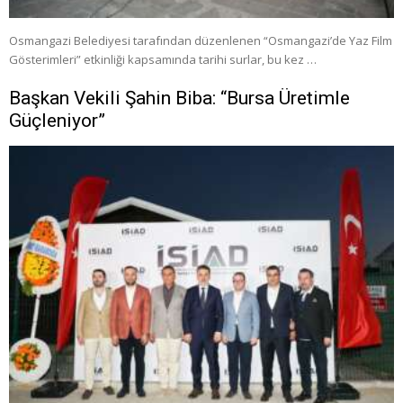
Osmangazi Belediyesi tarafından düzenlenen “Osmangazi’de Yaz Film
Gösterimleri” etkinliği kapsamında tarihi surlar, bu kez …
Başkan Vekili Şahin Biba: “Bursa Üretimle
Güçleniyor”