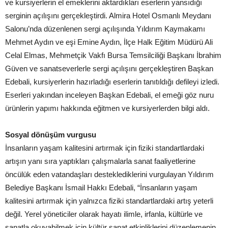
ve kursiyerlerin el emeklerini aktardıkları eserlerin yansıdığı
serginin açılışını gerçekleştirdi. Almira Hotel Osmanlı Meydanı
Salonu’nda düzenlenen sergi açılışında Yıldırım Kaymakamı
Mehmet Aydın ve eşi Emine Aydın, İlçe Halk Eğitim Müdürü Ali
Celal Elmas, Mehmetçik Vakfı Bursa Temsilciliği Başkanı İbrahim
Güven ve sanatseverlerle sergi açılışını gerçekleştiren Başkan
Edebali, kursiyerlerin hazırladığı eserlerin tanıtıldığı defileyi izledi.
Eserleri yakından inceleyen Başkan Edebali, el emeği göz nuru
ürünlerin yapımı hakkında eğitmen ve kursiyerlerden bilgi aldı.
Sosyal dönüşüm vurgusu
İnsanların yaşam kalitesini artırmak için fiziki standartlardaki
artışın yanı sıra yaptıkları çalışmalarla sanat faaliyetlerine
öncülük eden vatandaşları desteklediklerini vurgulayan Yıldırım
Belediye Başkanı İsmail Hakkı Edebali, “İnsanların yaşam
kalitesini artırmak için yalnızca fiziki standartlardaki artış yeterli
değil. Yerel yöneticiler olarak hayatı ilimle, irfanla, kültürle ve
sanatla okuyabilmek için kültür sanat etkinliklerini düzenlemenin