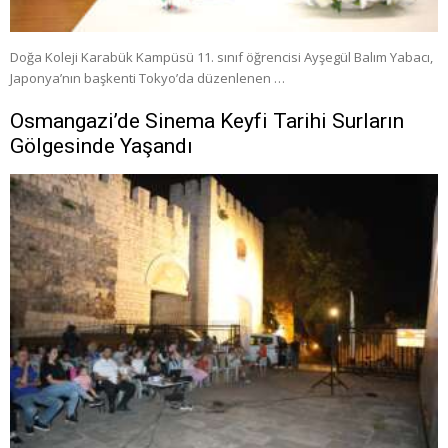
Doğa Koleji Karabük Kampüsü 11. sınıf öğrencisi Ayşegül Balım Yabacı,
Japonya’nın başkenti Tokyo’da düzenlenen …
Osmangazi’de Sinema Keyfi Tarihi Surların
Gölgesinde Yaşandı