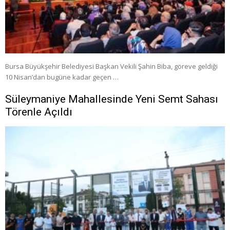
Bursa Büyükşehir Belediyesi Başkan Vekili Şahin Biba, göreve geldiği
10 Nisan’dan bugüne kadar geçen …
Süleymaniye Mahallesinde Yeni Semt Sahası
Törenle Açıldı