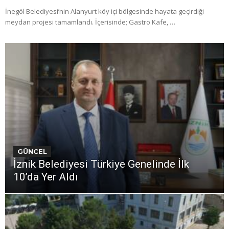
İnegöl Belediyesi’nin Alanyurt köy içi bölgesinde hayata geçirdiği
meydan projesi tamamlandı. İçerisinde; Gastro Kafe, …
GÜNCEL
İznik Belediyesi Türkiye Genelinde İlk
10’da Yer Aldı