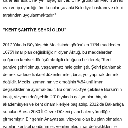
karar almada CHP ye ihtiyaçları var. CHP grubunun Mecliste red
oyu verip uyardığı tüm konular şu anki Belediye başkanı ve ekibi
tarafından uygulanmaktadır.”
“KENT ŞANTİYE ŞEHRİ OLDU”
2017 Yılında Büyükşehir Meclisinde görüşülen 1784 maddeden
1675’i imar plan değişikliğidir” diyen Aktuğ, bu maddelerden
çoğunun kentsel dönüşümle ilgili olduğunu belirterek; “Kent
şantiye şehri olmuş, yaşanamaz hale gelmiştir. Şehri planlamak
demek sadece fiziksel düzenlemeler, bina, yol yapmak demek
değildir. Meclis, zamanının ve emeğinin %94’ünü imar
değişikliklerine ayırmaktadır. Bu oran %50’ye çekilirse Bursa’nın
imajı, vizyonu değişebilir. 2010 yılında çalışmaları birçok
akademisyen ve kent dinamikleriyle başlatılıp, 2012’de Bakanlığa
sunulan Bursa 2030 İl Çevre Düzeni planı halen yürürlüğe
girmemiştir. Bir şehrin Anayasası, vizyonu olan bu plan olmadan
yapılan kentsel dönüşümler, yenilemeler, imar değişiklikleri ile