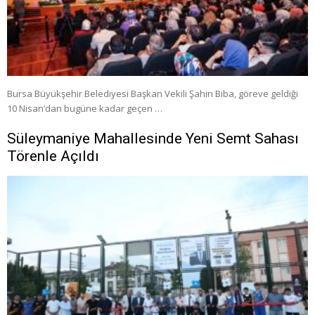
Bursa Büyükşehir Belediyesi Başkan Vekili Şahin Biba, göreve geldiği
10 Nisan’dan bugüne kadar geçen …
Süleymaniye Mahallesinde Yeni Semt Sahası
Törenle Açıldı