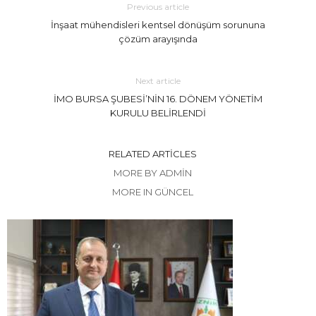
Previous article
İnşaat mühendisleri kentsel dönüşüm sorununa
çözüm arayışında
Next article
İMO BURSA ŞUBESİ’NİN 16. DÖNEM YÖNETİM
KURULU BELİRLENDİ
RELATED ARTICLES
MORE BY ADMIN
MORE IN GÜNCEL