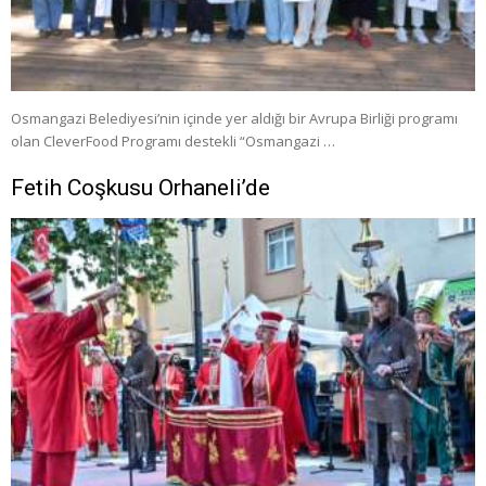
Osmangazi Belediyesi’nin içinde yer aldığı bir Avrupa Birliği programı
olan CleverFood Programı destekli “Osmangazi …
Fetih Coşkusu Orhaneli’de