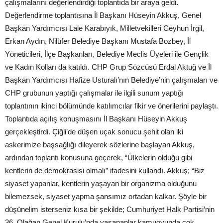
çalışmalarını değerlendirdiği toplantıda bir araya geldi
.
Değerlendirme toplantısına İl Başkanı Hüseyin Akkuş, Genel
Başkan Yardımcısı Lale Karabıyık, Milletvekilleri Ceyhun İrgil,
Erkan Aydın, Nilüfer Belediye Başkanı Mustafa Bozbey, İl
Yöneticileri, İlçe Başkanları, Belediye Meclis Üyeleri ile Gençlik
ve Kadın Kolları da katıldı. CHP Grup Sözcüsü Erdal Aktuğ ve İl
Başkan Yardımcısı Hafize Usturalı’nın Belediye’nin çalışmaları ve
CHP grubunun yaptığı çalışmalar ile ilgili sunum yaptığı
toplantının ikinci bölümünde katılımcılar fikir ve önerilerini paylaştı.
Toplantıda açılış konuşmasını İl Başkanı Hüseyin Akkuş
gerçekleştirdi. Çiğli’de düşen uçak sonucu şehit olan iki
askerimize başsağlığı dileyerek sözlerine başlayan Akkuş,
ardından toplantı konusuna geçerek, “Ülkelerin olduğu gibi
kentlerin de demokrasisi olmalı” ifadesini kullandı. Akkuş; “Biz
siyaset yapanlar, kentlerin yaşayan bir organizma olduğunu
bilemezsek, siyaset yapma şansımız ortadan kalkar. Şöyle bir
düşünelim isterseniz kısa bir şekilde; Cumhuriyet Halk Partisi’nin
36. Olağan Genel Kurulu’nda yaşananlar kamuoyunda çok