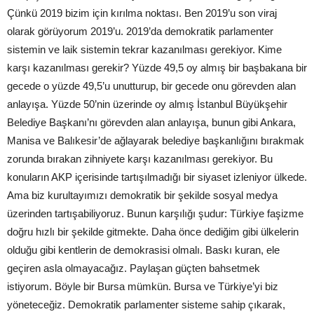
Çünkü 2019 bizim için kırılma noktası. Ben 2019’u son viraj
olarak görüyorum 2019’u. 2019’da demokratik parlamenter
sistemin ve laik sistemin tekrar kazanılması gerekiyor. Kime
karşı kazanılması gerekir? Yüzde 49,5 oy almış bir başbakana bir
gecede o yüzde 49,5’u unutturup, bir gecede onu görevden alan
anlayışa. Yüzde 50’nin üzerinde oy almış İstanbul Büyükşehir
Belediye Başkanı’nı görevden alan anlayışa, bunun gibi Ankara,
Manisa ve Balıkesir’de ağlayarak belediye başkanlığını bırakmak
zorunda bırakan zihniyete karşı kazanılması gerekiyor. Bu
konuların AKP içerisinde tartışılmadığı bir siyaset izleniyor ülkede.
Ama biz kurultayımızı demokratik bir şekilde sosyal medya
üzerinden tartışabiliyoruz. Bunun karşılığı şudur: Türkiye faşizme
doğru hızlı bir şekilde gitmekte. Daha önce dediğim gibi ülkelerin
olduğu gibi kentlerin de demokrasisi olmalı. Baskı kuran, ele
geçiren asla olmayacağız. Paylaşan güçten bahsetmek
istiyorum. Böyle bir Bursa mümkün. Bursa ve Türkiye’yi biz
yöneteceğiz. Demokratik parlamenter sisteme sahip çıkarak,