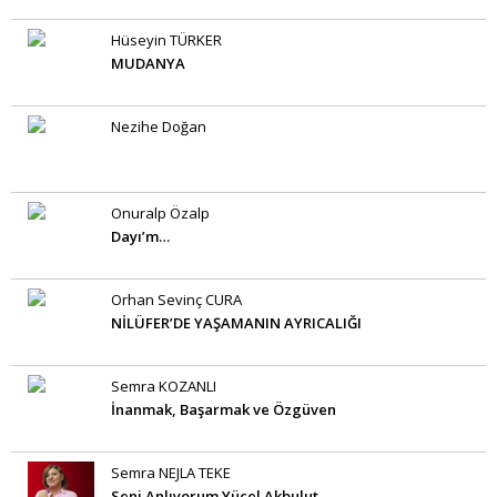
Hüseyin TÜRKER
MUDANYA
Nezihe Doğan
Onuralp Özalp
Dayı’m…
Orhan Sevinç CURA
NİLÜFER’DE YAŞAMANIN AYRICALIĞI
Semra KOZANLI
İnanmak, Başarmak ve Özgüven
Semra NEJLA TEKE
Seni Anlıyorum Yücel Akbulut…