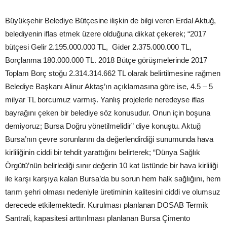
Büyükşehir Belediye Bütçesine ilişkin de bilgi veren Erdal Aktuğ,
belediyenin iflas etmek üzere olduğuna dikkat çekerek; “2017
bütçesi Gelir 2.195.000.000 TL, Gider 2.375.000.000 TL,
Borçlanma 180.000.000 TL. 2018 Bütçe görüşmelerinde 2017
Toplam Borç stoğu 2.314.314.662 TL olarak belirtilmesine rağmen
Belediye Başkanı Alinur Aktaş’ın açıklamasına göre ise, 4.5 – 5
milyar TL borcumuz varmış. Yanlış projelerle neredeyse iflas
bayrağını çeken bir belediye söz konusudur. Onun için boşuna
demiyoruz; Bursa Doğru yönetilmelidir” diye konuştu. Aktuğ
Bursa’nın çevre sorunlarını da değerlendirdiği sunumunda hava
kirliliğinin ciddi bir tehdit yarattığını belirterek; “Dünya Sağlık
Örgütü’nün belirlediği sınır değerin 10 kat üstünde bir hava kirliliği
ile karşı karşıya kalan Bursa’da bu sorun hem halk sağlığını, hem
tarım şehri olması nedeniyle üretiminin kalitesini ciddi ve olumsuz
derecede etkilemektedir. Kurulması planlanan DOSAB Termik
Santrali, kapasitesi arttırılması planlanan Bursa Çimento