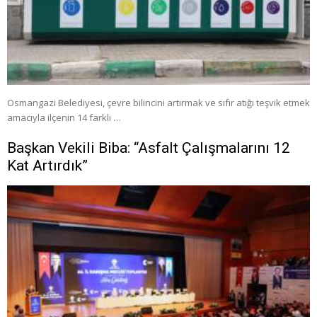
Osmangazi Belediyesi, çevre bilincini artırmak ve sıfır atığı teşvik etmek
amacıyla ilçenin 14 farklı …
Başkan Vekili Biba: “Asfalt Çalışmalarını 12
Kat Artırdık”