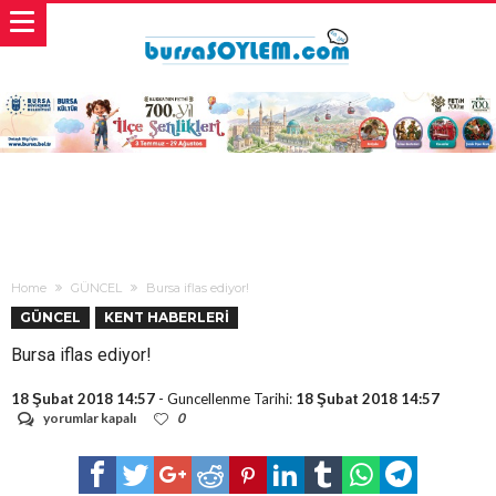
Home
GÜNCEL
Bursa iflas ediyor!
GÜNCEL
KENT HABERLERİ
Bursa iflas ediyor!
18 Şubat 2018 14:57
- Guncellenme Tarihi:
18 Şubat 2018 14:57
Bursa
yorumlar kapalı
0
iflas
ediyor!
için