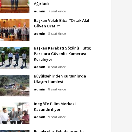
Ağırladı
admin
7 saat önce
Başkan Vekili Biba: “Ortak Akıl
Güven Üretir”
admin
8 saat önce
Başkan Karabatı Sözünü Tuttu;
Parklara Güvenlik Kamerası
Kuruluyor
admin
8 saat önce
Büyükşehir’den Kurşunlu’da
Ulaşım Hamlesi
admin
8 saat önce
İnegöl’e Bilim Merkezi
Kazandırılıyor
admin
9 saat önce
Büyükşehir Belediyesporlu