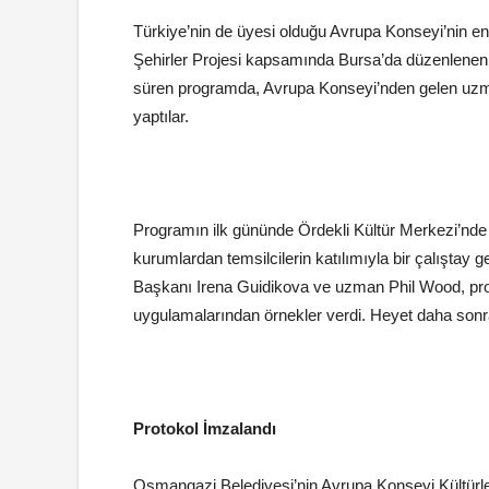
Türkiye’nin de üyesi olduğu Avrupa Konseyi’nin en 
Şehirler Projesi kapsamında Bursa’da düzenlenen 
süren programda, Avrupa Konseyi’nden gelen uzmanla
yaptılar.
Programın ilk gününde Ördekli Kültür Merkezi’nde ç
kurumlardan temsilcilerin katılımıyla bir çalıştay g
Başkanı Irena Guidikova ve uzman Phil Wood, projey
uygulamalarından örnekler verdi. Heyet daha sonr
Protokol İmzalandı
Osmangazi Belediyesi’nin Avrupa Konseyi Kültürler 