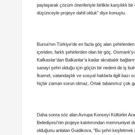
paylaşarak çözüm önerileriyle birlikte karşılıklı bi
düşünceyle projeye dahil olduk” diye konuştu.
Bursa’nın Türkiye’de en fazla göç alan şehirlerde
içeriden, farklı şehirlerden olan bir göç. Osmanlı’yı
Kafkaslar’dan Balkanlar’a kadar akrabalık bağları
sanayi şehri olduğu için göçün bir nedeni de iş bulma
İkamet, vatandaşlık ve sosyal haklarla ilgili bazı soru
hiçbir zaman sorun olmaz. Ortak tabanımız çok gen
Daha sonra söz alan Avrupa Konseyi Kültürler Ar
Belediyesi’nin projeye katılımından memnuniyet duy
olduğunu anlatan Guidikova, “Bu şehri keşfetmek içi