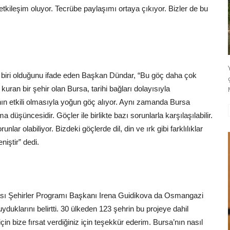
r etkileşim oluyor. Tecrübe paylaşımı ortaya çıkıyor. Bizler de bu
n biri olduğunu ifade eden Başkan Dündar, “Bu göç daha çok
 kuran bir şehir olan Bursa, tarihi bağları dolayısıyla
nın etkili olmasıyla yoğun göç alıyor. Aynı zamanda Bursa
 düşüncesidir. Göçler ile birlikte bazı sorunlarla karşılaşılabilir.
nlar olabiliyor. Bizdeki göçlerde dil, din ve ırk gibi farklılıklar
iştir” dedi.
ası Şehirler Programı Başkanı Irena Guidikova da Osmangazi
duklarını belirtti. 30 ülkeden 123 şehrin bu projeye dahil
n bize fırsat verdiğiniz için teşekkür ederim. Bursa’nın nasıl