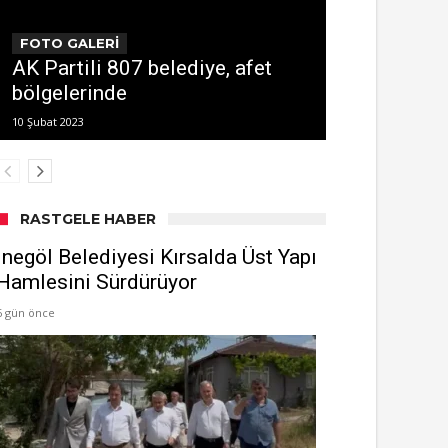
FOTO GALERİ
AK Partili 807 belediye, afet
bölgelerinde
10 Şubat 2023
RASTGELE HABER
İnegöl Belediyesi Kırsalda Üst Yapı
Hamlesini Sürdürüyor
6 gün önce