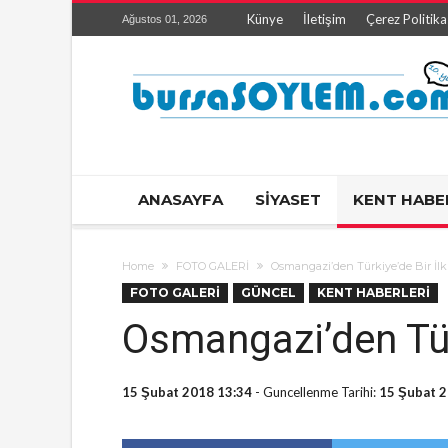
Künye
İletişim
Çerez Politika
Ağustos 01, 2026
ANASAYFA
SİYASET
KENT HABE
Home
FOTO GALERİ
Osmangazi’den Türkiye’de Bir İlk
FOTO GALERİ
GÜNCEL
KENT HABERLERİ
Osmangazi’den Türk
15 Şubat 2018 13:34
- Guncellenme Tarihi:
15 Şubat 2