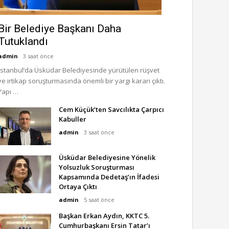
Bir Belediye Başkanı Daha
Tutuklandı
admin
3 saat önce
İstanbul’da Üsküdar Belediyesinde yürütülen rüşvet
ve irtikap soruşturmasında önemli bir yargı kararı çıktı.
Yapı …
Cem Küçük’ten Savcılıkta Çarpıcı
Kabuller
admin
3 saat önce
Üsküdar Belediyesine Yönelik
Yolsuzluk Soruşturması
Kapsamında Dedetaş’ın İfadesi
Ortaya Çıktı
admin
5 saat önce
Başkan Erkan Aydın, KKTC 5.
Cumhurbaşkanı Ersin Tatar’ı