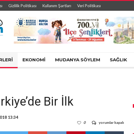
sı
Gizlilik Politikası
Kullanım Şartları
Veri Politikası
RLERİ
EKONOMİ
MUDANYA SÖYLEM
SAĞLIK
iye’de Bir İlk
018 13:34
Osmangazi’den
0
yorumlar kapalı
Türkiye’de
Bir