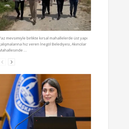
Yaz mevsimiyle birlikte kırsal mahallelerde üst yapı
çalışmalarına hız veren İnegöl Belediyesi, Akıncılar
Mahallesinde …