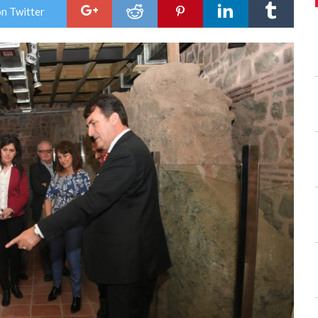
İlk
on Twitter
için