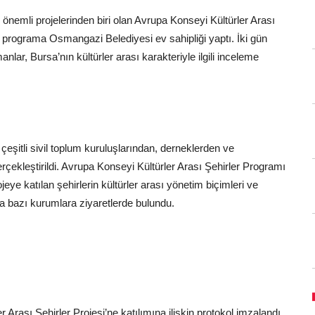
önemli projelerinden biri olan Avrupa Konseyi Kültürler Arası
programa Osmangazi Belediyesi ev sahipliği yaptı. İki gün
r, Bursa’nın kültürler arası karakteriyle ilgili inceleme
eşitli sivil toplum kuruluşlarından, derneklerden ve
erçekleştirildi. Avrupa Konseyi Kültürler Arası Şehirler Programı
e katılan şehirlerin kültürler arası yönetim biçimleri ve
a bazı kurumlara ziyaretlerde bulundu.
Arası Şehirler Projesi’ne katılımına ilişkin protokol imzalandı.