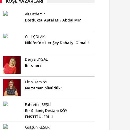
KÖŞE YAZARLARI
Ali Özdemir
Dostlukta; Aptal MI? Abdal Mı?
Celil ÇOLAK
Nilüfer’de Her Şey Daha İyi Olmalı!
Derya UYSAL
Bir öneri
Elçin Demirci
Ne zaman büyüdük?
Fahrettin BEŞLİ
Bir Silkiniş Destanı KÖY
ENSTİTÜLERİ-II
Gülgün KESER