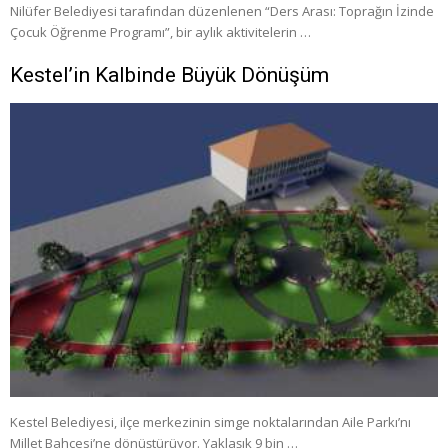
Nilüfer Belediyesi tarafından düzenlenen “Ders Arası: Toprağın İzinde
Çocuk Öğrenme Programı”, bir aylık aktivitelerin …
Kestel’in Kalbinde Büyük Dönüşüm
Kestel Belediyesi, ilçe merkezinin simge noktalarından Aile Parkı’nı
Millet Bahçesi’ne dönüştürüyor. Yaklaşık 9 bin …