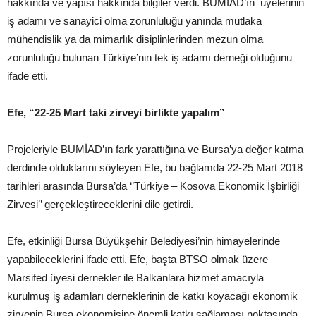
hakkında ve yapısı hakkında bilgiler verdi. BUMİAD’ın üyelerinin
iş adamı ve sanayici olma zorunluluğu yanında mutlaka
mühendislik ya da mimarlık disiplinlerinden mezun olma
zorunluluğu bulunan Türkiye’nin tek iş adamı derneği olduğunu
ifade etti.
Efe, “22-25 Mart taki zirveyi birlikte yapalım’’
Projeleriyle BUMİAD’ın fark yarattığına ve Bursa’ya değer katma
derdinde olduklarını söyleyen Efe, bu bağlamda 22-25 Mart 2018
tarihleri arasında Bursa’da ‘’Türkiye – Kosova Ekonomik İşbirliği
Zirvesi’’ gerçekleştireceklerini dile getirdi.
Efe, etkinliği Bursa Büyükşehir Belediyesi’nin himayelerinde
yapabileceklerini ifade etti. Efe, başta BTSO olmak üzere
Marsifed üyesi dernekler ile Balkanlara hizmet amacıyla
kurulmuş iş adamları derneklerinin de katkı koyacağı ekonomik
zirvenin Bursa ekonomisine önemli katkı sağlaması noktasında