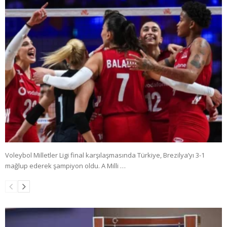
Voleybol Milletler Ligi final karşılaşmasında Türkiye, Brezilya’yı 3-1
mağlup ederek şampiyon oldu. A Milli …