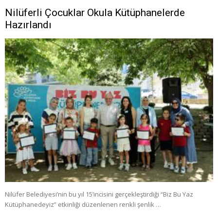
Nilüferli Çocuklar Okula Kütüphanelerde
Hazırlandı
Nilüfer Belediyesi’nin bu yıl 15’incisini gerçekleştirdiği “Biz Bu Yaz
Kütüphanedeyiz” etkinliği düzenlenen renkli şenlik …