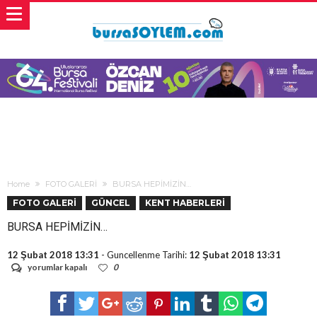
Home
FOTO GALERİ
BURSA HEPİMİZİN…
FOTO GALERİ
GÜNCEL
KENT HABERLERİ
BURSA HEPİMİZİN…
12 Şubat 2018 13:31
- Guncellenme Tarihi:
12 Şubat 2018 13:31
BURSA
yorumlar kapalı
0
HEPİMİZİN…
için