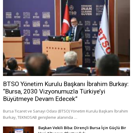
BTSO Yönetim Kurulu Başkanı İbrahim Burkay:
“Bursa, 2030 Vizyonumuzla Türkiye’yi
Büyütmeye Devam Edecek”
Bursa Ticaret ve Sanayi Odası (BTSO) Yönetim Kurulu Başkanı İbrahim
Burkay, TEKNOSAB genişleme alanında …
Başkan Vekili Biba: Dirençli Bursa İçin Güçlü Bir