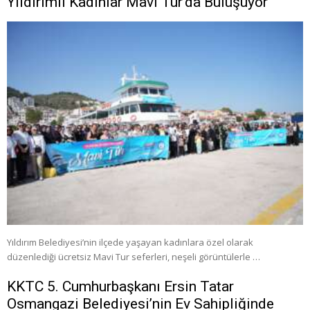
Yıldırımlı Kadınlar Mavi Tur’da Buluşuyor
Yıldırım Belediyesi’nin ilçede yaşayan kadınlara özel olarak
düzenlediği ücretsiz Mavi Tur seferleri, neşeli görüntülerle …
KKTC 5. Cumhurbaşkanı Ersin Tatar
Osmangazi Belediyesi’nin Ev Sahipliğinde