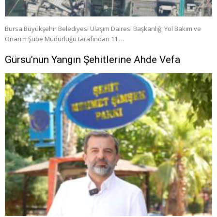
Bursa Büyükşehir Belediyesi Ulaşım Dairesi Başkanlığı Yol Bakım ve
Onarım Şube Müdürlüğü tarafından 11 …
Gürsu’nun Yangın Şehitlerine Ahde Vefa