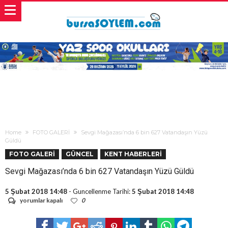
Home
FOTO GALERİ
Sevgi Mağazası’nda 6 bin 627 Vatandaşın Yüzü
Güldü
FOTO GALERİ
GÜNCEL
KENT HABERLERİ
Sevgi Mağazası’nda 6 bin 627 Vatandaşın Yüzü Güldü
5 Şubat 2018 14:48
- Guncellenme Tarihi:
5 Şubat 2018 14:48
Sevgi
yorumlar kapalı
0
Mağazası’nda
6
bin