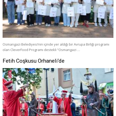
Osmangazi Belediyesi’nin içinde yer aldığı bir Avrupa Birliği programı
olan CleverFood Programı destekli “Osmangazi …
Fetih Coşkusu Orhaneli’de