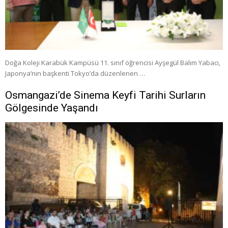
Doğa Koleji Karabük Kampüsü 11. sınıf öğrencisi Ayşegül Balım Yabacı,
Japonya’nın başkenti Tokyo’da düzenlenen …
Osmangazi’de Sinema Keyfi Tarihi Surların
Gölgesinde Yaşandı