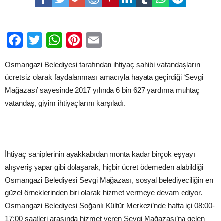
627
Vatandaşın
Yüzü
Güldü
Facebook
Twitter
WhatsApp
Pinterest
Email
için
Osmangazi Belediyesi tarafından ihtiyaç sahibi vatandaşların
ücretsiz olarak faydalanması amacıyla hayata geçirdiği ‘Sevgi
Mağazası’ sayesinde 2017 yılında 6 bin 627 yardıma muhtaç
vatandaş, giyim ihtiyaçlarını karşıladı.
İhtiyaç sahiplerinin ayakkabıdan monta kadar birçok eşyayı
alışveriş yapar gibi dolaşarak, hiçbir ücret ödemeden alabildiği
Osmangazi Belediyesi Sevgi Mağazası, sosyal belediyeciliğin en
güzel örneklerinden biri olarak hizmet vermeye devam ediyor.
Osmangazi Belediyesi Soğanlı Kültür Merkezi’nde hafta içi 08:00-
17:00 saatleri arasında hizmet veren Sevgi Mağazası’na gelen