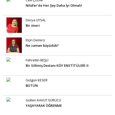
Celil ÇOLAK
Nilüfer’de Her Şey Daha İyi Olmalı!
Derya UYSAL
Bir öneri
Elçin Demirci
Ne zaman büyüdük?
Fahrettin BEŞLİ
Bir Silkiniş Destanı KÖY ENSTİTÜLERİ-II
Gülgün KESER
BÜTÜN
Gülten KAVUT SÜRÜCÜ
YAŞAYARAK ÖĞRENME