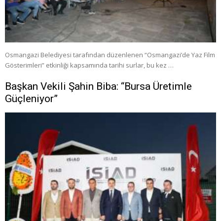
Osmangazi Belediyesi tarafından düzenlenen “Osmangazi’de Yaz Film
Gösterimleri” etkinliği kapsamında tarihi surlar, bu kez …
Başkan Vekili Şahin Biba: “Bursa Üretimle
Güçleniyor”