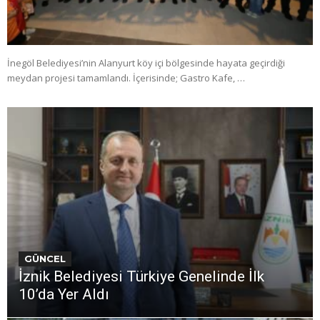
İnegöl Belediyesi’nin Alanyurt köy içi bölgesinde hayata geçirdiği
meydan projesi tamamlandı. İçerisinde; Gastro Kafe, …
GÜNCEL
İznik Belediyesi Türkiye Genelinde İlk
10’da Yer Aldı