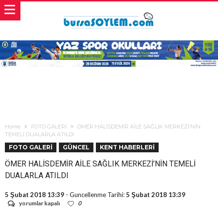
Home
FOTO GALERİ
ÖMER HALİSDEMİR AİLE SAĞLIK MERKEZİ’NİN
TEMELİ DUALARLA ATILDI
FOTO GALERİ
GÜNCEL
KENT HABERLERİ
ÖMER HALİSDEMİR AİLE SAĞLIK MERKEZİ’NİN TEMELİ
DUALARLA ATILDI
5 Şubat 2018 13:39
- Guncellenme Tarihi:
5 Şubat 2018 13:39
ÖMER
yorumlar kapalı
0
HALİSDEMİR