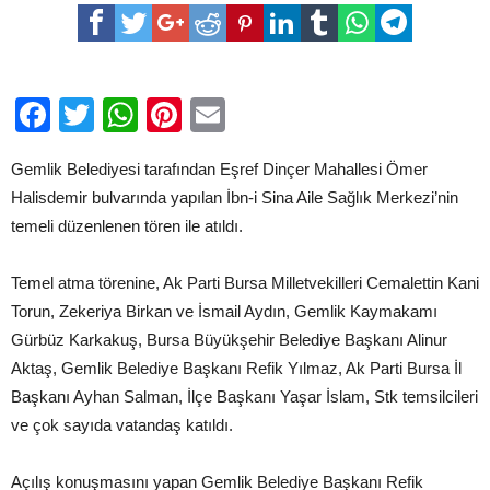
AİLE
SAĞLIK
MERKEZİ’NİN
TEMELİ
DUALARLA
ATILDI
Facebook
Twitter
WhatsApp
Pinterest
Email
için
Gemlik Belediyesi tarafından Eşref Dinçer Mahallesi Ömer
Halisdemir bulvarında yapılan İbn-i Sina Aile Sağlık Merkezi’nin
temeli düzenlenen tören ile atıldı.
Temel atma törenine, Ak Parti Bursa Milletvekilleri Cemalettin Kani
Torun, Zekeriya Birkan ve İsmail Aydın, Gemlik Kaymakamı
Gürbüz Karkakuş, Bursa Büyükşehir Belediye Başkanı Alinur
Aktaş, Gemlik Belediye Başkanı Refik Yılmaz, Ak Parti Bursa İl
Başkanı Ayhan Salman, İlçe Başkanı Yaşar İslam, Stk temsilcileri
ve çok sayıda vatandaş katıldı.
Açılış konuşmasını yapan Gemlik Belediye Başkanı Refik