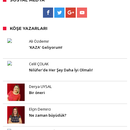
SOSYAL MEDYA
KÖŞE YAZARLARI
Ali Özdemir
‘KAZA’ Geliyorum!
Celil ÇOLAK
Nilüfer’de Her Şey Daha İyi Olmalı!
Derya UYSAL
Bir öneri
Elçin Demirci
Ne zaman büyüdük?