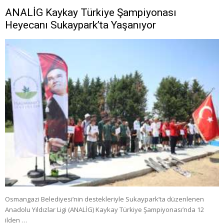
ANALİG Kaykay Türkiye Şampiyonası
Heyecanı Sukaypark’ta Yaşanıyor
Osmangazi Belediyesi’nin destekleriyle Sukaypark’ta düzenlenen
Anadolu Yıldızlar Ligi (ANALİG) Kaykay Türkiye Şampiyonası’nda 12
ilden …