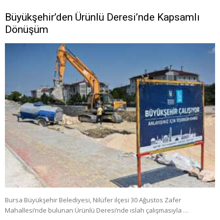
Büyükşehir’den Ürünlü Deresi’nde Kapsamlı
Dönüşüm
Bursa Büyükşehir Belediyesi, Nilüfer ilçesi 30 Ağustos Zafer
Mahallesi’nde bulunan Ürünlü Deresi’nde ıslah çalışmasıyla …