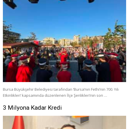
Bursa Büyükşehir Belediyesi tarafından ‘Bursa’nın Fethi’nin 700. Yılı
Etkinlikleri’ kapsamında düzenlenen İlçe Şenlikleri’nin son …
3 Milyona Kadar Kredi