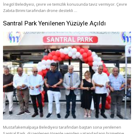
İnegöl Belediyesi, çevre ve temizlik konusunda taviz vermiyor. Çevre
Zabıta Birimi tarafından drone destekli …
Santral Park Yenilenen Yüzüyle Açıldı
Mustafakemalpaşa Belediyesi tarafından baştan sona yenilenen
Santral Park, düzenlenen törenle yeniden vatandaşların hizmetine