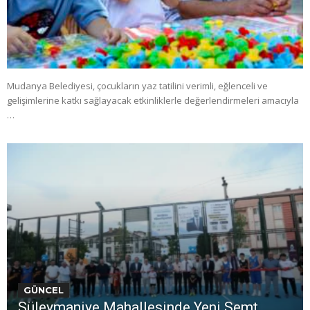
Mudanya Belediyesi, çocukların yaz tatilini verimli, eğlenceli ve
gelişimlerine katkı sağlayacak etkinliklerle değerlendirmeleri amacıyla
…
GÜNCEL
Süleymaniye Mahallesinde Yeni Semt