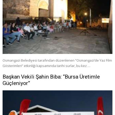
Osmangazi Belediyesi tarafından düzenlenen “Osmangazi’de Yaz Film
Gösterimleri” etkinliği kapsamında tarihi surlar, bu kez …
Başkan Vekili Şahin Biba: “Bursa Üretimle
Güçleniyor”