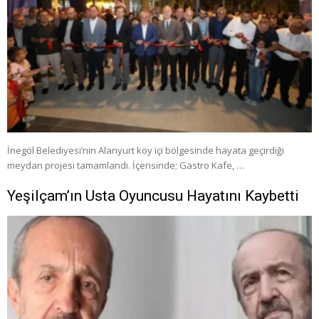
İnegöl Belediyesi’nin Alanyurt köy içi bölgesinde hayata geçirdiği
meydan projesi tamamlandı. İçerisinde; Gastro Kafe, …
Yeşilçam’ın Usta Oyuncusu Hayatını Kaybetti