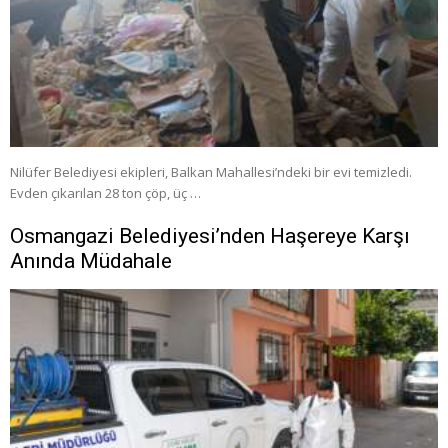
Nilüfer Belediyesi ekipleri, Balkan Mahallesi’ndeki bir evi temizledi.
Evden çıkarılan 28 ton çöp, üç …
Osmangazi Belediyesi’nden Haşereye Karşı
Anında Müdahale