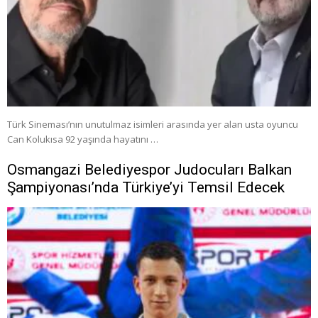
Türk Sineması’nın unutulmaz isimleri arasında yer alan usta oyuncu
Can Kolukısa 92 yaşında hayatını …
Osmangazi Belediyespor Judocuları Balkan
Şampiyonası’nda Türkiye’yi Temsil Edecek