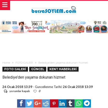
Home
FOTO GALERİ
Belediye’den yaşama dokunan hizmet
FOTO GALERİ
GÜNCEL
KENT HABERLERİ
Belediye’den yaşama dokunan hizmet
26 Ocak 2018 13:39
- Guncellenme Tarihi:
26 Ocak 2018 13:39
Belediye’den
yorumlar kapalı
0
yaşama
dokunan
hizmet
için