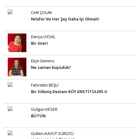
Celil ÇOLAK
Nilüfer’de Her Şey Daha İyi Olmalı!
Derya UYSAL
Bir öneri
Elçin Demirci
Ne zaman büyüdük?
Fahrettin BEŞLİ
Bir Silkiniş Destanı KÖY ENSTİTÜLERİ-II
Gülgün KESER
BÜTÜN
Gülten KAVUT SÜRÜCÜ