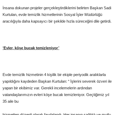
İnsana dokunan projeler gerçekleştirdiklerini belirten Başkan Sadi
Kurtulan, evde temizlik hizmetlerinin Sosyal İşler Müdürlüğü
aracılığıyla daha kapsayıcı bir şekilde hızla süreceğini dile getirdi.
‘Evler, köşe bucak temizleniyor’
Evde temizlik hizmetinin 4 kişilik bir ekiple periyodik aralıklarla
yapıldığını kaydeden Başkan Kurtulan: “ İşlerini severek özveri ile
yapan bir ekibimiz var. Gerekli incelemelerin ardından
vatandaşlarımızın evleri köşe bucak temizleniyor. Geçtiğimiz yıl
35 aile bu
hizmetten düzenli olarak faydalandı. Her insanın sağlıklı ve mutlu