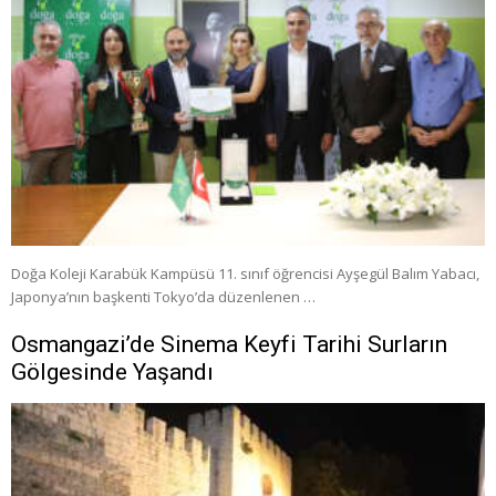
Doğa Koleji Karabük Kampüsü 11. sınıf öğrencisi Ayşegül Balım Yabacı,
Japonya’nın başkenti Tokyo’da düzenlenen …
Osmangazi’de Sinema Keyfi Tarihi Surların
Gölgesinde Yaşandı