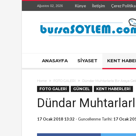
Künye
İletişim
Çerez Politika
Ağustos 02, 2026
ANASAYFA
SİYASET
KENT HABE
Home
FOTO GALERİ
Dündar Muhtarlarla Bir Araya Gel
FOTO GALERİ
GÜNCEL
KENT HABERLERİ
Dündar Muhtarlarl
17 Ocak 2018 13:32
- Guncellenme Tarihi:
17 Ocak 20