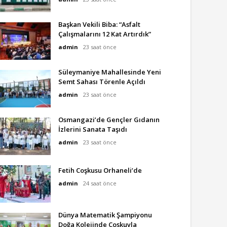
Başkan Vekili Biba: “Asfalt
Çalışmalarını 12 Kat Artırdık”
admin
23 saat önce
Süleymaniye Mahallesinde Yeni
Semt Sahası Törenle Açıldı
admin
23 saat önce
Osmangazi’de Gençler Gıdanın
İzlerini Sanata Taşıdı
admin
23 saat önce
Fetih Coşkusu Orhaneli’de
admin
24 saat önce
Dünya Matematik Şampiyonu
Doğa Kolejinde Coşkuyla