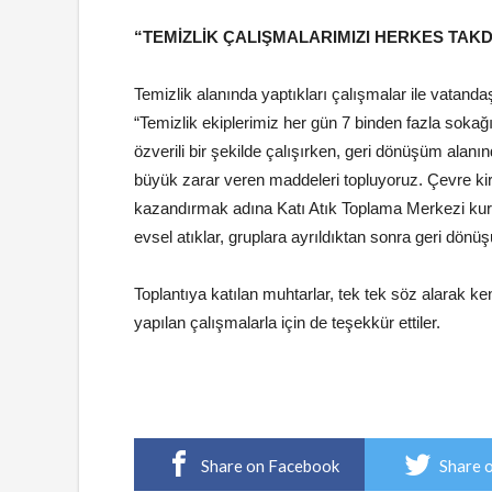
“TEMİZLİK ÇALIŞMALARIMIZI HERKES TAKD
Temizlik alanında yaptıkları çalışmalar ile vatandaş
“Temizlik ekiplerimiz her gün 7 binden fazla sokağı 
özverili bir şekilde çalışırken, geri dönüşüm alanı
büyük zarar veren maddeleri topluyoruz. Çevre ki
kazandırmak adına Katı Atık Toplama Merkezi kuru
evsel atıklar, gruplara ayrıldıktan sonra geri dön
Toplantıya katılan muhtarlar, tek tek söz alarak ken
yapılan çalışmalarla için de teşekkür ettiler.
Share on Facebook
Share 