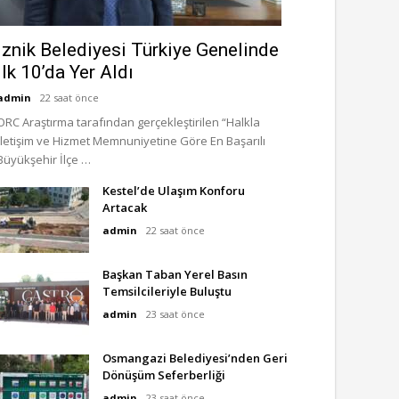
İznik Belediyesi Türkiye Genelinde
İlk 10’da Yer Aldı
admin
22 saat önce
ORC Araştırma tarafından gerçekleştirilen “Halkla
İletişim ve Hizmet Memnuniyetine Göre En Başarılı
Büyükşehir İlçe …
Kestel’de Ulaşım Konforu
Artacak
admin
22 saat önce
Başkan Taban Yerel Basın
Temsilcileriyle Buluştu
admin
23 saat önce
Osmangazi Belediyesi’nden Geri
Dönüşüm Seferberliği
admin
23 saat önce