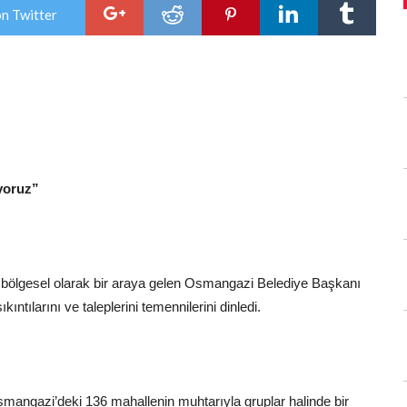
Araya
on Twitter
Geldi
için
ıyoruz”
 bölgesel olarak bir araya gelen Osmangazi Belediye Başkanı
kıntılarını ve taleplerini temennilerini dinledi.
ngazi’deki 136 mahallenin muhtarıyla gruplar halinde bir