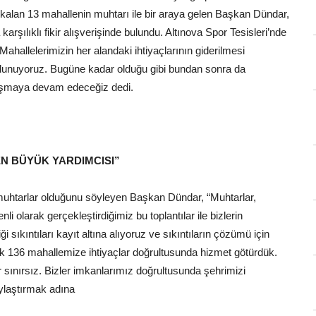
 kalan 13 mahallenin muhtarı ile bir araya gelen Başkan Dündar,
karşılıklı fikir alışverişinde bulundu. Altınova Spor Tesisleri’nde
hallelerimizin her alandaki ihtiyaçlarının giderilmesi
ulunuyoruz. Bugüne kadar olduğu gibi bundan sonra da
lışmaya devam edeceğiz dedi.
N BÜYÜK YARDIMCISI”
muhtarlar olduğunu söyleyen Başkan Dündar, “Muhtarlar,
 olarak gerçekleştirdiğimiz bu toplantılar ile bizlerin
 sıkıntıları kayıt altına alıyoruz ve sıkıntıların çözümü için
 136 mahallemize ihtiyaçlar doğrultusunda hizmet götürdük.
ar sınırsız. Bizler imkanlarımız doğrultusunda şehrimizi
aylaştırmak adına