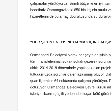
çalışmalar yürütüyoruz. Sınırlı bütçe ile en iyi hi
hedefimiz Osmangazi’deki 850 bin kişinin mutlu ve
hizmetlerini de bu amaç doğrultusunda sürdürüyor
“HER ŞEYİN EN İYİSİNİ YAPMAK İÇİN ÇALIŞ
Osmangazi Belediyesi olarak her şeyin en iyisini 
tüm mahallelerimizi sokak sokak gezerek sorunları t
aldık. 2014-2019 döneminde yapılacak olan projeleri
tuttuğumuzda sorunlar da en aza inmiş oluyor. D
şuan ilçemizin 64 noktasında çalışma yürütüyor
götürüyor. Osmangazi Belediyesi Çevre Kurulu adı
işleriyle ilçenin çeşitli yerlerinde oluşan kötü görün