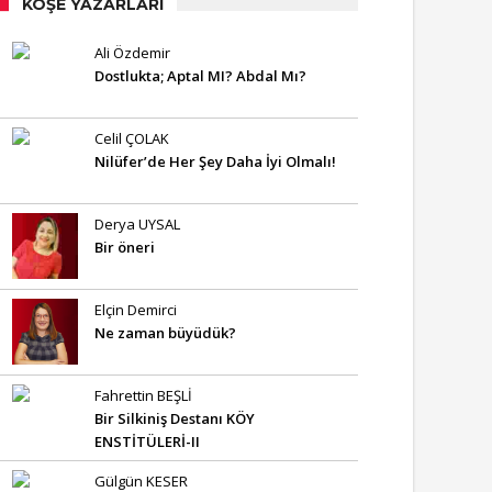
KÖŞE YAZARLARI
Ali Özdemir
Dostlukta; Aptal MI? Abdal Mı?
Celil ÇOLAK
Nilüfer’de Her Şey Daha İyi Olmalı!
Derya UYSAL
Bir öneri
Elçin Demirci
Ne zaman büyüdük?
Fahrettin BEŞLİ
Bir Silkiniş Destanı KÖY
ENSTİTÜLERİ-II
Gülgün KESER