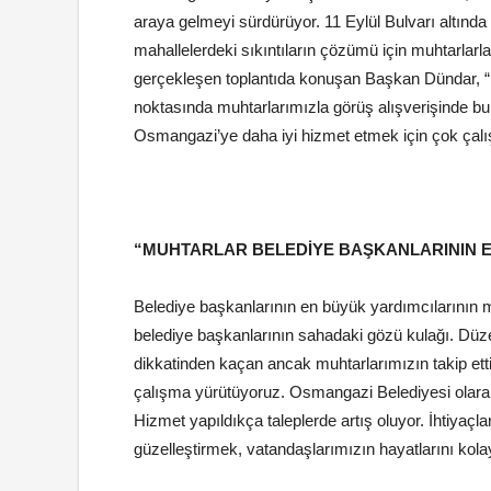
araya gelmeyi sürdürüyor. 11 Eylül Bulvarı altında
mahallelerdeki sıkıntıların çözümü için muhtarlarla 
gerçekleşen toplantıda konuşan Başkan Dündar, “Ma
noktasında muhtarlarımızla görüş alışverişinde b
Osmangazi’ye daha iyi hizmet etmek için çok ça
“MUHTARLAR BELEDİYE BAŞKANLARININ E
Belediye başkanlarının en büyük yardımcılarının 
belediye başkanlarının sahadaki gözü kulağı. Düzenli
dikkatinden kaçan ancak muhtarlarımızın takip ettiği
çalışma yürütüyoruz. Osmangazi Belediyesi olarak
Hizmet yapıldıkça taleplerde artış oluyor. İhtiyaçl
güzelleştirmek, vatandaşlarımızın hayatlarını kol