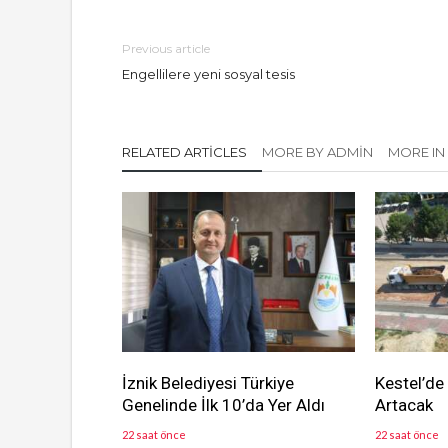
Previous article
Engellilere yeni sosyal tesis
RELATED ARTICLES
MORE BY ADMIN
MORE IN
İznik Belediyesi Türkiye
Kestel’de
Genelinde İlk 10’da Yer Aldı
Artacak
22 saat önce
22 saat önce