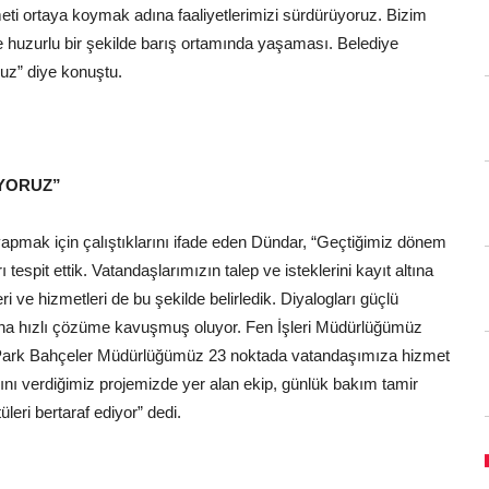
zmeti ortaya koymak adına faaliyetlerimizi sürdürüyoruz. Bizim
 huzurlu bir şekilde barış ortamında yaşaması. Belediye
uz” diye konuştu.
IYORUZ”
yapmak için çalıştıklarını ifade eden Dündar, “Geçtiğimiz dönem
espit ettik. Vatandaşlarımızın talep ve isteklerini kayıt altına
 ve hizmetleri de bu şekilde belirledik. Diyalogları güçlü
aha hızlı çözüme kavuşmuş oluyor. Fen İşleri Müdürlüğümüz
. Park Bahçeler Müdürlüğümüz 23 noktada vatandaşımıza hizmet
nı verdiğimiz projemizde yer alan ekip, günlük bakım tamir
tüleri bertaraf ediyor” dedi.