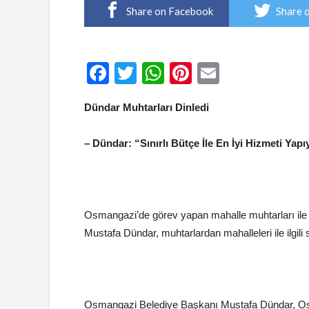
Share on Facebook
Share 
Facebook
Twitter
WhatsApp
Pinterest
Email
Dündar Muhtarları Dinledi
– Dündar: “Sınırlı Bütçe İle En İyi Hizmeti Yap
Osmangazi’de görev yapan mahalle muhtarları ile
Mustafa Dündar, muhtarlardan mahalleleri ile ilgili sı
Osmangazi Belediye Başkanı Mustafa Dündar, Osma