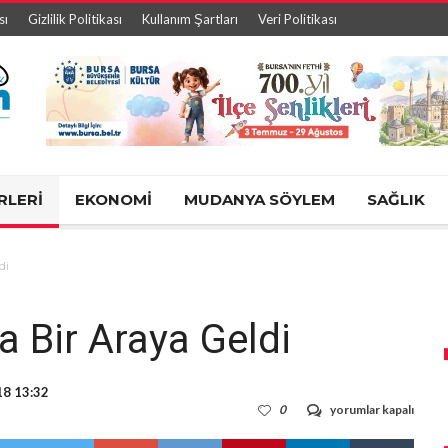
sı
Gizlilik Politikası
Kullanım Şartları
Veri Politikası
RLERİ
EKONOMİ
MUDANYA SÖYLEM
SAĞLIK
di
a Bir Araya Geldi
18 13:32
Dündar
0
yorumlar kapalı
Muhtarlarla
Bir