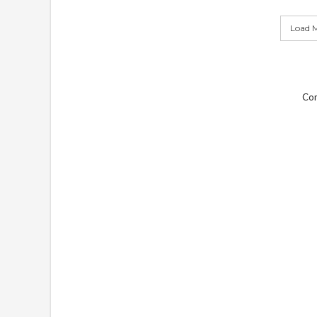
Load M
Com