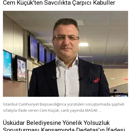
Cem Küçük’ten Savcılıkta Çarpıcı Kabuller
İstanbul Cumhuriyet Başsavcılığınca yürütülen soruşturmada şüpheli
sıfatıyla ifade veren Cem Küçük, canlı yayında MASAK …
Üsküdar Belediyesine Yönelik Yolsuzluk
Soruşturması Kapsamında Dedetaş’ın İfadesi