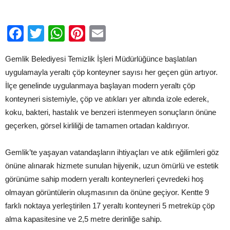
Facebook
Twitter
WhatsApp
Pinterest
Email
Gemlik Belediyesi Temizlik İşleri Müdürlüğünce başlatılan
uygulamayla yeraltı çöp konteyner sayısı her geçen gün artıyor.
İlçe genelinde uygulanmaya başlayan modern yeraltı çöp
konteyneri sistemiyle, çöp ve atıkları yer altında izole ederek,
koku, bakteri, hastalık ve benzeri istenmeyen sonuçların önüne
geçerken, görsel kirliliği de tamamen ortadan kaldırıyor.
Gemlik’te yaşayan vatandaşların ihtiyaçları ve atık eğilimleri göz
önüne alınarak hizmete sunulan hijyenik, uzun ömürlü ve estetik
görünüme sahip modern yeraltı konteynerleri çevredeki hoş
olmayan görüntülerin oluşmasının da önüne geçiyor. Kentte 9
farklı noktaya yerleştirilen 17 yeraltı konteyneri 5 metreküp çöp
alma kapasitesine ve 2,5 metre derinliğe sahip.