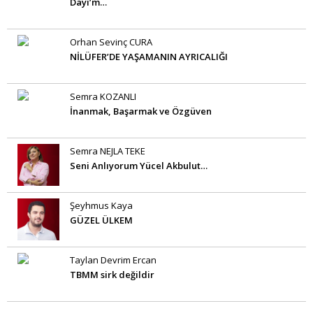
Dayı’m…
Orhan Sevinç CURA
NİLÜFER’DE YAŞAMANIN AYRICALIĞI
Semra KOZANLI
İnanmak, Başarmak ve Özgüven
Semra NEJLA TEKE
Seni Anlıyorum Yücel Akbulut…
Şeyhmus Kaya
GÜZEL ÜLKEM
Taylan Devrim Ercan
TBMM sirk değildir