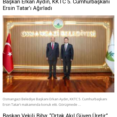
Başkan Erkan Aydın, KKTC 5. Cumhurbaşkanı
Ersin Tatar’ı Ağırladı
Osmangazi Belediye Başkanı Erkan Aydın, KKTC 5. Cumhurbaşkanı
Ersin Tatar’ı makamında konuk etti. Görüşmede …
Başkan Vekili Biba: “Ortak Akıl Güven Üretir”