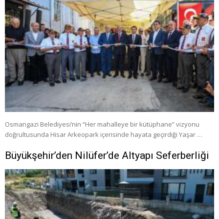
Osmangazi Belediyesi’nin “Her mahalleye bir kütüphane” vizyonu
doğrultusunda Hisar Arkeopark içerisinde hayata geçirdiği Yaşar …
Büyükşehir’den Nilüfer’de Altyapı Seferberliği