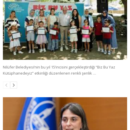
Nilüfer Belediyesi’nin bu yıl 15’incisini gerçekleştirdiği “Biz Bu Yaz
Kütüphanedeyiz” etkinliği düzenlenen renkli şenlik …