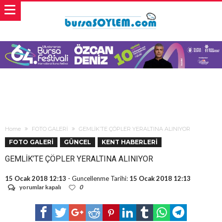
Home
FOTO GALERİ
GEMLİK’TE ÇÖPLER YERALTINA ALINIYOR
FOTO GALERİ
GÜNCEL
KENT HABERLERİ
GEMLİK’TE ÇÖPLER YERALTINA ALINIYOR
15 Ocak 2018 12:13
- Guncellenme Tarihi:
15 Ocak 2018 12:13
GEMLİK’TE
yorumlar kapalı
0
ÇÖPLER
YERALTINA
ALINIYOR
için