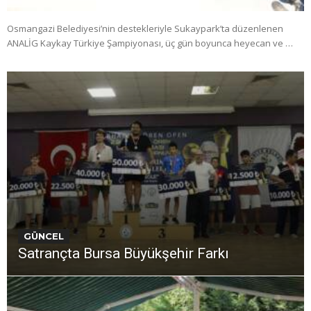
Osmangazi Belediyesi’nin destekleriyle Sukaypark’ta düzenlenen
ANALİG Kaykay Türkiye Şampiyonası, üç gün boyunca heyecan ve …
GÜNCEL
Satrançta Bursa Büyükşehir Farkı