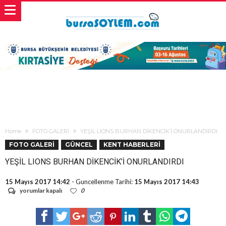
Home
FOTO GALERİ
YEŞİL LIONS BURHAN DİKENCİK’İ ONURLANDIRDI
FOTO GALERİ
GÜNCEL
KENT HABERLERİ
YEŞİL LIONS BURHAN DİKENCİK’İ ONURLANDIRDI
15 Mayıs 2017 14:42
- Guncellenme Tarihi:
15 Mayıs 2017 14:43
YEŞİL
yorumlar kapalı
0
LIONS
BURHAN
DİKENCİK’İ
ONURLANDIRDI