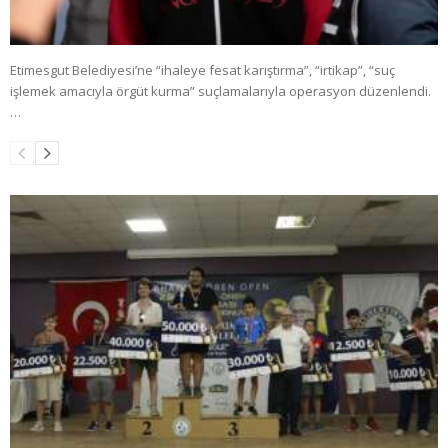
Etimesgut Belediyesi’ne “ihaleye fesat karıştırma”, “irtikap”, “suç
işlemek amacıyla örgüt kurma” suçlamalarıyla operasyon düzenlendi.
…