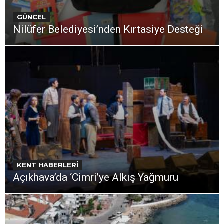
GÜNCEL
Nilüfer Belediyesi’nden Kırtasiye Desteği
KENT HABERLERİ
Açıkhava’da ‘Cimri’ye Alkış Yağmuru