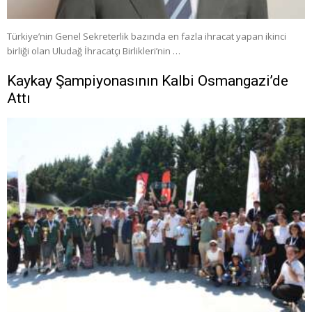
Türkiye’nin Genel Sekreterlik bazında en fazla ihracat yapan ikinci
birliği olan Uludağ İhracatçı Birlikleri’nin …
Kaykay Şampiyonasının Kalbi Osmangazi’de
Attı