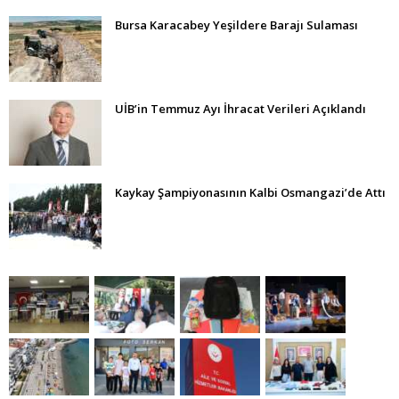
Bursa Karacabey Yeşildere Barajı Sulaması
UİB’in Temmuz Ayı İhracat Verileri Açıklandı
Kaykay Şampiyonasının Kalbi Osmangazi’de Attı