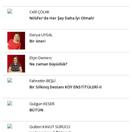
Celil ÇOLAK
Nilüfer’de Her Şey Daha İyi Olmalı!
Derya UYSAL
Bir öneri
Elçin Demirci
Ne zaman büyüdük?
Fahrettin BEŞLİ
Bir Silkiniş Destanı KÖY ENSTİTÜLERİ-II
Gülgün KESER
BÜTÜN
Gülten KAVUT SÜRÜCÜ