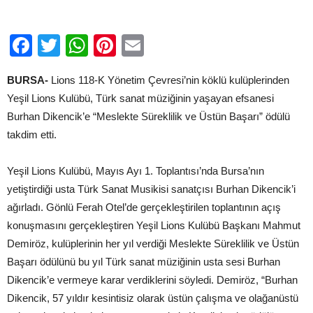
için
Facebook
Twitter
WhatsApp
Pinterest
Email
BURSA-
Lions 118-K Yönetim Çevresi’nin köklü kulüplerinden
Yeşil Lions Kulübü, Türk sanat müziğinin yaşayan efsanesi
Burhan Dikencik’e “Meslekte Süreklilik ve Üstün Başarı” ödülü
takdim etti.
Yeşil Lions Kulübü, Mayıs Ayı 1. Toplantısı’nda Bursa’nın
yetiştirdiği usta Türk Sanat Musikisi sanatçısı Burhan Dikencik’i
ağırladı. Gönlü Ferah Otel’de gerçekleştirilen toplantının açış
konuşmasını gerçekleştiren Yeşil Lions Kulübü Başkanı Mahmut
Demiröz, kulüplerinin her yıl verdiği Meslekte Süreklilik ve Üstün
Başarı ödülünü bu yıl Türk sanat müziğinin usta sesi Burhan
Dikencik’e vermeye karar verdiklerini söyledi. Demiröz, “Burhan
Dikencik, 57 yıldır kesintisiz olarak üstün çalışma ve olağanüstü