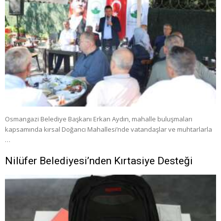
Osmangazi Belediye Başkanı Erkan Aydın, mahalle buluşmaları
kapsamında kırsal Doğancı Mahallesi’nde vatandaşlar ve muhtarlarla
…
Nilüfer Belediyesi’nden Kırtasiye Desteği