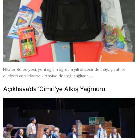
Nilüfer Belediyesi, yeni eğitim öğretim yılı öncesinde ihtiyaç sahibi
ailelerin çocuklarına kırtasiye desteği sağlıyor. …
Açıkhava’da ‘Cimri’ye Alkış Yağmuru