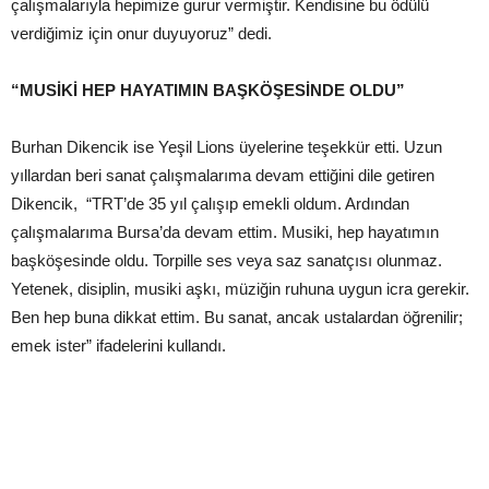
çalışmalarıyla hepimize gurur vermiştir. Kendisine bu ödülü
verdiğimiz için onur duyuyoruz” dedi.
“MUSİKİ HEP HAYATIMIN BAŞKÖŞESİNDE OLDU”
Burhan Dikencik ise Yeşil Lions üyelerine teşekkür etti. Uzun
yıllardan beri sanat çalışmalarıma devam ettiğini dile getiren
Dikencik, “TRT’de 35 yıl çalışıp emekli oldum. Ardından
çalışmalarıma Bursa’da devam ettim. Musiki, hep hayatımın
başköşesinde oldu. Torpille ses veya saz sanatçısı olunmaz.
Yetenek, disiplin, musiki aşkı, müziğin ruhuna uygun icra gerekir.
Ben hep buna dikkat ettim. Bu sanat, ancak ustalardan öğrenilir;
emek ister” ifadelerini kullandı.