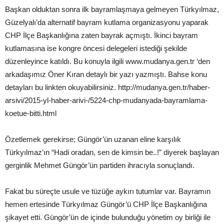
Başkan olduktan sonra ilk bayramlaşmaya gelmeyen Türkyılmaz,
Güzelyalı’da alternatif bayram kutlama organizasyonu yaparak
CHP İlçe Başkanlığına zaten bayrak açmıştı. İkinci bayram
kutlamasına ise kongre öncesi delegeleri istediği şekilde
düzenleyince katıldı. Bu konuyla ilgili www.mudanya.gen.tr ‘den
arkadaşımız Öner Kıran detaylı bir yazı yazmıştı. Bahse konu
detayları bu linkten okuyabilirsiniz. http://mudanya.gen.tr/haber-
arsivi/2015-yl-haber-arivi-/5224-chp-mudanyada-bayramlama-
koetue-bitti.html
Özetlemek gerekirse; Güngör’ün uzanan eline karşılık
Türkyılmaz’ın “Hadi oradan, sen de kimsin be..!” diyerek başlayan
gerginlik Mehmet Güngör’ün partiden ihracıyla sonuçlandı.
Fakat bu süreçte usule ve tüzüğe aykırı tutumlar var. Bayramın
hemen ertesinde Türkyılmaz Güngör’ü CHP İlçe Başkanlığına
şikayet etti. Güngör’ün de içinde bulunduğu yönetim oy birliği ile