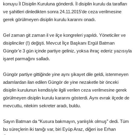
konuyu İl Disiplin Kuruluna gönderdi. İl disiplin kurulu da tarafları
ve şahitleri dinledikten sonra 24.11.2015’de ceza verilmesine
gerek görülmeyen disiplin kurulu kararını onadı.
Gel zaman git zaman il ve ilçe kongreleri yapıldı. Yöneticiler ve
disiplinciler (!) değişti. Mevcut İlçe Başkanı Ergül Batman
Güngör’e 3 gün içinde partiye geliniz, yoksa ihraç ederiz yazısıyla
işaret parmağını salladı.
Güngör partiye gittiğinde yine aynı şikayet dile geldi, istenmeyen
adamlardan ilan edilen Güngör de yine nezaketle bir önceki
disiplin kurulunun kendisiyle ilgili verilen ceza verilmesine gerek
görülmeyen disiplin kurulu kararını gösterdi. Aynı evrak ilçede de
mevcuttu, nitekim sekreter aradı, buldu.
Sayın Batman da “Kusura bakmayın, yanlışlık olmuş” dedi. Tüm
bu süreçlerin iki tanığı var, biri Eyüp Araz, diğeri ise Erhan