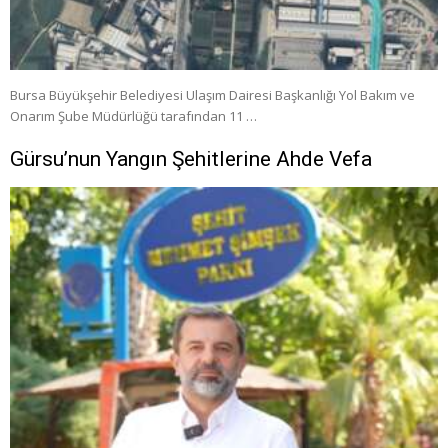
Bursa Büyükşehir Belediyesi Ulaşım Dairesi Başkanlığı Yol Bakım ve
Onarım Şube Müdürlüğü tarafından 11 …
Gürsu’nun Yangın Şehitlerine Ahde Vefa