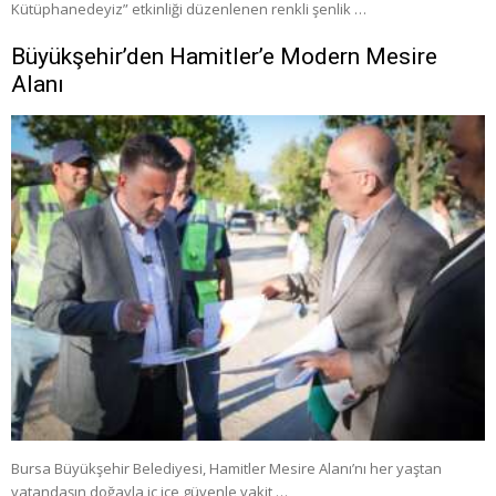
Kütüphanedeyiz” etkinliği düzenlenen renkli şenlik …
Büyükşehir’den Hamitler’e Modern Mesire
Alanı
Bursa Büyükşehir Belediyesi, Hamitler Mesire Alanı’nı her yaştan
vatandaşın doğayla iç içe güvenle vakit …