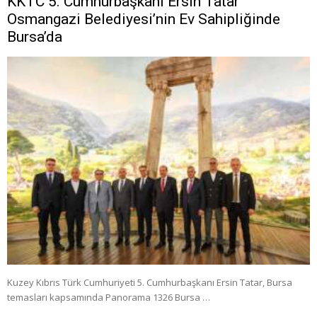
KKTC 5. Cumhurbaşkanı Ersin Tatar
Osmangazi Belediyesi’nin Ev Sahipliğinde
Bursa’da
Kuzey Kıbrıs Türk Cumhuriyeti 5. Cumhurbaşkanı Ersin Tatar, Bursa
temasları kapsamında Panorama 1326 Bursa …