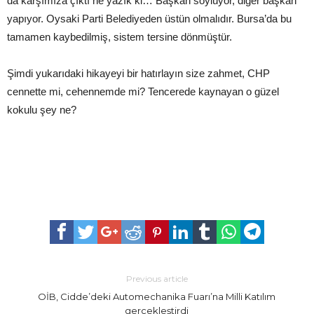
da karşımıza çıktı ne yazık ki… Başkan söylüyor, diğer başkan
yapıyor. Oysaki Parti Belediyeden üstün olmalıdır. Bursa’da bu
tamamen kaybedilmiş, sistem tersine dönmüştür.
Şimdi yukarıdaki hikayeyi bir hatırlayın size zahmet, CHP
cennette mi, cehennemde mi? Tencerede kaynayan o güzel
kokulu şey ne?
Previous article
OİB, Cidde’deki Automechanika Fuarı’na Milli Katılım
gerçekleştirdi