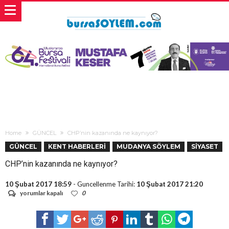
Home
GÜNCEL
CHP’nin kazanında ne kaynıyor?
GÜNCEL
KENT HABERLERİ
MUDANYA SÖYLEM
SİYASET
CHP’nin kazanında ne kaynıyor?
10 Şubat 2017 18:59
- Guncellenme Tarihi:
10 Şubat 2017 21:20
CHP’nin
yorumlar kapalı
0
kazanında
ne
kaynıyor?
için