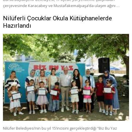
çerçevesinde Karacabey ve Mustafakemalpaşa’da ulaşım ağını …
Nilüferli Çocuklar Okula Kütüphanelerde
Hazırlandı
Nilüfer Belediyesi’nin bu yıl 15’incisini gerçekleştirdiği “Biz Bu Yaz