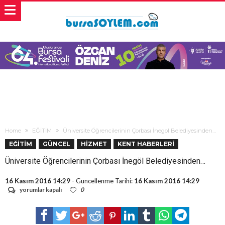
Home
EĞİTİM
Üniversite Öğrencilerinin Çorbası İnegöl Belediyesinden…
EĞİTİM
GÜNCEL
HİZMET
KENT HABERLERİ
Üniversite Öğrencilerinin Çorbası İnegöl Belediyesinden…
16 Kasım 2016 14:29
- Guncellenme Tarihi:
16 Kasım 2016 14:29
Üniversite
yorumlar kapalı
0
Öğrencilerinin
Çorbası
İnegöl
Belediyesinden…