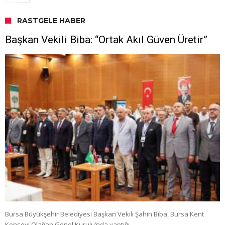
RASTGELE HABER
Başkan Vekili Biba: “Ortak Akıl Güven Üretir”
Bursa Büyükşehir Belediyesi Başkan Vekili Şahin Biba, Bursa Kent
Konseyi Olağan Genel Kurulu’nda yaptığı …