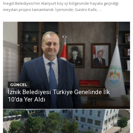
İnegöl Belediyesi’nin Alanyurt köy içi bölgesinde hayata geçirdiği
meydan projesi tamamlandı. İçerisinde; Gastro Kafe, …
GÜNCEL
İznik Belediyesi Türkiye Genelinde İlk
10’da Yer Aldı