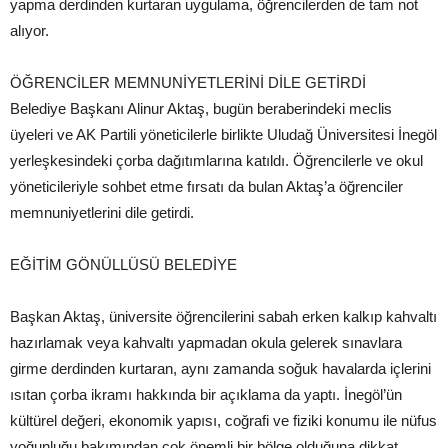
yapma derdinden kurtaran uygulama, öğrencilerden de tam not
alıyor.
ÖĞRENCİLER MEMNUNİYETLERİNİ DİLE GETİRDİ
Belediye Başkanı Alinur Aktaş, bugün beraberindeki meclis
üyeleri ve AK Partili yöneticilerle birlikte Uludağ Üniversitesi İnegöl
yerleşkesindeki çorba dağıtımlarına katıldı. Öğrencilerle ve okul
yöneticileriyle sohbet etme fırsatı da bulan Aktaş’a öğrenciler
memnuniyetlerini dile getirdi.
EĞİTİM GÖNÜLLÜSÜ BELEDİYE
Başkan Aktaş, üniversite öğrencilerini sabah erken kalkıp kahvaltı
hazırlamak veya kahvaltı yapmadan okula gelerek sınavlara
girme derdinden kurtaran, aynı zamanda soğuk havalarda içlerini
ısıtan çorba ikramı hakkında bir açıklama da yaptı. İnegöl’ün
kültürel değeri, ekonomik yapısı, coğrafi ve fiziki konumu ile nüfus
yoğunluğu bakımından çok önemli bir bölge olduğuna dikkat