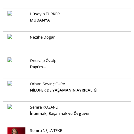
Hüseyin TÜRKER
MUDANYA
Nezihe Doğan
Onuralp Özalp
Dayı’m…
Orhan Sevinç CURA
NİLÜFER’DE YAŞAMANIN AYRICALIĞI
Semra KOZANLI
İnanmak, Başarmak ve Özgüven
Semra NEJLA TEKE