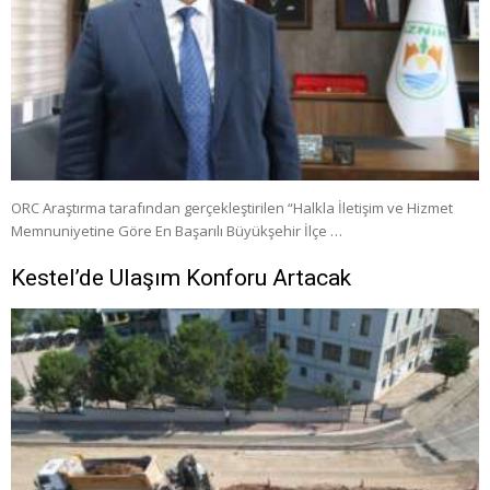
ORC Araştırma tarafından gerçekleştirilen “Halkla İletişim ve Hizmet
Memnuniyetine Göre En Başarılı Büyükşehir İlçe …
Kestel’de Ulaşım Konforu Artacak