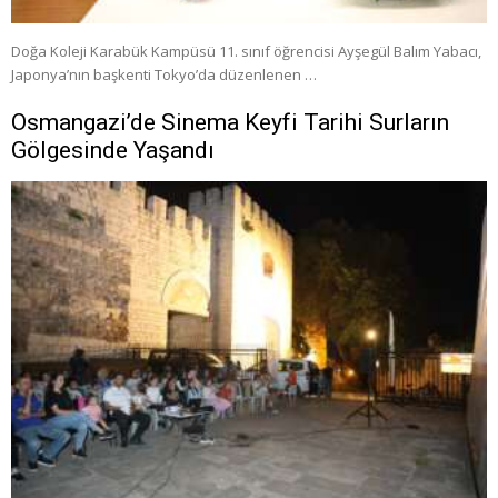
Doğa Koleji Karabük Kampüsü 11. sınıf öğrencisi Ayşegül Balım Yabacı,
Japonya’nın başkenti Tokyo’da düzenlenen …
Osmangazi’de Sinema Keyfi Tarihi Surların
Gölgesinde Yaşandı