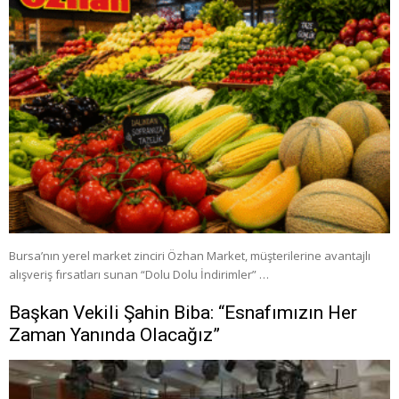
Bursa’nın yerel market zinciri Özhan Market, müşterilerine avantajlı
alışveriş fırsatları sunan “Dolu Dolu İndirimler” …
Başkan Vekili Şahin Biba: “Esnafımızın Her
Zaman Yanında Olacağız”