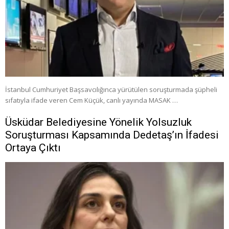
İstanbul Cumhuriyet Başsavcılığınca yürütülen soruşturmada şüpheli
sıfatıyla ifade veren Cem Küçük, canlı yayında MASAK …
Üsküdar Belediyesine Yönelik Yolsuzluk
Soruşturması Kapsamında Dedetaş’ın İfadesi
Ortaya Çıktı