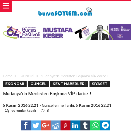
Home
EKONOMİ
Mudanya’da Meclisten Başkana VİP darbe..!
EKONOMİ
GÜNCEL
KENT HABERLERİ
SİYASET
Mudanya’da Meclisten Başkana VİP darbe..!
5 Kasım 2016 22:21
- Guncellenme Tarihi:
5 Kasım 2016 22:21
Mudanya’da
yorumlar kapalı
0
Meclisten
Başkana
VİP
darbe..!