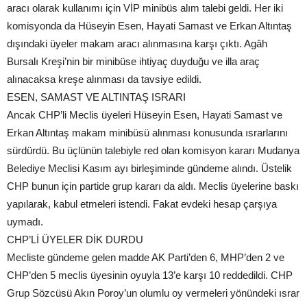
aracı olarak kullanımı için VİP minibüs alım talebi geldi. Her iki
komisyonda da Hüseyin Esen, Hayati Samast ve Erkan Altıntaş
dışındaki üyeler makam aracı alınmasına karşı çıktı. Agâh
Bursalı Kreşi’nin bir minibüse ihtiyaç duyduğu ve illa araç
alınacaksa kreşe alınması da tavsiye edildi.
ESEN, SAMAST VE ALTINTAŞ ISRARI
Ancak CHP’li Meclis üyeleri Hüseyin Esen, Hayati Samast ve
Erkan Altıntaş makam minibüsü alınması konusunda ısrarlarını
sürdürdü. Bu üçlünün talebiyle red olan komisyon kararı Mudanya
Belediye Meclisi Kasım ayı birleşiminde gündeme alındı. Üstelik
CHP bunun için partide grup kararı da aldı. Meclis üyelerine baskı
yapılarak, kabul etmeleri istendi. Fakat evdeki hesap çarşıya
uymadı.
CHP’Lİ ÜYELER DİK DURDU
Mecliste gündeme gelen madde AK Parti’den 6, MHP’den 2 ve
CHP’den 5 meclis üyesinin oyuyla 13’e karşı 10 reddedildi. CHP
Grup Sözcüsü Akın Poroy’un olumlu oy vermeleri yönündeki ısrar