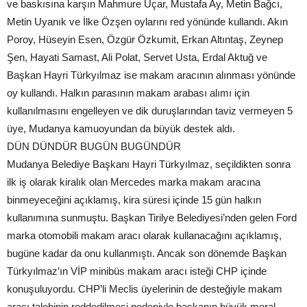
ve baskısına karşın Mahmure Uçar, Mustafa Ay, Metin Bağcı,
Metin Uyanık ve İlke Özşen oylarını red yönünde kullandı. Akın
Poroy, Hüseyin Esen, Özgür Özkumit, Erkan Altıntaş, Zeynep
Şen, Hayati Samast, Ali Polat, Servet Usta, Erdal Aktuğ ve
Başkan Hayri Türkyılmaz ise makam aracının alınması yönünde
oy kullandı. Halkın parasının makam arabası alımı için
kullanılmasını engelleyen ve dik duruşlarından taviz vermeyen 5
üye, Mudanya kamuoyundan da büyük destek aldı.
DÜN DÜNDÜR BUGÜN BUGÜNDÜR
Mudanya Belediye Başkanı Hayri Türkyılmaz, seçildikten sonra
ilk iş olarak kiralık olan Mercedes marka makam aracına
binmeyeceğini açıklamış, kira süresi içinde 15 gün halkın
kullanımına sunmuştu. Başkan Tirilye Belediyesi’nden gelen Ford
marka otomobili makam aracı olarak kullanacağını açıklamış,
bugüne kadar da onu kullanmıştı. Ancak son dönemde Başkan
Türkyılmaz’ın VİP minibüs makam aracı isteği CHP içinde
konuşuluyordu. CHP’li Meclis üyelerinin de desteğiyle makam
aracı talebinin reddedilmesi nedeniyle başkanın büyük moral