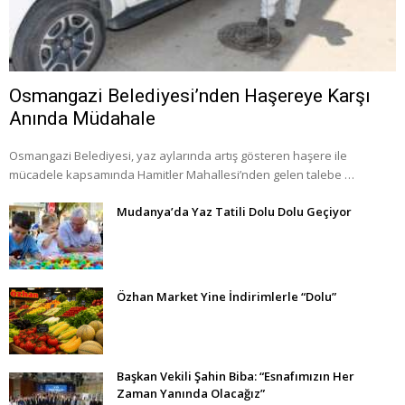
Osmangazi Belediyesi’nden Haşereye Karşı
Anında Müdahale
Osmangazi Belediyesi, yaz aylarında artış gösteren haşere ile
mücadele kapsamında Hamitler Mahallesi’nden gelen talebe …
Mudanya’da Yaz Tatili Dolu Dolu Geçiyor
Özhan Market Yine İndirimlerle “Dolu”
Başkan Vekili Şahin Biba: “Esnafımızın Her
Zaman Yanında Olacağız”