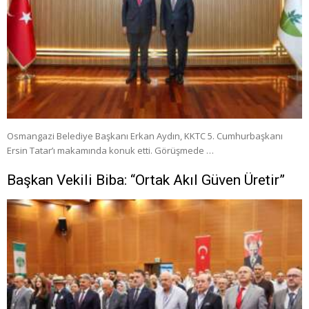
Osmangazi Belediye Başkanı Erkan Aydın, KKTC 5. Cumhurbaşkanı
Ersin Tatar’ı makamında konuk etti. Görüşmede …
Başkan Vekili Biba: “Ortak Akıl Güven Üretir”