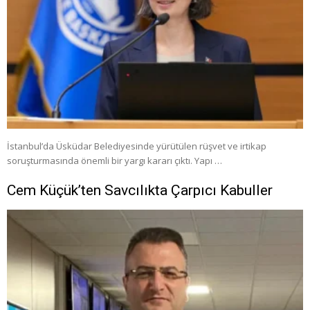
İstanbul’da Üsküdar Belediyesinde yürütülen rüşvet ve irtikap
soruşturmasında önemli bir yargı kararı çıktı. Yapı …
Cem Küçük’ten Savcılıkta Çarpıcı Kabuller