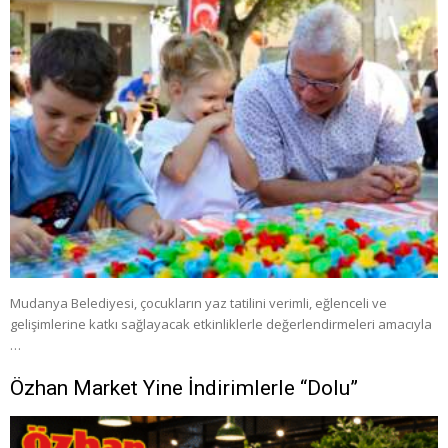
Mudanya Belediyesi, çocukların yaz tatilini verimli, eğlenceli ve
gelişimlerine katkı sağlayacak etkinliklerle değerlendirmeleri amacıyla
…
Özhan Market Yine İndirimlerle “Dolu”