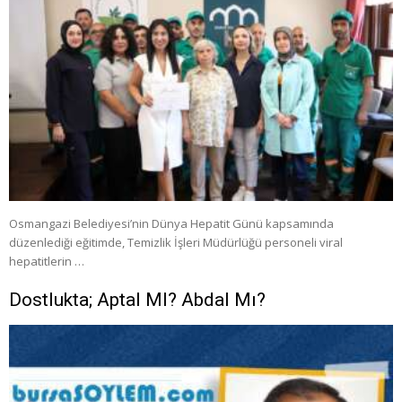
Osmangazi Belediyesi’nin Dünya Hepatit Günü kapsamında
düzenlediği eğitimde, Temizlik İşleri Müdürlüğü personeli viral
hepatitlerin …
Dostlukta; Aptal MI? Abdal Mı?