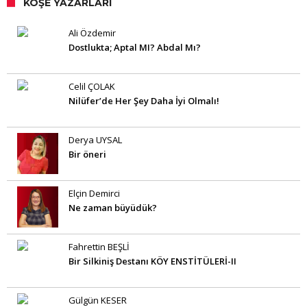
KÖŞE YAZARLARI
Ali Özdemir
Dostlukta; Aptal MI? Abdal Mı?
Celil ÇOLAK
Nilüfer’de Her Şey Daha İyi Olmalı!
Derya UYSAL
Bir öneri
Elçin Demirci
Ne zaman büyüdük?
Fahrettin BEŞLİ
Bir Silkiniş Destanı KÖY ENSTİTÜLERİ-II
Gülgün KESER