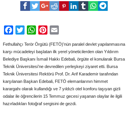
MÜCADELEDE
ÖN
SAFLARDA
OLMAYA
DEVAM
EDECEĞİZ’
Facebook
Twitter
WhatsApp
Pinterest
Email
için
Fethullahçı Terör Örgütü (FETÖ)’nün paralel devlet yapılanmasına
karşı mücadeleyi başlatan ilk yerel yöneticilerden olan Yıldırım
Belediye Başkanı İsmail Hakkı Edebali, örgüte el konularak Bursa
Teknik Üniversitesi’ne devredilen yerleşkeyi ziyaret etti. Bursa
Teknik Üniversitesi Rektörü Prof. Dr. Arif Karademir tarafından
karşılanan Başkan Edebali, FETÖ elemanlarının himmet
karargahı olarak kullandığı ve 7 yıldızlı otel konforu taşıyan gizli
odalar ile öğrencilerin 15 Temmuz gecesi yaşanan olaylar ile ilgili
hazırladıkları fotoğraf sergisini de gezdi.