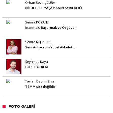
Orhan Sevinç CURA
NİLÜFER’DE YAŞAMANIN AYRICALIĞI
Semra KOZANLI
İnanmak, Başarmak ve Özgüven
Semra NEJLA TEKE
Seni Anlıyorum Yücel Akbulut…
Şeyhmus Kaya
GÜZEL ÜLKEM
Taylan Devrim Ercan
TBMM sirk değildir
FOTO GALERI