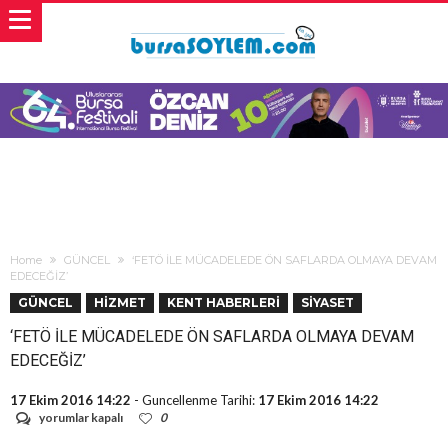
Home
GÜNCEL
‘FETÖ İLE MÜCADELEDE ÖN SAFLARDA OLMAYA DEVAM
EDECEĞİZ’
GÜNCEL
HİZMET
KENT HABERLERİ
SİYASET
‘FETÖ İLE MÜCADELEDE ÖN SAFLARDA OLMAYA DEVAM
EDECEĞİZ’
17 Ekim 2016 14:22
- Guncellenme Tarihi:
17 Ekim 2016 14:22
‘FETÖ
yorumlar kapalı
0
İLE