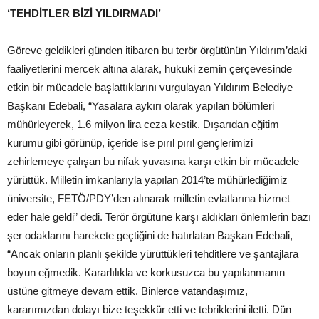
‘TEHDİTLER BİZİ YILDIRMADI’
Göreve geldikleri günden itibaren bu terör örgütünün Yıldırım’daki
faaliyetlerini mercek altına alarak, hukuki zemin çerçevesinde
etkin bir mücadele başlattıklarını vurgulayan Yıldırım Belediye
Başkanı Edebali, “Yasalara aykırı olarak yapılan bölümleri
mühürleyerek, 1.6 milyon lira ceza kestik. Dışarıdan eğitim
kurumu gibi görünüp, içeride ise pırıl pırıl gençlerimizi
zehirlemeye çalışan bu nifak yuvasına karşı etkin bir mücadele
yürüttük. Milletin imkanlarıyla yapılan 2014’te mühürlediğimiz
üniversite, FETÖ/PDY’den alınarak milletin evlatlarına hizmet
eder hale geldi” dedi. Terör örgütüne karşı aldıkları önlemlerin bazı
şer odaklarını harekete geçtiğini de hatırlatan Başkan Edebali,
“Ancak onların planlı şekilde yürüttükleri tehditlere ve şantajlara
boyun eğmedik. Kararlılıkla ve korkusuzca bu yapılanmanın
üstüne gitmeye devam ettik. Binlerce vatandaşımız,
kararımızdan dolayı bize teşekkür etti ve tebriklerini iletti. Dün