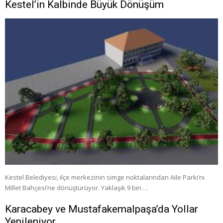
Kestel’in Kalbinde Büyük Dönüşüm
Kestel Belediyesi, ilçe merkezinin simge noktalarından Aile Parkı’nı
Millet Bahçesi’ne dönüştürüyor. Yaklaşık 9 bin …
Karacabey ve Mustafakemalpaşa’da Yollar
Yenileniyor