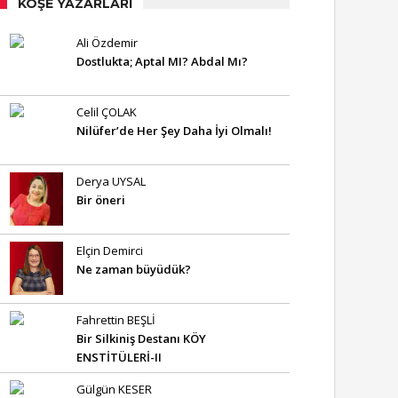
KÖŞE YAZARLARI
Ali Özdemir
Dostlukta; Aptal MI? Abdal Mı?
Celil ÇOLAK
Nilüfer’de Her Şey Daha İyi Olmalı!
Derya UYSAL
Bir öneri
Elçin Demirci
Ne zaman büyüdük?
Fahrettin BEŞLİ
Bir Silkiniş Destanı KÖY
ENSTİTÜLERİ-II
Gülgün KESER