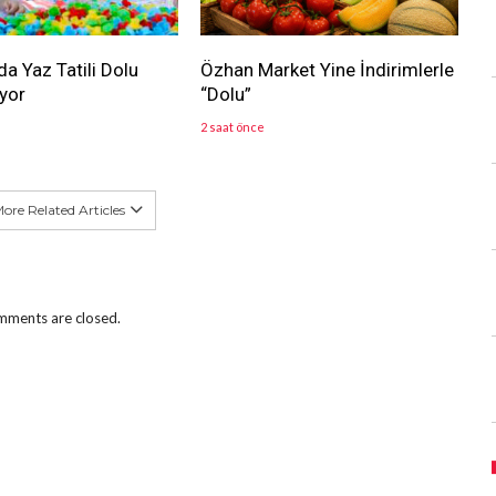
a Yaz Tatili Dolu
Özhan Market Yine İndirimlerle
yor
“Dolu”
2 saat önce
ore Related Articles
ments are closed.