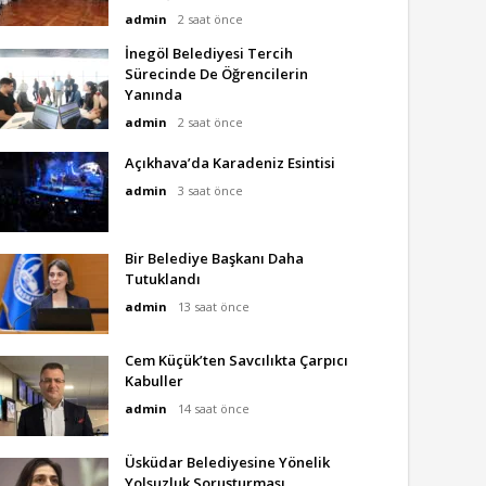
admin
2 saat önce
İnegöl Belediyesi Tercih
Sürecinde De Öğrencilerin
Yanında
admin
2 saat önce
Açıkhava’da Karadeniz Esintisi
admin
3 saat önce
Bir Belediye Başkanı Daha
Tutuklandı
admin
13 saat önce
Cem Küçük’ten Savcılıkta Çarpıcı
Kabuller
admin
14 saat önce
Üsküdar Belediyesine Yönelik
Yolsuzluk Soruşturması