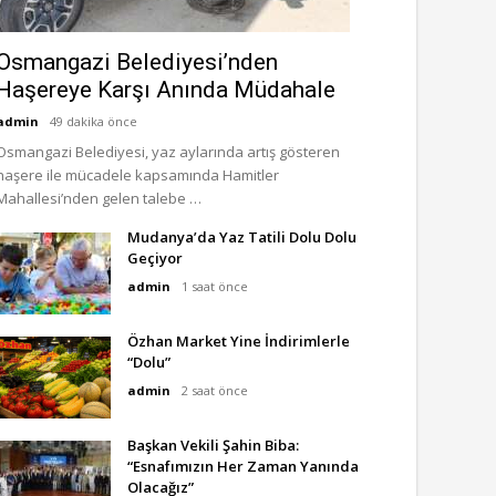
Osmangazi Belediyesi’nden
Haşereye Karşı Anında Müdahale
admin
49 dakika önce
Osmangazi Belediyesi, yaz aylarında artış gösteren
haşere ile mücadele kapsamında Hamitler
Mahallesi’nden gelen talebe …
Mudanya’da Yaz Tatili Dolu Dolu
Geçiyor
admin
1 saat önce
Özhan Market Yine İndirimlerle
“Dolu”
admin
2 saat önce
Başkan Vekili Şahin Biba:
“Esnafımızın Her Zaman Yanında
Olacağız”