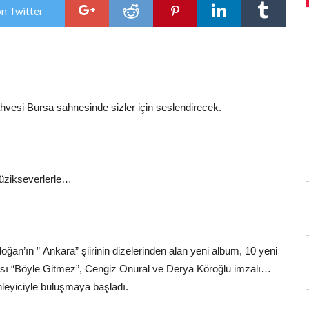
Ekim’de
on Twitter
Bursa’da…
için
ahvesi Bursa sahnesinde sizler için seslendirecek.
müzikseverlerle…
ğan’ın ” Ankara” şiirinin dizelerinden alan yeni album, 10 yeni
rçası “Böyle Gitmez”, Cengiz Onural ve Derya Köroğlu imzalı…
leyiciyle buluşmaya başladı.