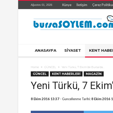
Künye
İletişim
Çerez Politika
Ağustos 01, 2026
ANASAYFA
SİYASET
KENT HABE
Home
GÜNCEL
Yeni Türkü, 7 Ekim’de Bursa’da…
GÜNCEL
KENT HABERLERİ
MAGAZİN
Yeni Türkü, 7 Eki
8 Ekim 2016 13:37
- Guncellenme Tarihi:
8 Ekim 2016 