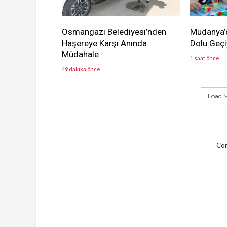
Osmangazi Belediyesi’nden
Mudanya’d
Haşereye Karşı Anında
Dolu Geçi
Müdahale
1 saat önce
49 dakika önce
Load M
Com