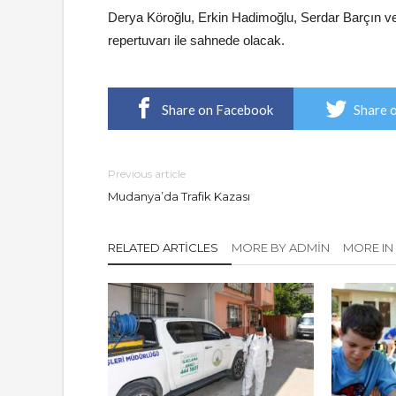
Derya Köroğlu, Erkin Hadimoğlu, Serdar Barçın ve
repertuvarı ile sahnede olacak.
Share on Facebook
Share 
Previous article
Mudanya’da Trafik Kazası
RELATED ARTICLES
MORE BY ADMIN
MORE IN