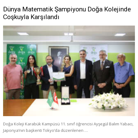
Dünya Matematik Şampiyonu Doğa Kolejinde
Coşkuyla Karşılandı
Doğa Koleji Karabük Kampüsü 11. sınıf öğrencisi Ayşegül Balım Yabacı,
Japonya’nın başkenti Tokyo’da düzenlenen …