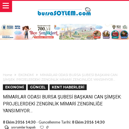
Home
EKONOMİ
MİMARLAR ODASI BURSA ŞUBESİ BAŞKANI CAN
ŞİMŞEK: PROJELERDEKİ ZENGİNLİK MİMARİ ZENGİNLİĞE YANSIMIYOR…
EKONOMİ
GÜNCEL
KENT HABERLERİ
MİMARLAR ODASI BURSA ŞUBESİ BAŞKANI CAN ŞİMŞEK:
PROJELERDEKİ ZENGİNLİK MİMARİ ZENGİNLİĞE
YANSIMIYOR…
8 Ekim 2016 14:30
- Guncellenme Tarihi:
8 Ekim 2016 14:30
MİMARLAR
yorumlar kapalı
0