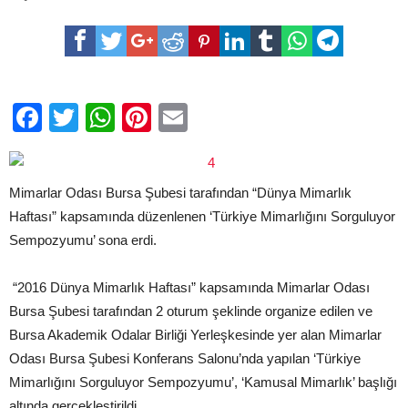
ODASI
BURSA
ŞUBESİ
BAŞKANI
CAN
ŞİMŞEK:
PROJELERDEKİ
Facebook
Twitter
WhatsApp
Pinterest
Email
ZENGİNLİK
MİMARİ
ZENGİNLİĞE
YANSIMIYOR…
için
Mimarlar Odası Bursa Şubesi tarafından “Dünya Mimarlık
Haftası” kapsamında düzenlenen ‘Türkiye Mimarlığını Sorguluyor
Sempozyumu’ sona erdi.
“2016 Dünya Mimarlık Haftası” kapsamında Mimarlar Odası
Bursa Şubesi tarafından 2 oturum şeklinde organize edilen ve
Bursa Akademik Odalar Birliği Yerleşkesinde yer alan Mimarlar
Odası Bursa Şubesi Konferans Salonu’nda yapılan ‘Türkiye
Mimarlığını Sorguluyor Sempozyumu’, ‘Kamusal Mimarlık’ başlığı
altında gerçekleştirildi.