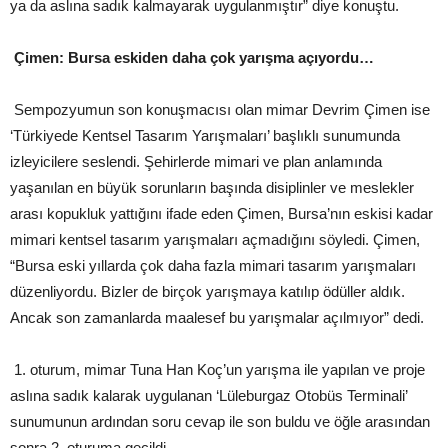
ya da aslına sadık kalmayarak uygulanmıştır” diye konuştu.
Çimen: Bursa eskiden daha çok yarışma açıyordu…
Sempozyumun son konuşmacısı olan mimar Devrim Çimen ise
‘Türkiyede Kentsel Tasarım Yarışmaları’ başlıklı sunumunda
izleyicilere seslendi. Şehirlerde mimari ve plan anlamında
yaşanılan en büyük sorunların başında disiplinler ve meslekler
arası kopukluk yattığını ifade eden Çimen, Bursa’nın eskisi kadar
mimari kentsel tasarım yarışmaları açmadığını söyledi. Çimen,
“Bursa eski yıllarda çok daha fazla mimari tasarım yarışmaları
düzenliyordu. Bizler de birçok yarışmaya katılıp ödüller aldık.
Ancak son zamanlarda maalesef bu yarışmalar açılmıyor” dedi.
1. oturum, mimar Tuna Han Koç’un yarışma ile yapılan ve proje
aslına sadık kalarak uygulanan ‘Lüleburgaz Otobüs Terminali’
sunumunun ardından soru cevap ile son buldu ve öğle arasından
sonra 2. oturuma geçildi.