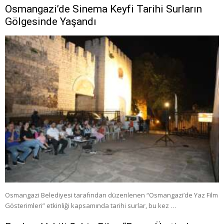
Osmangazi’de Sinema Keyfi Tarihi Surların
Gölgesinde Yaşandı
Osmangazi Belediyesi tarafından düzenlenen “Osmangazi’de Yaz Film
Gösterimleri” etkinliği kapsamında tarihi surlar, bu kez …