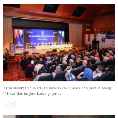
Bursa Büyükşehir Belediyesi Başkan Vekili Şahin Biba, göreve geldiği
10 Nisan’dan bugüne kadar geçen …