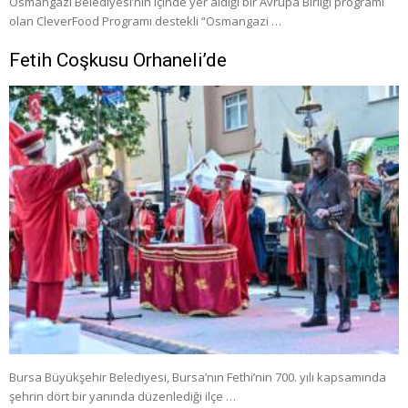
Osmangazi Belediyesi’nin içinde yer aldığı bir Avrupa Birliği programı
olan CleverFood Programı destekli “Osmangazi …
Fetih Coşkusu Orhaneli’de
Bursa Büyükşehir Belediyesi, Bursa’nın Fethi’nin 700. yılı kapsamında
şehrin dört bir yanında düzenlediği ilçe …