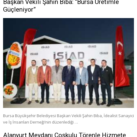
Başkan Vekili Şahin Biba: “Bursa Üretimle
Güçleniyor”
Bursa Büyükşehir Belediyesi Başkan Vekili Şahin Biba, İdealist Sanayici
ve İş İnsanları Derneği’nin düzenlediği …
Alanyurt Meydanı Coşkulu Törenle Hizmete