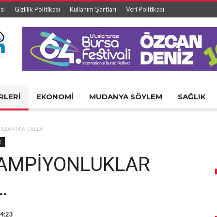
sı
Gizlilik Politikası
Kullanım Şartları
Veri Politikası
RLERİ
EKONOMİ
MUDANYA SÖYLEM
SAĞLIK
LDIRIM’A GELDİ…
R
ŞAMPİYONLUKLAR
…
14:23