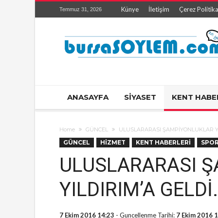
Künye
İletişim
Çerez Politika
Temmuz 31, 2026
ANASAYFA
SİYASET
KENT HABE
Home
GÜNCEL
ULUSLARARASI ŞAMPİYONLUKLAR YI
GÜNCEL
HİZMET
KENT HABERLERİ
SPO
ULUSLARARASI 
YILDIRIM’A GELDİ
7 Ekim 2016 14:23
- Guncellenme Tarihi:
7 Ekim 2016 