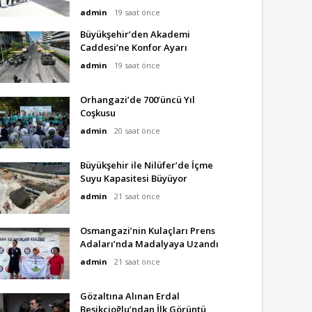
admin
19 saat önce
Büyükşehir’den Akademi
Caddesi’ne Konfor Ayarı
admin
19 saat önce
Orhangazi’de 700’üncü Yıl
Coşkusu
admin
20 saat önce
Büyükşehir ile Nilüfer’de İçme
Suyu Kapasitesi Büyüyor
admin
21 saat önce
Osmangazi’nin Kulaçları Prens
Adaları’nda Madalyaya Uzandı
admin
21 saat önce
Gözaltına Alınan Erdal
Beşikçioğlu’ndan İlk Görüntü