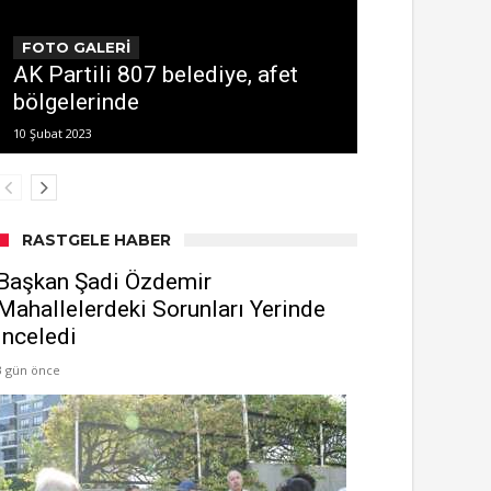
FOTO GALERİ
AK Partili 807 belediye, afet
bölgelerinde
10 Şubat 2023
RASTGELE HABER
Başkan Şadi Özdemir
Mahallelerdeki Sorunları Yerinde
İnceledi
3 gün önce