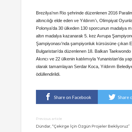
Brezilya’nın Rio şehrinde düzenlenen 2016 Paralimpi
altıncılığı elde eden ve Yıldırım’ı, Olimpiyat Oyun
Polonya’da 30 ülkeden 130 sporcunun madalya m
altın madalya kazanarak 5. kez Avrupa Şampiyonu 
Şampiyonası’nda şampiyonluk kürsüsüne çıkan Em
Bulgaristan’da düzenlenen 18. Balkan Taekwondo 
Akıncı ve 22 ülkenin katılımıyla Yunanistan’da ya
olarak tamamlayan Serdar Koca, Yıldırım Belediye 
ödüllendirildi.
Share on Facebook
Share 
Previous article
Dündar, “Çekirge İçin Özgün Projeler Bekliyoruz”