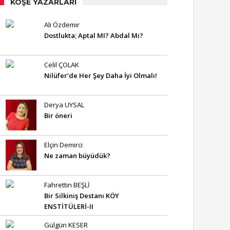
KÖŞE YAZARLARI
Ali Özdemir
Dostlukta; Aptal MI? Abdal Mı?
Celil ÇOLAK
Nilüfer’de Her Şey Daha İyi Olmalı!
Derya UYSAL
Bir öneri
Elçin Demirci
Ne zaman büyüdük?
Fahrettin BEŞLİ
Bir Silkiniş Destanı KÖY
ENSTİTÜLERİ-II
Gülgün KESER