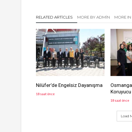
RELATED ARTICLES
MORE BY ADMIN
MORE IN
Nilüfer’de Engelsiz Dayanışma
Osmangaz
Koruyucu 
18 saat önce
18 saat önce
Load M