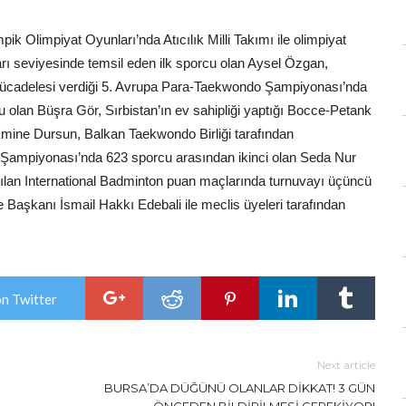
k Olimpiyat Oyunları’nda Atıcılık Milli Takımı ile olimpiyat
ları seviyesinde temsil eden ilk sporcu olan Aysel Özgan,
ücadelesi verdiği 5. Avrupa Para-Taekwondo Şampiyonası’nda
olan Büşra Gör, Sırbistan’ın ev sahipliği yaptığı Bocce-Petank
ine Dursun, Balkan Taekwondo Birliği tarafından
Şampiyonası’nda 623 sporcu arasından ikinci olan Seda Nur
pılan International Badminton puan maçlarında turnuvayı üçüncü
Başkanı İsmail Hakkı Edebali ile meclis üyeleri tarafından
on Twitter
Next article
BURSA’DA DÜĞÜNÜ OLANLAR DİKKAT! 3 GÜN