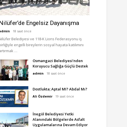
Nilüfer’de Engelsiz Dayanışma
admin
18 saat önce
Nilüfer Belediyesi ve 118-K Lions Federasyonu iş
birliğiyle engelli bireylerin sosyal hayata katılımını
artırmak …
Osmangazi Belediyesi’nden
Koruyucu Sağlığa Güçlü Destek
admin
18 saat önce
Dostlukta; Aptal MI? Abdal Mı?
Ali Özdemir
19 saat önce
İnegöl Belediyesi Yetki
Alanındaki Bölgelerde Asfalt
Uygulamalarına Devam Ediyor