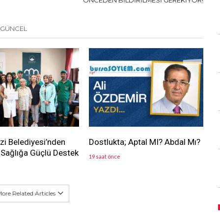
ÖNCEDEN BİLDİRİLMESİ GEREKİYOR!
 GÜNCEL
i Belediyesi’nden
Dostlukta; Aptal MI? Abdal Mı?
Sağlığa Güçlü Destek
19 saat önce
ore Related Articles