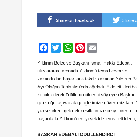
Share on Facebook
Share 
Facebook
Twitter
WhatsApp
Pinterest
Email
Yıldırım Belediye Başkanı İsmail Hakkı Edebali,
uluslararası arenada Yıldırım’ı temsil eden ve
kazandıkları başarılarla takdir kazanan Yıldırım B
Ayı Olağan Toplantısı’nda ağırladı. Elde ettikleri ba
konuk ederek ödüllendirdiklerini söyleyen Başkan İ
geleceğe taşıyacak gençlerimize güvenimiz tam. Yı
yükseltirken, gelecek nesillerimize de iyi birer rol 
başarılarla Yıldırım’ı en iyi şekilde temsil ettikler
BAŞKAN EDEBALİ ÖDÜLLENDİRDİ