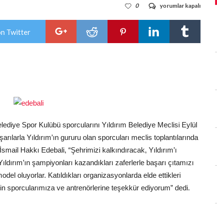
ULUSLARARASI
0
yorumlar kapalı
ŞAMPİYONLUKLAR
YILDIRIM’A
GELDİ…
on Twitter
için
elediye Spor Kulübü sporcularını Yıldırım Belediye Meclisi Eylül
şarılarla Yıldırım’ın gururu olan sporcuları meclis toplantılarında
smail Hakkı Edebali, “Şehrimizi kalkındıracak, Yıldırım’ı
ldırım’ın şampiyonları kazandıkları zaferlerle başarı çıtamızı
model oluyorlar. Katıldıkları organizasyonlarda elde ettikleri
i için sporcularımıza ve antrenörlerine teşekkür ediyorum” dedi.