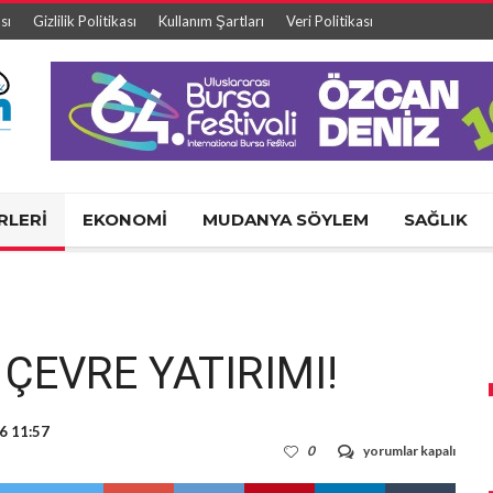
sı
Gizlilik Politikası
Kullanım Şartları
Veri Politikası
RLERİ
EKONOMİ
MUDANYA SÖYLEM
SAĞLIK
ÇEVRE YATIRIMI!
16 11:57
ULUDAĞ
0
yorumlar kapalı
OSB’DEN
ÇEVRE