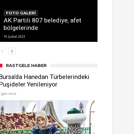
FOTO GALERİ
AK Partili 807 belediye, afet
bölgelerinde
10 Şubat 2023
RASTGELE HABER
Bursa’da Hanedan Türbelerindeki
Puşideler Yenileniyor
2 gün önce