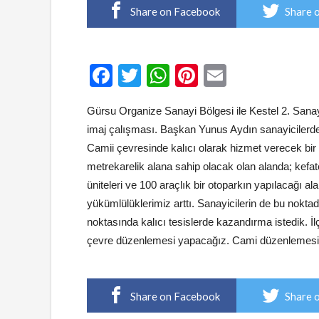
Share on Facebook
Share 
Facebook
Twitter
WhatsApp
Pinterest
Email
Gürsu Organize Sanayi Bölgesi ile Kestel 2. Sana
imaj çalışması. Başkan Yunus Aydın sanayicilerden
Camii çevresinde kalıcı olarak hizmet verecek bir 
metrekarelik alana sahip olacak olan alanda; kefate
üniteleri ve 100 araçlık bir otoparkın yapılacağı a
yükümlülüklerimiz arttı. Sanayicilerin de bu nokta
noktasında kalıcı tesislerde kazandırma istedik. İ
çevre düzenlemesi yapacağız. Cami düzenlemesi ta
Share on Facebook
Share 