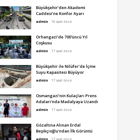
Büyükşehir’den Akademi
Caddesi’ne Konfor Ayarı
admin
16 saat önce
Orhangazi’de 700’üncü Yıl
Coşkusu
admin
17 saat önce
Büyükşehir ile Nilüfer’de İçme
Suyu Kapasitesi Büyüyor
admin
17 saat önce
Osmangazi’nin Kulaçları Prens
Adaları’nda Madalyaya Uzandı
admin
17 saat önce
Gözaltına Alınan Erdal
Beşikçioğlu’ndan İlk Görüntü
admin
17 saat önce