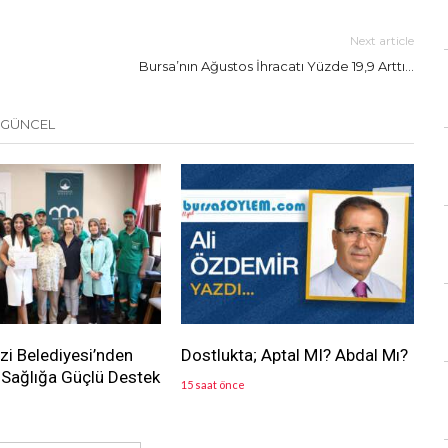
Next article
Bursa’nın Ağustos İhracatı Yüzde 19,9 Arttı…
 GÜNCEL
i Belediyesi’nden
Dostlukta; Aptal MI? Abdal Mı?
Sağlığa Güçlü Destek
15 saat önce