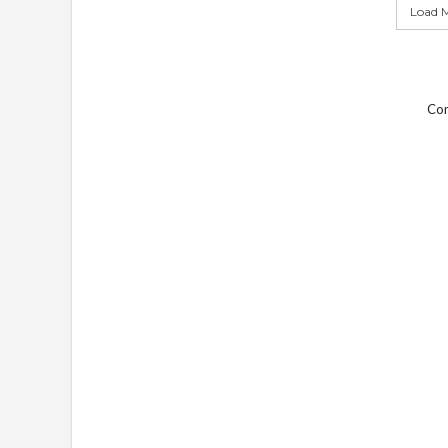
Load M
Com