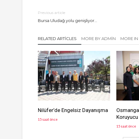
Previous article
Bursa Uludağ yolu genişliyor…
RELATED ARTICLES
MORE BY ADMIN
MORE IN
Nilüfer’de Engelsiz Dayanışma
Osmangaz
Koruyucu 
15 saat önce
15 saat önce