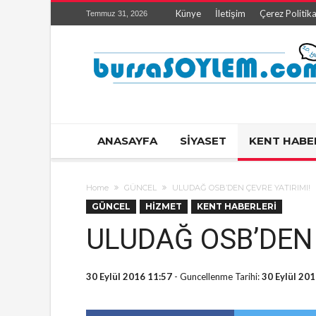
Künye
İletişim
Çerez Politika
Temmuz 31, 2026
ANASAYFA
SİYASET
KENT HABE
Home
GÜNCEL
ULUDAĞ OSB’DEN ÇEVRE YATIRIMI!
GÜNCEL
HİZMET
KENT HABERLERİ
ULUDAĞ OSB’DEN 
30 Eylül 2016 11:57
- Guncellenme Tarihi:
30 Eylül 20