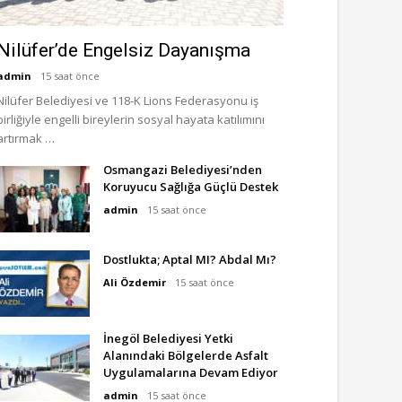
Nilüfer’de Engelsiz Dayanışma
admin
15 saat önce
Nilüfer Belediyesi ve 118-K Lions Federasyonu iş
birliğiyle engelli bireylerin sosyal hayata katılımını
artırmak …
Osmangazi Belediyesi’nden
Koruyucu Sağlığa Güçlü Destek
admin
15 saat önce
Dostlukta; Aptal MI? Abdal Mı?
Ali Özdemir
15 saat önce
İnegöl Belediyesi Yetki
Alanındaki Bölgelerde Asfalt
Uygulamalarına Devam Ediyor
admin
15 saat önce