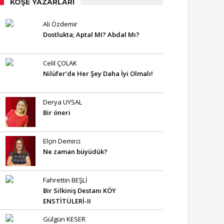
KÖŞE YAZARLARI
Ali Özdemir
Dostlukta; Aptal MI? Abdal Mı?
Celil ÇOLAK
Nilüfer’de Her Şey Daha İyi Olmalı!
Derya UYSAL
Bir öneri
Elçin Demirci
Ne zaman büyüdük?
Fahrettin BEŞLİ
Bir Silkiniş Destanı KÖY
ENSTİTÜLERİ-II
Gülgün KESER