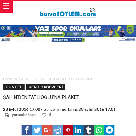
Home
GÜNCEL
ŞAHİN’DEN TATLIOĞLU’NA PLAKET…
GÜNCEL
KENT HABERLERİ
ŞAHİN’DEN TATLIOĞLU’NA PLAKET…
28 Eylül 2016 17:00
- Guncellenme Tarihi:
28 Eylül 2016 17:01
ŞAHİN’DEN
yorumlar kapalı
0
TATLIOĞLU’NA
PLAKET…
için