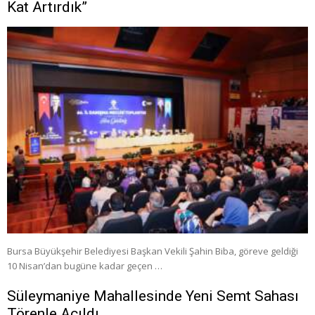
Kat Artırdık”
Bursa Büyükşehir Belediyesi Başkan Vekili Şahin Biba, göreve geldiği
10 Nisan’dan bugüne kadar geçen …
Süleymaniye Mahallesinde Yeni Semt Sahası
Törenle Açıldı