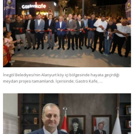
İnegöl Belediyesi’nin Alanyurt köy içi bölgesinde hayata geçirdiği
meydan projesi tamamlandı. İçerisinde; Gastro Kafe, …