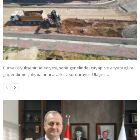
Bursa Büyükşehir Belediyesi, şehir genelinde üstyapı ve altyapı ağını
güçlendirme çalışmalarını aralıksız sürdürüyor. Ulaşım …