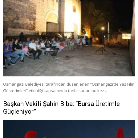
Osmangazi Belediyesi tarafından düzenlenen “Osmangazi’de Yaz Film
Gösterimleri” etkinliği kapsamında tarihi surlar, bu kez …
Başkan Vekili Şahin Biba: “Bursa Üretimle
Güçleniyor”