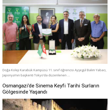
Doğa Koleji Karabük Kampüsü 11. sınıf öğrencisi Ayşegül Balım Yabacı,
Japonya’nın başkenti Tokyo’da düzenlenen …
Osmangazi’de Sinema Keyfi Tarihi Surların
Gölgesinde Yaşandı