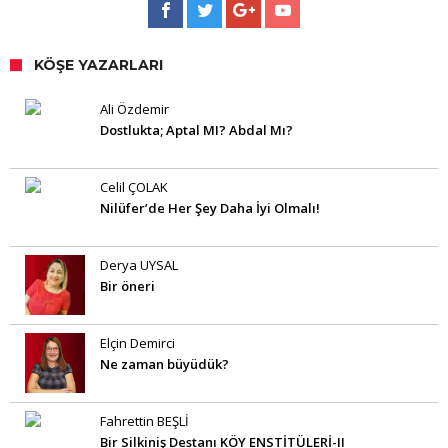
KÖŞE YAZARLARI
Ali Özdemir
Dostlukta; Aptal MI? Abdal Mı?
Celil ÇOLAK
Nilüfer’de Her Şey Daha İyi Olmalı!
Derya UYSAL
Bir öneri
Elçin Demirci
Ne zaman büyüdük?
Fahrettin BEŞLİ
Bir Silkiniş Destanı KÖY ENSTİTÜLERİ-II