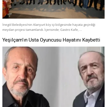
İnegöl Belediyesi’nin Alanyurt köy içi bölgesinde hayata geçirdiği
meydan projesi tamamlandı. İçerisinde; Gastro Kafe, …
Yeşilçam’ın Usta Oyuncusu Hayatını Kaybetti