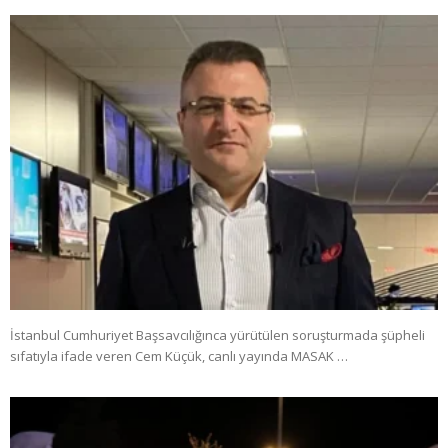
İstanbul Cumhuriyet Başsavcılığınca yürütülen soruşturmada şüpheli
sıfatıyla ifade veren Cem Küçük, canlı yayında MASAK …