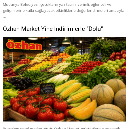
Mudanya Belediyesi, çocukların yaz tatilini verimli, eğlenceli ve
gelişimlerine katkı sağlayacak etkinliklerle değerlendirmeleri amacıyla
…
Özhan Market Yine İndirimlerle “Dolu”
Bursa’nın yerel market zinciri Özhan Market, müşterilerine avantajlı