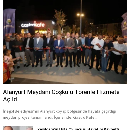
Alanyurt Meydanı Coşkulu Törenle Hizmete
Açıldı
İnegöl Belediyesi’nin Alanyurt köy içi bölgesinde hayata geçirdiği
meydan projesi tamamlandı. İçerisinde; Gastro Kafe, …
Yeşilçam’ın Usta Oyuncusu Hayatını Kaybetti