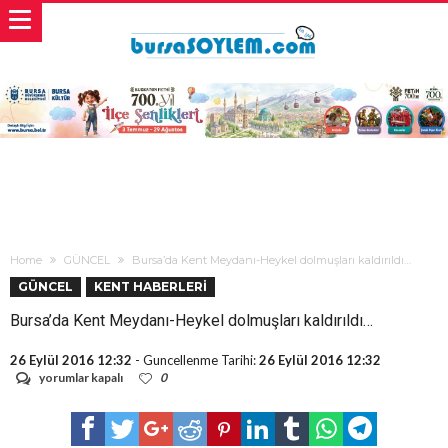
Home
GÜNCEL
Bursa’da Kent Meydanı-Heykel dolmuşları kaldırıldı…
GÜNCEL
KENT HABERLERİ
Bursa’da Kent Meydanı-Heykel dolmuşları kaldırıldı…
26 Eylül 2016 12:32
- Guncellenme Tarihi:
26 Eylül 2016 12:32
Bursa’da
yorumlar kapalı
0
Kent
Meydanı-
Heykel
dolmuşları