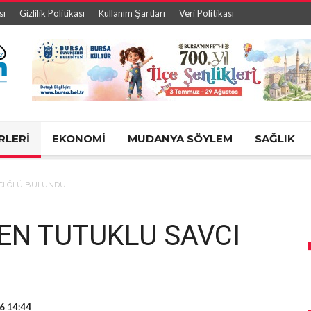
sı
Gizlilik Politikası
Kullanım Şartları
Veri Politikası
RLERİ
EKONOMİ
MUDANYA SÖYLEM
SAĞLIK
CI ÖLÜ BULUNDU…
EN TUTUKLU SAVCI
16 14:44