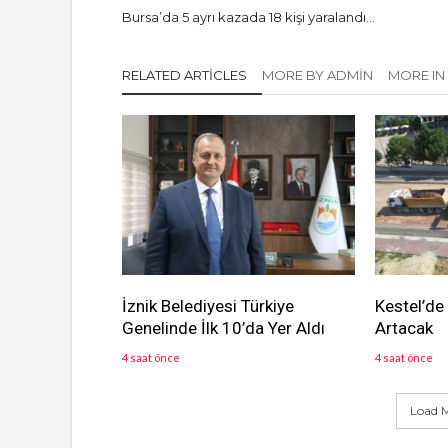
Bursa’da 5 ayrı kazada 18 kişi yaralandı…
RELATED ARTICLES
MORE BY ADMIN
MORE IN
İznik Belediyesi Türkiye
Kestel’de
Genelinde İlk 10’da Yer Aldı
Artacak
4 saat önce
4 saat önce
Load M