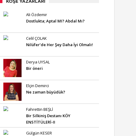
KÖŞE YAZARLARI
Ali Özdemir
Dostlukta; Aptal MI? Abdal Mı?
Celil ÇOLAK
Nilüfer’de Her Şey Daha İyi Olmalı!
Derya UYSAL
Bir öneri
Elçin Demirci
Ne zaman büyüdük?
Fahrettin BEŞLİ
Bir Silkiniş Destanı KÖY
ENSTİTÜLERİ-II
Gülgün KESER