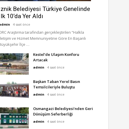
İznik Belediyesi Türkiye Genelinde
İlk 10’da Yer Aldı
admin
4 saat önce
ORC Araştırma tarafından gerçekleştirilen “Halkla
İletişim ve Hizmet Memnuniyetine Göre En Başarılı
Büyükşehir İlçe …
Kestel’de Ulaşım Konforu
Artacak
admin
4 saat önce
Başkan Taban Yerel Basın
Temsilcileriyle Buluştu
admin
4 saat önce
Osmangazi Belediyesi’nden Geri
Dönüşüm Seferberliği
admin
4 saat önce