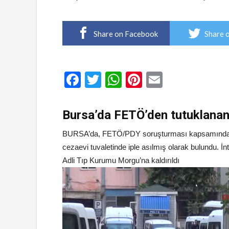
Share on Facebook
Share 
Facebook
Twitter
WhatsApp
Pinterest
Email
Bursa’da FETÖ’den tutuklanan
BURSA’da, FETÖ/PDY soruşturması kapsamında tut
cezaevi tuvaletinde iple asılmış olarak bulundu. İnti
Adli Tıp Kurumu Morgu’na kaldırıldı