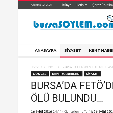
Künye
İletişim
Çerez Politika
Ağustos 02, 2026
ANASAYFA
SİYASET
KENT HABE
Home
GÜNCEL
BURSA’DA FETÖ’DEN TUTUKLU SAV
GÜNCEL
KENT HABERLERİ
SİYASET
BURSA’DA FETÖ’D
ÖLÜ BULUNDU…
16 Eylül 2016 14:44
- Guncellenme Tarihi:
16 Eylül 20