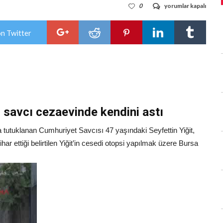
BURSA’DA
0
yorumlar kapalı
FETÖ’DEN
TUTUKLU
SAVCI
on Twitter
ÖLÜ
BULUNDU…
için
 savcı cezaevinde kendini astı
uklanan Cumhuriyet Savcısı 47 yaşındaki Seyfettin Yiğit,
har ettiği belirtilen Yiğit’in cesedi otopsi yapılmak üzere Bursa