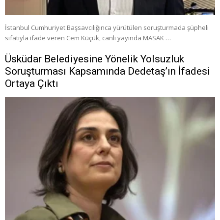
İstanbul Cumhuriyet Başsavcılığınca yürütülen soruşturmada şüpheli
sıfatıyla ifade veren Cem Küçük, canlı yayında MASAK …
Üsküdar Belediyesine Yönelik Yolsuzluk
Soruşturması Kapsamında Dedetaş’ın İfadesi
Ortaya Çıktı