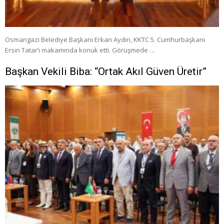
Osmangazi Belediye Başkanı Erkan Aydın, KKTC 5. Cumhurbaşkanı
Ersin Tatar’ı makamında konuk etti. Görüşmede …
Başkan Vekili Biba: “Ortak Akıl Güven Üretir”