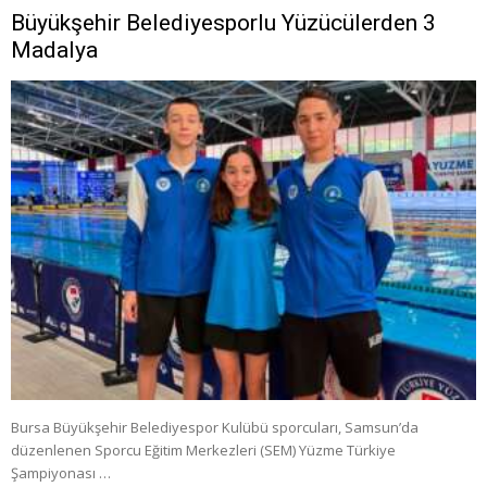
Büyükşehir Belediyesporlu Yüzücülerden 3
Madalya
Bursa Büyükşehir Belediyespor Kulübü sporcuları, Samsun’da
düzenlenen Sporcu Eğitim Merkezleri (SEM) Yüzme Türkiye
Şampiyonası …