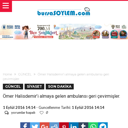
Home
GÜNCEL
Ömer Halisdemir’i almaya gelen ambulansı geri
çevirmişler.
GÜNCEL
SİYASET
SON DAKİKA
Ömer Halisdemir’i almaya gelen ambulansı geri çevirmişler.
1 Eylül 2016 14:14
- Guncellenme Tarihi:
1 Eylül 2016 14:14
Ömer
yorumlar kapalı
0
Halisdemir’i
almaya
gelen