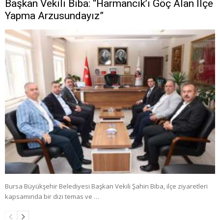
Başkan Vekili Biba: “Harmancık’ı Göç Alan İlçe
Yapma Arzusundayız”
Bursa Büyükşehir Belediyesi Başkan Vekili Şahin Biba, ilçe ziyaretleri
kapsamında bir dizi temas ve …