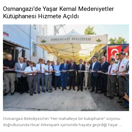
Osmangazi’de Yaşar Kemal Medeniyetler
Kütüphanesi Hizmete Açıldı
Osmangazi Belediyesi’nin “Her mahalleye bir kütüphane” vizyonu
doğrultusunda Hisar Arkeopark içerisinde hayata geçirdiği Yaşar …