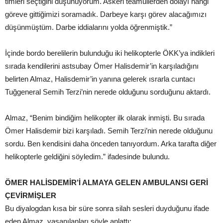
timleri seçtiğini düşünüyorum. Askeri teamüllerden dolayı hangi
göreve gittiğimizi soramadık. Darbeye karşı görev alacağımızı
düşünmüştüm. Darbe iddialarını yolda öğrenmiştik.”
İçinde bordo berelilerin bulunduğu iki helikopterle ÖKK’ya indikleri
sırada kendilerini astsubay Ömer Halisdemir’in karşıladığını
belirten Almaz, Halisdemir’in yanına gelerek ısrarla cuntacı
Tuğgeneral Semih Terzi’nin nerede olduğunu sorduğunu aktardı.
Almaz, “Benim bindiğim helikopter ilk olarak inmişti. Bu sırada
Ömer Halisdemir bizi karşıladı. Semih Terzi’nin nerede olduğunu
sordu. Ben kendisini daha önceden tanıyordum. Arka tarafta diğer
helikopterle geldiğini söyledim.” ifadesinde bulundu.
ÖMER HALİSDEMİR’İ ALMAYA GELEN AMBULANSI GERİ
ÇEVİRMİŞLER
Bu diyalogdan kısa bir süre sonra silah sesleri duyduğunu ifade
eden Almaz, yaşanılanları şöyle anlattı: