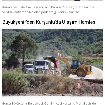
Karacabey Belediye Başkanı Fatih Karabatı’nın seçim döneminde
verdiği vaatlerden biri olan parklara güvenlik kamerası …
Büyükşehir’den Kurşunlu’da Ulaşım Hamlesi
Bursa Büyükşehir Belediyesi, Gemlik ilçesi Kurşunlu Mahallesi’nde