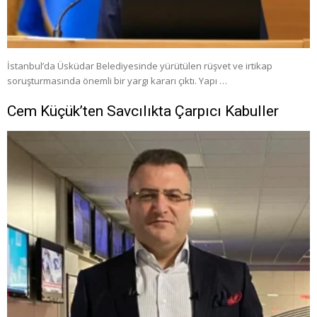
İstanbul’da Üsküdar Belediyesinde yürütülen rüşvet ve irtikap
soruşturmasında önemli bir yargı kararı çıktı. Yapı …
Cem Küçük’ten Savcılıkta Çarpıcı Kabuller