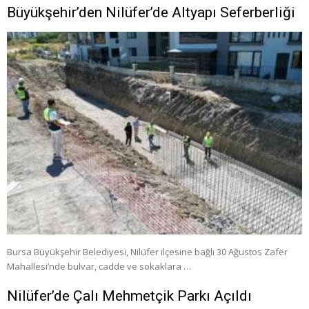
Büyükşehir’den Nilüfer’de Altyapı Seferberliği
Bursa Büyükşehir Belediyesi, Nilüfer ilçesine bağlı 30 Ağustos Zafer
Mahallesi’nde bulvar, cadde ve sokaklara …
Nilüfer’de Çalı Mehmetçik Parkı Açıldı