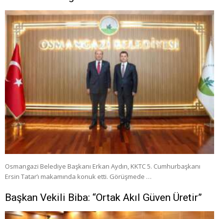
Osmangazi Belediye Başkanı Erkan Aydın, KKTC 5. Cumhurbaşkanı
Ersin Tatar’ı makamında konuk etti. Görüşmede …
Başkan Vekili Biba: “Ortak Akıl Güven Üretir”