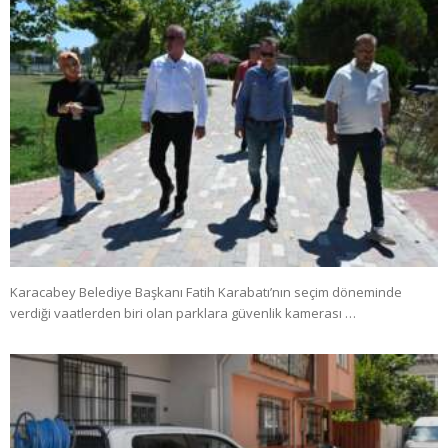
Karacabey Belediye Başkanı Fatih Karabatı’nın seçim döneminde
verdiği vaatlerden biri olan parklara güvenlik kamerası …