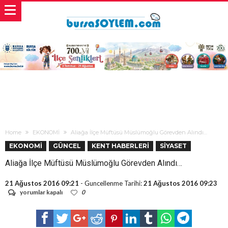
Home
EKONOMİ
Aliağa İlçe Müftüsü Müslümoğlu Görevden Alındı…
EKONOMİ
GÜNCEL
KENT HABERLERİ
SİYASET
Aliağa İlçe Müftüsü Müslümoğlu Görevden Alındı…
21 Ağustos 2016 09:21
- Guncellenme Tarihi:
21 Ağustos 2016 09:23
Aliağa
yorumlar kapalı
0
İlçe
Müftüsü
Müslümoğlu
Görevden