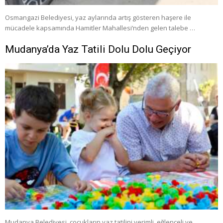
Osmangazi Belediyesi, yaz aylarında artış gösteren haşere ile
mücadele kapsamında Hamitler Mahallesi’nden gelen talebe …
Mudanya’da Yaz Tatili Dolu Dolu Geçiyor
Mudanya Belediyesi, çocukların yaz tatilini verimli, eğlenceli ve