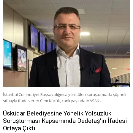
İstanbul Cumhuriyet Başsavcılığınca yürütülen soruşturmada şüpheli
sıfatıyla ifade veren Cem Küçük, canlı yayında MASAK …
Üsküdar Belediyesine Yönelik Yolsuzluk
Soruşturması Kapsamında Dedetaş’ın İfadesi
Ortaya Çıktı