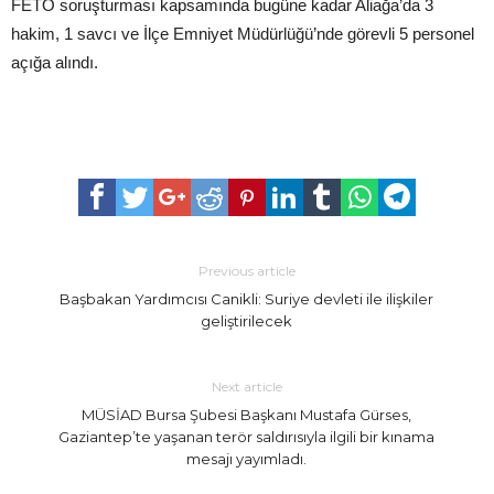
FETÖ soruşturması kapsamında bugüne kadar Aliağa’da 3
hakim, 1 savcı ve İlçe Emniyet Müdürlüğü’nde görevli 5 personel
açığa alındı.
Previous article
Başbakan Yardımcısı Canikli: Suriye devleti ile ilişkiler
geliştirilecek
Next article
MÜSİAD Bursa Şubesi Başkanı Mustafa Gürses,
Gaziantep’te yaşanan terör saldırısıyla ilgili bir kınama
mesajı yayımladı.