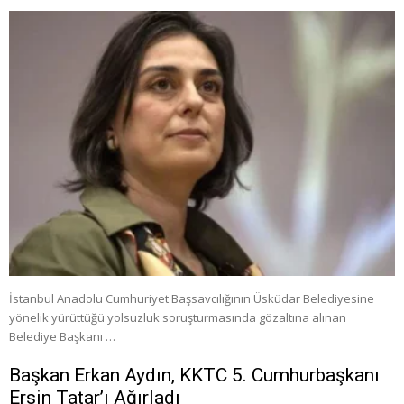
İstanbul Anadolu Cumhuriyet Başsavcılığının Üsküdar Belediyesine
yönelik yürüttüğü yolsuzluk soruşturmasında gözaltına alınan
Belediye Başkanı …
Başkan Erkan Aydın, KKTC 5. Cumhurbaşkanı
Ersin Tatar’ı Ağırladı