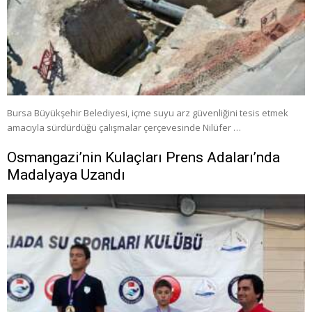
Bursa Büyükşehir Belediyesi, içme suyu arz güvenliğini tesis etmek
amacıyla sürdürdüğü çalışmalar çerçevesinde Nilüfer …
Osmangazi’nin Kulaçları Prens Adaları’nda
Madalyaya Uzandı