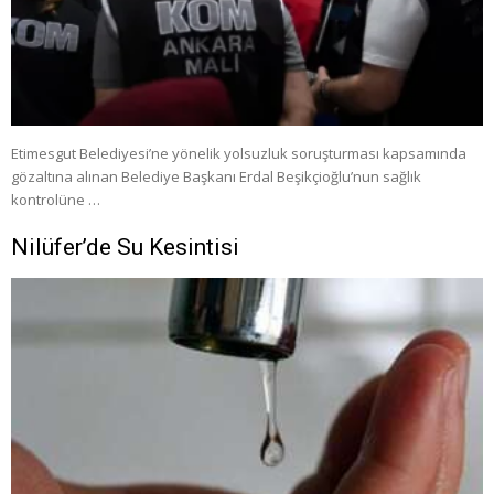
Etimesgut Belediyesi’ne yönelik yolsuzluk soruşturması kapsamında
gözaltına alınan Belediye Başkanı Erdal Beşikçioğlu’nun sağlık
kontrolüne …
Nilüfer’de Su Kesintisi