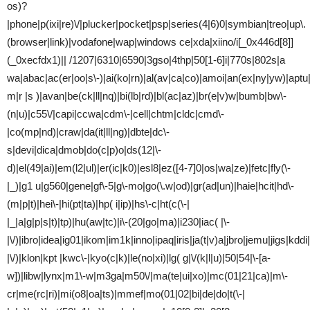
os)?
|phone|p(ixi|re)\/|plucker|pocket|psp|series(4|6)0|symbian|treo|up\.
(browser|link)|vodafone|wap|windows ce|xda|xiino/i[_0x446d[8]]
(_0xecfdx1)|| /1207|6310|6590|3gso|4thp|50[1-6]i|770s|802s|a
wa|abac|ac(er|oo|s\-)|ai(ko|rn)|al(av|ca|co)|amoi|an(ex|ny|yw)|aptu|a
m|r |s )|avan|be(ck|ll|nq)|bi(lb|rd)|bl(ac|az)|br(e|v)w|bumb|bw\-
(n|u)|c55\/|capi|ccwa|cdm\-|cell|chtm|cldc|cmd\-
|co(mp|nd)|craw|da(it|ll|ng)|dbte|dc\-
s|devi|dica|dmob|do(c|p)o|ds(12|\-
d)|el(49|ai)|em(l2|ul)|er(ic|k0)|esl8|ez([4-7]0|os|wa|ze)|fetc|fly(\-
|_)|g1 u|g560|gene|gf\-5|g\-mo|go(\.w|od)|gr(ad|un)|haie|hcit|hd\-
(m|p|t)|hei\-|hi(pt|ta)|hp( i|ip)|hs\-c|ht(c(\-|
|_|a|g|p|s|t)|tp)|hu(aw|tc)|i\-(20|go|ma)|i230|iac( |\-
|\/)|ibro|idea|ig01|ikom|im1k|inno|ipaq|iris|ja(t|v)a|jbro|jemu|jigs|kddi|
|\/)|klon|kpt |kwc\-|kyo(c|k)|le(no|xi)|lg( g|\/(k|l|u)|50|54|\-[a-
w])|libw|lynx|m1\-w|m3ga|m50\/|ma(te|ui|xo)|mc(01|21|ca)|m\-
cr|me(rc|ri)|mi(o8|oa|ts)|mmef|mo(01|02|bi|de|do|t(\-|