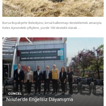
Bursa Büyükşehir Belediyesi, kırsal kalkınmayı desteklemek amacıyla
Keles ilçesindeki çiftçilere, yüzde 100 destekli olarak …
GÜNCEL
Nilüfer’de Engelsiz Dayanışma