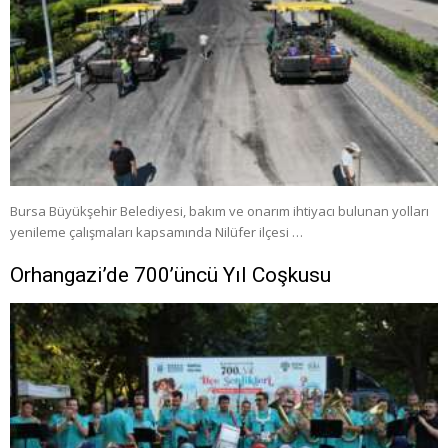
Bursa Büyükşehir Belediyesi, bakım ve onarım ihtiyacı bulunan yolları
yenileme çalışmaları kapsamında Nilüfer ilçesi …
Orhangazi’de 700’üncü Yıl Coşkusu