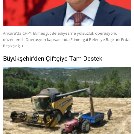
Ankara’da CHP’li Etimesgut Belediyesi’ne yolsuzluk operasyonu
düzenlendi. Operasyon kapsamında Etimesgut Belediye Başkanı Erdal
Beşikçioğlu …
Büyükşehir’den Çiftçiye Tam Destek