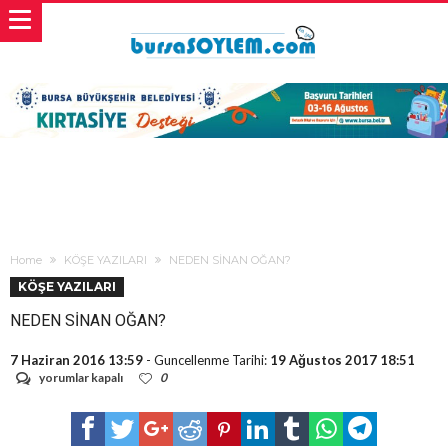
Home
KÖŞE YAZILARI
NEDEN SİNAN OĞAN?
KÖŞE YAZILARI
NEDEN SİNAN OĞAN?
7 Haziran 2016 13:59
- Guncellenme Tarihi:
19 Ağustos 2017 18:51
NEDEN
yorumlar kapalı
0
SİNAN
OĞAN?
için