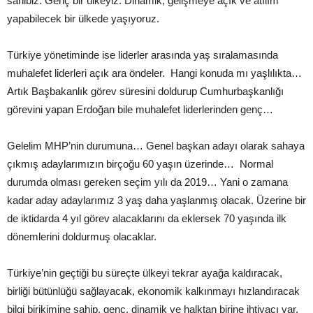
sahibiz. Genç bir ülkeyiz. Dinamik, gelişmeye açık ve atılım
yapabilecek bir ülkede yaşıyoruz.
Türkiye yönetiminde ise liderler arasında yaş sıralamasında
muhalefet liderleri açık ara öndeler. Hangi konuda mı yaşlılıkta…
Artık Başbakanlık görev süresini doldurup Cumhurbaşkanlığı
görevini yapan Erdoğan bile muhalefet liderlerinden genç…
Gelelim MHP’nin durumuna… Genel başkan adayı olarak sahaya
çıkmış adaylarımızın birçoğu 60 yaşın üzerinde… Normal
durumda olması gereken seçim yılı da 2019… Yani o zamana
kadar aday adaylarımız 3 yaş daha yaşlanmış olacak. Üzerine bir
de iktidarda 4 yıl görev alacaklarını da eklersek 70 yaşında ilk
dönemlerini doldurmuş olacaklar.
Türkiye’nin geçtiği bu süreçte ülkeyi tekrar ayağa kaldıracak,
birliği bütünlüğü sağlayacak, ekonomik kalkınmayı hızlandıracak
bilgi birikimine sahip, genç, dinamik ve halktan birine ihtiyacı var.