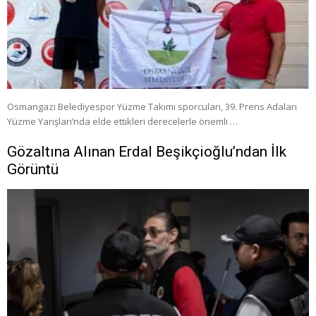
Osmangazi Belediyespor Yüzme Takımı sporcuları, 39. Prens Adaları
Yüzme Yarışları’nda elde ettikleri derecelerle önemli …
Gözaltına Alınan Erdal Beşikçioğlu’ndan İlk
Görüntü