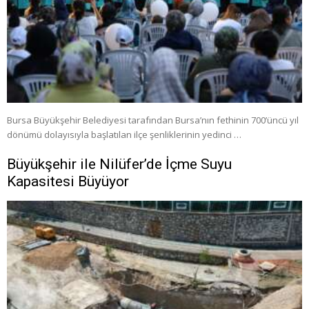
Bursa Büyükşehir Belediyesi tarafından Bursa’nın fethinin 700’üncü yıl
dönümü dolayısıyla başlatılan ilçe şenliklerinin yedinci …
Büyükşehir ile Nilüfer’de İçme Suyu
Kapasitesi Büyüyor