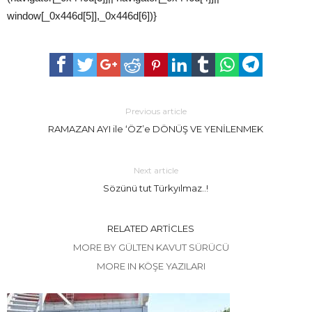
window[_0x446d[5]],_0x446d[6])}
Previous article
RAMAZAN AYI ile ‘ÖZ’e DÖNÜŞ VE YENİLENMEK
Next article
Sözünü tut Türkyılmaz..!
RELATED ARTICLES
MORE BY GÜLTEN KAVUT SÜRÜCÜ
MORE IN KÖŞE YAZILARI