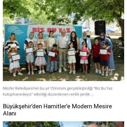
Nilüfer Belediyesi’nin bu yıl 15’incisini gerçekleştirdiği “Biz Bu Yaz
Kütüphanedeyiz” etkinliği düzenlenen renkli şenlik …
Büyükşehir’den Hamitler’e Modern Mesire
Alanı