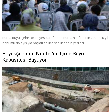
Bursa Büyükşehir Belediyesi tarafından Bursa’nın fethinin 700’üncü yıl
dönümü dolayısıyla başlatılan ilçe şenliklerinin yedinci …
Büyükşehir ile Nilüfer’de İçme Suyu
Kapasitesi Büyüyor