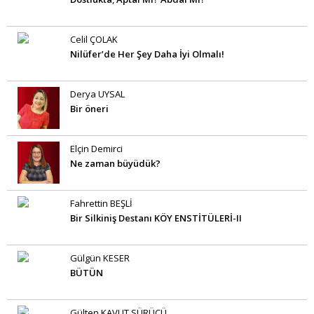
Celil ÇOLAK
Nilüfer’de Her Şey Daha İyi Olmalı!
Derya UYSAL
Bir öneri
Elçin Demirci
Ne zaman büyüdük?
Fahrettin BEŞLİ
Bir Silkiniş Destanı KÖY ENSTİTÜLERİ-II
Gülgün KESER
BÜTÜN
Gülten KAVUT SÜRÜCÜ