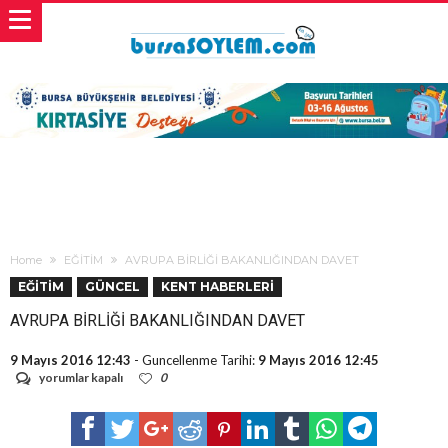
Home
EĞİTİM
AVRUPA BİRLİĞİ BAKANLIĞINDAN DAVET
EĞİTİM
GÜNCEL
KENT HABERLERİ
AVRUPA BİRLİĞİ BAKANLIĞINDAN DAVET
9 Mayıs 2016 12:43
- Guncellenme Tarihi:
9 Mayıs 2016 12:45
AVRUPA
yorumlar kapalı
0
BİRLİĞİ
BAKANLIĞINDAN
DAVET
için