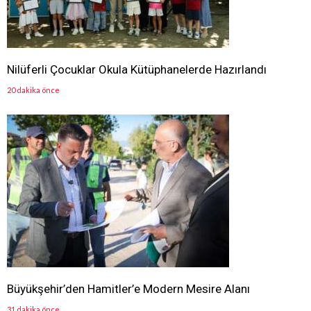
Nilüferli Çocuklar Okula Kütüphanelerde Hazırlandı
20 dakika önce
Büyükşehir’den Hamitler’e Modern Mesire Alanı
31 dakika önce