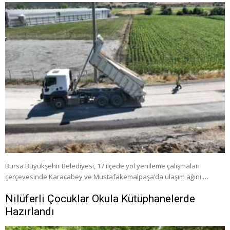
Bursa Büyükşehir Belediyesi, 17 ilçede yol yenileme çalışmaları
çerçevesinde Karacabey ve Mustafakemalpaşa’da ulaşım ağını …
Nilüferli Çocuklar Okula Kütüphanelerde
Hazırlandı