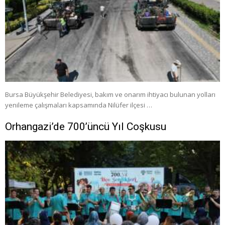
Bursa Büyükşehir Belediyesi, bakım ve onarım ihtiyacı bulunan yolları
yenileme çalışmaları kapsamında Nilüfer ilçesi …
Orhangazi’de 700’üncü Yıl Coşkusu