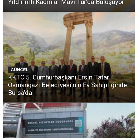
Yıldırımlı Kadınlar Mavi Tur’da Buluşuyor
GÜNCEL
KKTC 5. Cumhurbaşkanı Ersin Tatar
Osmangazi Belediyesi’nin Ev Sahipliğinde
Bursa’da