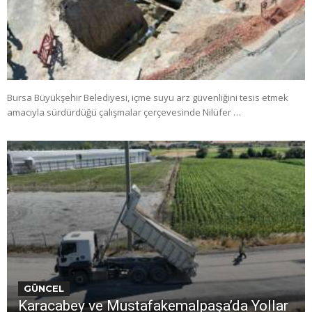
Bursa Büyükşehir Belediyesi, içme suyu arz güvenliğini tesis etmek
amacıyla sürdürdüğü çalışmalar çerçevesinde Nilüfer …
GÜNCEL
Karacabey ve Mustafakemalpaşa’da Yollar