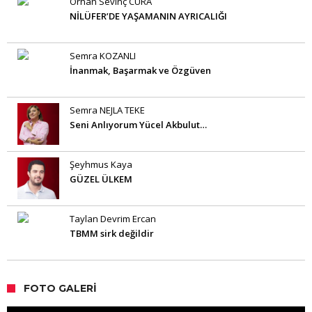
Orhan Sevinç CURA
NİLÜFER’DE YAŞAMANIN AYRICALIĞI
Semra KOZANLI
İnanmak, Başarmak ve Özgüven
Semra NEJLA TEKE
Seni Anlıyorum Yücel Akbulut…
Şeyhmus Kaya
GÜZEL ÜLKEM
Taylan Devrim Ercan
TBMM sirk değildir
FOTO GALERI