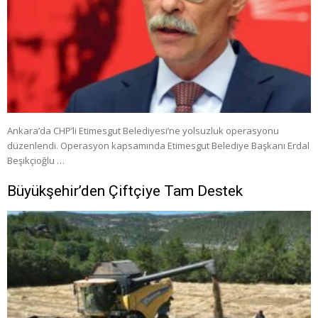
Ankara’da CHP’li Etimesgut Belediyesi’ne yolsuzluk operasyonu
düzenlendi. Operasyon kapsamında Etimesgut Belediye Başkanı Erdal
Beşikçioğlu …
Büyükşehir’den Çiftçiye Tam Destek