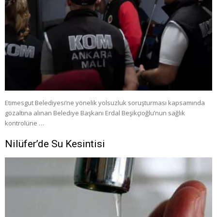
Etimesgut Belediyesi’ne yönelik yolsuzluk soruşturması kapsamında
gözaltına alınan Belediye Başkanı Erdal Beşikçioğlu’nun sağlık
kontrolüne …
Nilüfer’de Su Kesintisi