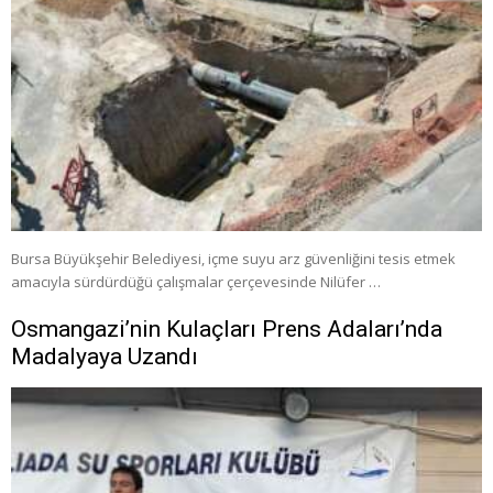
Bursa Büyükşehir Belediyesi, içme suyu arz güvenliğini tesis etmek
amacıyla sürdürdüğü çalışmalar çerçevesinde Nilüfer …
Osmangazi’nin Kulaçları Prens Adaları’nda
Madalyaya Uzandı