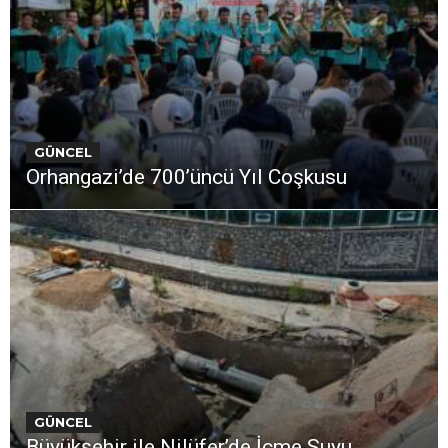
GÜNCEL
Orhangazi’de 700’üncü Yıl Coşkusu
GÜNCEL
Büyükşehir ile Nilüfer’de İçme Suyu