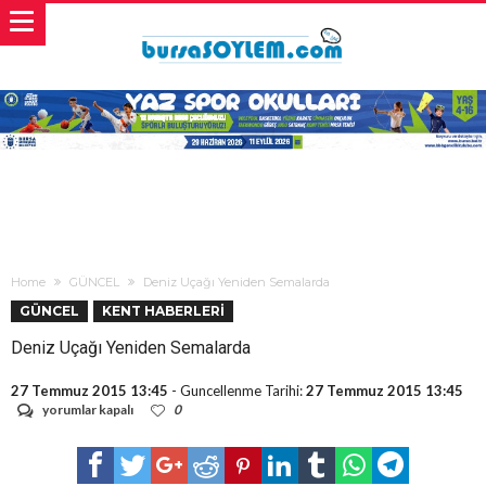
Home
GÜNCEL
Deniz Uçağı Yeniden Semalarda
GÜNCEL
KENT HABERLERİ
Deniz Uçağı Yeniden Semalarda
27 Temmuz 2015 13:45
- Guncellenme Tarihi:
27 Temmuz 2015 13:45
Deniz
yorumlar kapalı
0
Uçağı
Yeniden
Semalarda
için