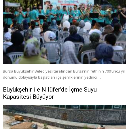
Bursa Büyükşehir Belediyesi tarafından Bursa’nın fethinin 700’üncü yıl
dönümü dolayısıyla başlatılan ilçe şenliklerinin yedinci …
Büyükşehir ile Nilüfer’de İçme Suyu
Kapasitesi Büyüyor