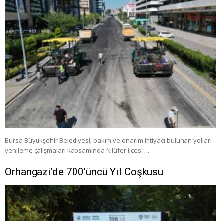
Bursa Büyükşehir Belediyesi, bakım ve onarım ihtiyacı bulunan yolları
yenileme çalışmaları kapsamında Nilüfer ilçesi …
Orhangazi’de 700’üncü Yıl Coşkusu