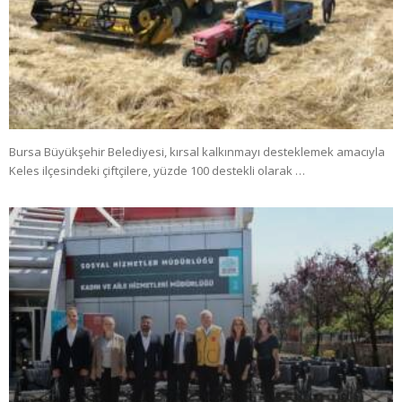
Bursa Büyükşehir Belediyesi, kırsal kalkınmayı desteklemek amacıyla
Keles ilçesindeki çiftçilere, yüzde 100 destekli olarak …