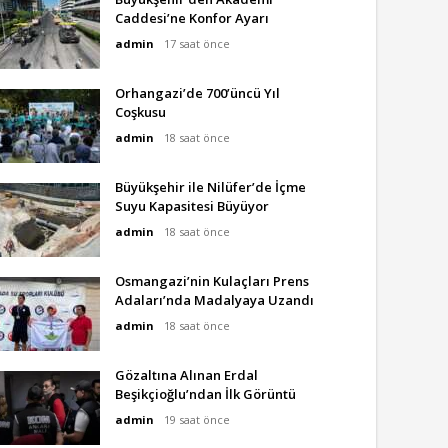
Caddesi’ne Konfor Ayarı
admin
17 saat önce
Orhangazi’de 700’üncü Yıl
Coşkusu
admin
18 saat önce
Büyükşehir ile Nilüfer’de İçme
Suyu Kapasitesi Büyüyor
admin
18 saat önce
Osmangazi’nin Kulaçları Prens
Adaları’nda Madalyaya Uzandı
admin
18 saat önce
Gözaltına Alınan Erdal
Beşikçioğlu’ndan İlk Görüntü
admin
19 saat önce