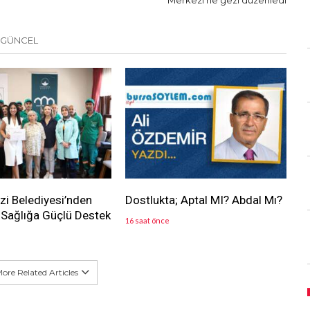
Merkezi’ne gezi düzenledi
 GÜNCEL
i Belediyesi’nden
Dostlukta; Aptal MI? Abdal Mı?
Sağlığa Güçlü Destek
16 saat önce
ore Related Articles