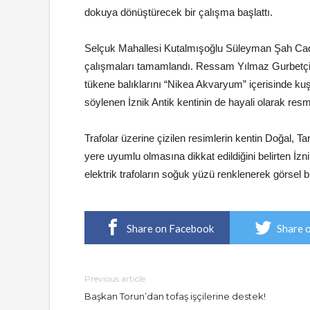
dokuya dönüştürecek bir çalışma başlattı.
Selçuk Mahallesi Kutalmışoğlu Süleyman Şah Cadd
çalışmaları tamamlandı. Ressam Yılmaz Gurbetçi t
tükene balıklarını “Nikea Akvaryum” içerisinde kuşla
söylenen İznik Antik kentinin de hayali olarak resm
Trafolar üzerine çizilen resimlerin kentin Doğal, Ta
yere uyumlu olmasına dikkat edildiğini belirten İ
elektrik trafoların soğuk yüzü renklenerek görsel b
Share on Facebook
Share 
Previous article
Başkan Torun’dan tofaş işçilerine destek!