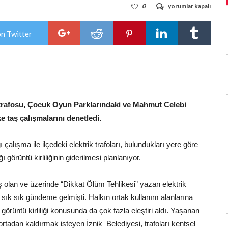
İznik’te
0
yorumlar kapalı
elektrik
trafoları
görsel
on Twitter
güzelliğe
kavuşuyor
için
 trafosu, Çocuk Oyun Parklarındaki ve Mahmut Celebi
e taş çalışmalarını denetledi.
alışma ile ilçedeki elektrik trafoları, bulundukları yere göre
görüntü kirliliğinin giderilmesi planlanıyor.
miş olan ve üzerinde “Dikkat Ölüm Tehlikesi” yazan elektrik
i ile sık sık gündeme gelmişti. Halkın ortak kullanım alanlarına
ıra görüntü kirliliği konusunda da çok fazla eleştiri aldı. Yaşanan
i ortadan kaldırmak isteyen İznik Belediyesi, trafoları kentsel