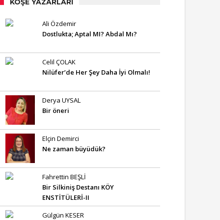
KÖŞE YAZARLARI
Ali Özdemir
Dostlukta; Aptal MI? Abdal Mı?
Celil ÇOLAK
Nilüfer’de Her Şey Daha İyi Olmalı!
Derya UYSAL
Bir öneri
Elçin Demirci
Ne zaman büyüdük?
Fahrettin BEŞLİ
Bir Silkiniş Destanı KÖY
ENSTİTÜLERİ-II
Gülgün KESER