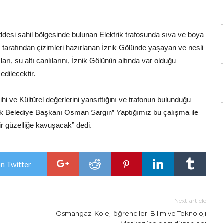
esi sahil bölgesinde bulunan Elektrik trafosunda sıva ve boya
arafından çizimleri hazırlanan İznik Gölünde yaşayan ve nesli
rı, su altı canlılarını, İznik Gölünün altında var olduğu
edilecektir.
rihi ve Kültürel değerlerini yansıttığını ve trafonun bulunduğu
znik Belediye Başkanı Osman Sargın” Yaptığımız bu çalışma ile
ir güzelliğe kavuşacak” dedi.
on Twitter
Next article
Osmangazi Koleji öğrencileri Bilim ve Teknoloji