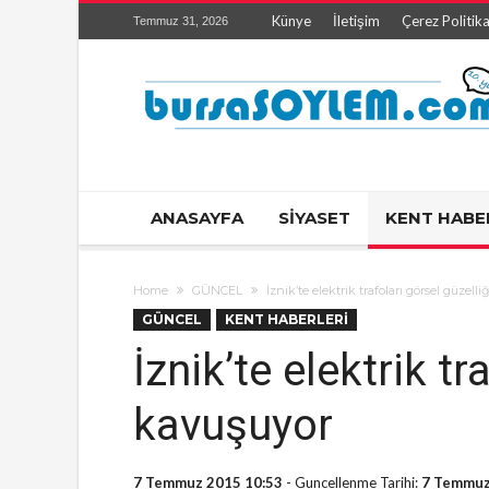
Künye
İletişim
Çerez Politika
Temmuz 31, 2026
ANASAYFA
SİYASET
KENT HABE
Home
GÜNCEL
İznik’te elektrik trafoları görsel güzell
GÜNCEL
KENT HABERLERİ
İznik’te elektrik tr
kavuşuyor
7 Temmuz 2015 10:53
- Guncellenme Tarihi:
7 Temmuz