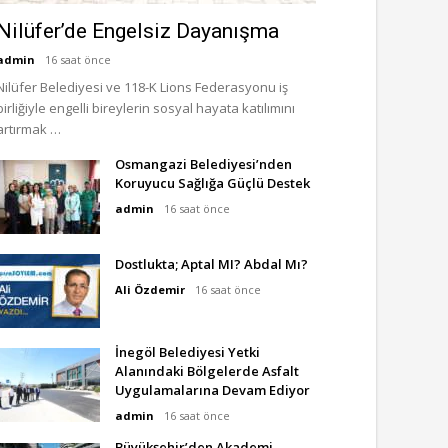
Nilüfer’de Engelsiz Dayanışma
admin
16 saat önce
Nilüfer Belediyesi ve 118-K Lions Federasyonu iş
birliğiyle engelli bireylerin sosyal hayata katılımını
artırmak …
Osmangazi Belediyesi’nden
Koruyucu Sağlığa Güçlü Destek
admin
16 saat önce
Dostlukta; Aptal MI? Abdal Mı?
Ali Özdemir
16 saat önce
İnegöl Belediyesi Yetki
Alanındaki Bölgelerde Asfalt
Uygulamalarına Devam Ediyor
admin
16 saat önce
Büyükşehir’den Akademi