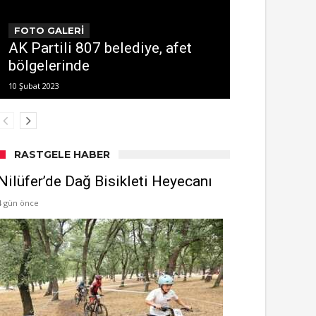
FOTO GALERİ
AK Partili 807 belediye, afet
bölgelerinde
10 Şubat 2023
RASTGELE HABER
Nilüfer’de Dağ Bisikleti Heyecanı
4 gün önce