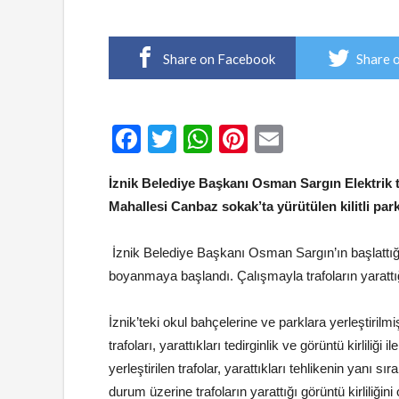
Share on Facebook
Share 
Facebook
Twitter
WhatsApp
Pinterest
Email
İznik Belediye Başkanı Osman Sargın Elektrik
Mahallesi Canbaz sokak’ta yürütülen kilitli park
İznik Belediye Başkanı Osman Sargın’ın başlattığı ç
boyanmaya başlandı. Çalışmayla trafoların yarattığı 
İznik’teki okul bahçelerine ve parklara yerleştiril
trafoları, yarattıkları tedirginlik ve görüntü kirliliğ
yerleştirilen trafolar, yarattıkları tehlikenin yanı s
durum üzerine trafoların yarattığı görüntü kirliliğin