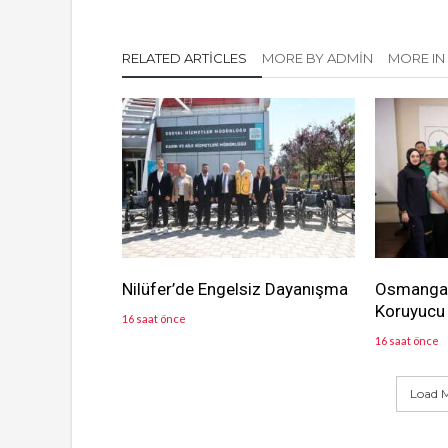
RELATED ARTICLES
MORE BY ADMIN
MORE IN
Nilüfer’de Engelsiz Dayanışma
Osmangaz
Koruyucu 
16 saat önce
16 saat önce
Load M