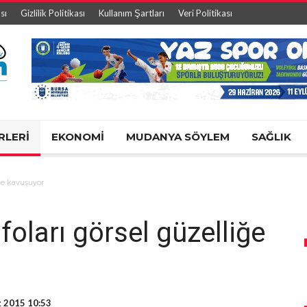
sı
Gizlilik Politikası
Kullanım Şartları
Veri Politikası
RLERİ
EKONOMİ
MUDANYA SÖYLEM
SAĞLIK
iğe kavuşuyor
afoları görsel güzelliğe
 2015 10:53