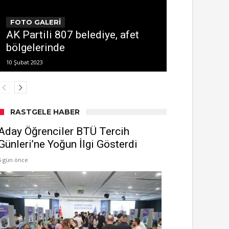
FOTO GALERİ
AK Partili 807 belediye, afet
bölgelerinde
10 Şubat 2023
RASTGELE HABER
Aday Öğrenciler BTÜ Tercih
Günleri’ne Yoğun İlgi Gösterdi
6 gün önce