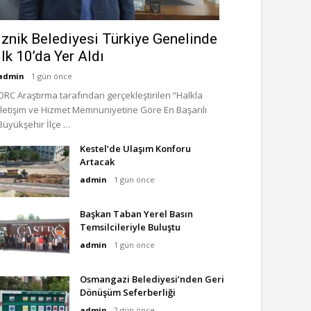
İznik Belediyesi Türkiye Genelinde
İlk 10’da Yer Aldı
admin
1 gün önce
ORC Araştırma tarafından gerçekleştirilen “Halkla
İletişim ve Hizmet Memnuniyetine Göre En Başarılı
Büyükşehir İlçe …
Kestel’de Ulaşım Konforu
Artacak
admin
1 gün önce
Başkan Taban Yerel Basın
Temsilcileriyle Buluştu
admin
1 gün önce
Osmangazi Belediyesi’nden Geri
Dönüşüm Seferberliği
admin
2 gün önce