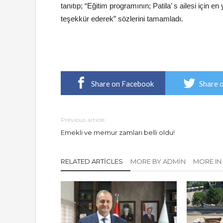
tanıtıp; “Eğitim programının; Patila’ s ailesi içi
teşekkür ederek” sözlerini tamamladı.
Share on Facebook
Share 
Previous article
Emekli ve memur zamları belli oldu!
RELATED ARTICLES
MORE BY ADMIN
MORE IN