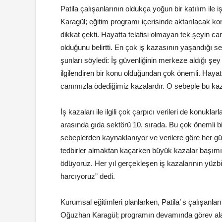
Patila çalışanlarının oldukça yoğun bir katılım ile
Karagül; eğitim programı içerisinde aktarılacak ko
dikkat çekti. Hayatta telafisi olmayan tek şeyin c
olduğunu belirtti. En çok iş kazasının yaşandığı sek
şunları söyledi: İş güvenliğinin merkeze aldığı şey
ilgilendiren bir konu olduğundan çok önemli. Hayatta
canımızla ödediğimiz kazalardır. O sebeple bu kazal
İş kazaları ile ilgili çok çarpıcı verileri de konuk
arasında gıda sektörü 10. sırada. Bu çok önemli bir 
sebeplerden kaynaklanıyor ve verilere göre her gü
tedbirler almaktan kaçarken büyük kazalar başımız
ödüyoruz. Her yıl gerçekleşen iş kazalarının yüzbin
harcıyoruz” dedi.
Kurumsal eğitimleri planlarken, Patila’ s çalışanları
Oğuzhan Karagül; programın devamında görev alaca