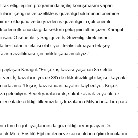
 iştirak ettiği eğitim programında açılış konuşmasını yapan
nuların içeriğine ve özellikle iş güvenliği bölümünün önemine
anımız olduğunu ve bu yüzden iş güvenliğinin çok önemli
törlerin ilk onunda gıda sektörü geldiğinin altını çizen Karagül
 insan. O sebeple İş Sağlığı ve İş Güvenliği direk insanı
 her hatanın telafisi olabiliyor. Telafisi olmayan tek şey
arın azaltılması için birlikte çabalamalıyız.”
larla paylaşan Karagül: “En çok iş kazası yaşanan 85 sektör
veri. İş kazaların yüzde 88’i de dikkatsizlik gibi kişisel kaynaklı
n ortalama 4 kişi iş kazasından hayatını kaybediyor. Küçük
a gelebiliyor. Bedeli yaralanarak, sakat kalarak veya ölerek
lerle ifade edildiği ülkemizde iş kazalarına Milyarlarca Lira para
nın tüm bilgi ihtiyaçlarının da gözetildiğini vurgulayan Dr.
k More Enstitü Eğitimcilerini ve sunacakları eğitim konularını