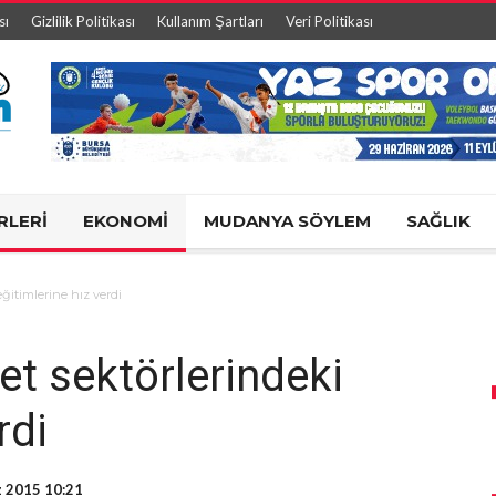
sı
Gizlilik Politikası
Kullanım Şartları
Veri Politikası
RLERİ
EKONOMİ
MUDANYA SÖYLEM
SAĞLIK
ğitimlerine hız verdi
et sektörlerindeki
rdi
 2015 10:21