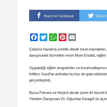
Share on Facebook
Share 
Facebook
Twitter
WhatsApp
Pinterest
Email
Çalışma hayatına yönelik olarak insan kaynakları, 
danışmanlık hizmetleri veren More Enstitü, eğitim 
Uyguladığı eğitim programları ve kurumsallaşma da
Köfteci Yusuf’un ardından bu kez de gıda sektörünü
gerçekleştirdi.
Bursa Fomara ve Heykel olmak üzere iki hizmet l
Yönetim Danışmanı Dr. Oğuzhan Karagül’ ün açılış