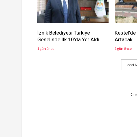
İznik Belediyesi Türkiye
Kestel’de
Genelinde İlk 10’da Yer Aldı
Artacak
1 gün önce
1 gün önce
Load M
Com