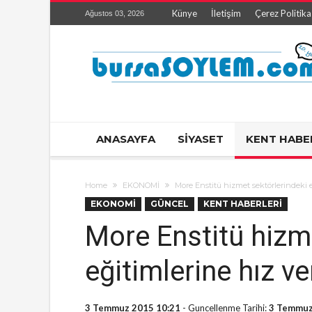
Künye
İletişim
Çerez Politika
Ağustos 03, 2026
ANASAYFA
SİYASET
KENT HABE
Home
EKONOMİ
More Enstitü hizmet sektörlerindeki e
EKONOMİ
GÜNCEL
KENT HABERLERİ
More Enstitü hizm
eğitimlerine hız ve
3 Temmuz 2015 10:21
- Guncellenme Tarihi:
3 Temmuz