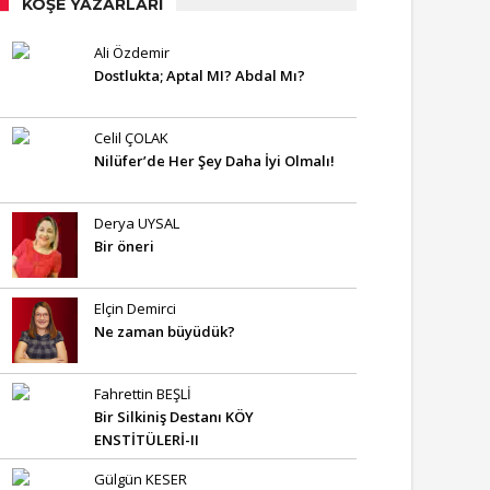
KÖŞE YAZARLARI
Ali Özdemir
Dostlukta; Aptal MI? Abdal Mı?
Celil ÇOLAK
Nilüfer’de Her Şey Daha İyi Olmalı!
Derya UYSAL
Bir öneri
Elçin Demirci
Ne zaman büyüdük?
Fahrettin BEŞLİ
Bir Silkiniş Destanı KÖY
ENSTİTÜLERİ-II
Gülgün KESER