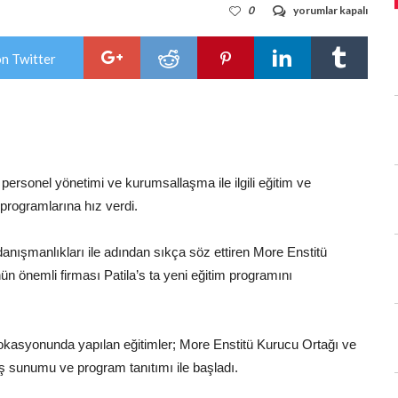
More
0
yorumlar kapalı
Enstitü
hizmet
sektörlerindeki
on Twitter
eğitimlerine
hız
verdi
için
personel yönetimi ve kurumsallaşma ile ilgili eğitim ve
programlarına hız verdi.
nışmanlıkları ile adından sıkça söz ettiren More Enstitü
n önemli firması Patila’s ta yeni eğitim programını
okasyonunda yapılan eğitimler; More Enstitü Kurucu Ortağı ve
 sunumu ve program tanıtımı ile başladı.