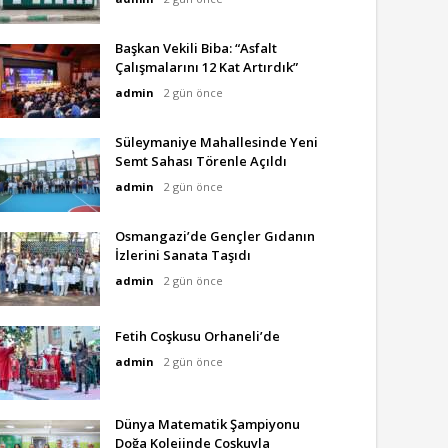
Başkan Vekili Biba: “Asfalt
Çalışmalarını 12 Kat Artırdık”
admin
2 gün önce
Süleymaniye Mahallesinde Yeni
Semt Sahası Törenle Açıldı
admin
2 gün önce
Osmangazi’de Gençler Gıdanın
İzlerini Sanata Taşıdı
admin
2 gün önce
Fetih Coşkusu Orhaneli’de
admin
2 gün önce
Dünya Matematik Şampiyonu
Doğa Kolejinde Coşkuyla