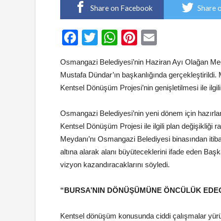
Share on Facebook
Share 
Facebook
Twitter
WhatsApp
Pinterest
Email
Osmangazi Belediyesi’nin Haziran Ayı Olağan Mec
Mustafa Dündar’ın başkanlığında gerçekleştirildi
Kentsel Dönüşüm Projesi’nin genişletilmesi ile ilgili 
Osmangazi Belediyesi’nin yeni dönem için hazırla
Kentsel Dönüşüm Projesi ile ilgili plan değişikliği
Meydanı’nı Osmangazi Belediyesi binasından itiba
altına alarak alanı büyüteceklerini ifade eden Baş
vizyon kazandıracaklarını söyledi.
“BURSA’NIN DÖNÜŞÜMÜNE ÖNCÜLÜK EDE
Kentsel dönüşüm konusunda ciddi çalışmalar yürüt