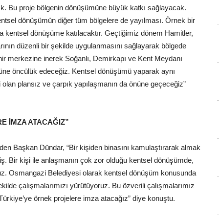
ptık. Bu proje bölgenin dönüşümüne büyük katkı sağlayacak.
entsel dönüşümün diğer tüm bölgelere de yayılması. Örnek bir
da kentsel dönüşüme katılacaktır. Geçtiğimiz dönem Hamitler,
rının düzenli bir şekilde uygulanmasını sağlayarak bölgede
hir merkezine inerek Soğanlı, Demirkapı ve Kent Meydanı
müne öncülük edeceğiz. Kentsel dönüşümü yaparak aynı
i olan plansız ve çarpık yapılaşmanın da önüne geçeceğiz”
E İMZA ATACAĞIZ”
den Başkan Dündar, “Bir kişiden binasını kamulaştırarak almak
 iş. Bir kişi ile anlaşmanın çok zor olduğu kentsel dönüşümde,
nuz. Osmangazi Belediyesi olarak kentsel dönüşüm konusunda
lde çalışmalarımızı yürütüyoruz. Bu özverili çalışmalarımız
ürkiye’ye örnek projelere imza atacağız” diye konuştu.