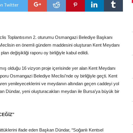
projeyle
on Twitter
değişecek!
için
lis Toplantısının 2. oturumu Osmangazi Belediye Başkanı
. Meclisin en önemli gündem maddesini oluşturan Kent Meydanı
plan değişikliği raporu oy birliğiyle kabul edildi.
mış olduğu 16 vizyon proje içerisinde yer alan Kent Meydanı
 raporu Osmangazi Belediye Meclisi’nde oy birliğiyle geçti. Kent
ren yenileyeceklerini ve meydanın altından geçen caddeyi yol
kan Dündar, yeni oluşturacakları meydan ile Bursa’ya büyük bir
CEĞİZ”
tüklerini ifade eden Başkan Dündar, “Soğanlı Kentsel