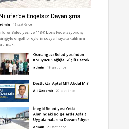
Nilüfer’de Engelsiz Dayanışma
admin
19 saat önce
Nilüfer Belediyesi ve 118-K Lions Federasyonu iş
birliğiyle engelli bireylerin sosyal hayata katılımını
artırmak …
Osmangazi Belediyesi’nden
Koruyucu Sağlığa Güçlü Destek
admin
19 saat önce
Dostlukta; Aptal MI? Abdal Mı?
Ali Özdemir
20 saat önce
İnegöl Belediyesi Yetki
Alanındaki Bölgelerde Asfalt
Uygulamalarına Devam Ediyor
admin
20 saat önce