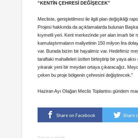
“KENTİN ÇEHRESİ DEĞİŞECEK”
Mecliste, genişletilmesi ile ilgili plan değişikliği
Projesi hakkında da açıklamalarda bulunan Başkan
kıymetli yeri. Kent merkezinde yer alan imarlı bir
kamulaştırmaların maliyetinin 150 milyon lira dol
var. Burada bizim bir hayalimiz var. Hedefimiz mey
taraftaki mahalleleri üstten birleştirip bir yaya a
yıkarak yeni bir meydan ortaya çıkaracağız. Meyda
çeken bu proje bölgenin çehresini değiştirecek.”
Haziran Ayı Olağan Meclis Toplantısı gündem madd
Share on Facebook
Share 
Previous article