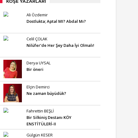
KÖŞE YAZARLARI
Ali Özdemir
Dostlukta; Aptal MI? Abdal Mı?
Celil ÇOLAK
Nilüfer’de Her Şey Daha İyi Olmalı!
Derya UYSAL
Bir öneri
Elçin Demirci
Ne zaman büyüdük?
Fahrettin BEŞLİ
Bir Silkiniş Destanı KÖY
ENSTİTÜLERİ-II
Gülgün KESER