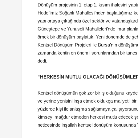
Dönüşüm projesinin 1. etap 1. kısım ihalesini ya
Hedefimiz Soğanlı Mahallesi’nden başlattığımız k
yapı ortaya çıktığında özel sektör ve vatandaşlar
Güneştepe ve Yunuseli Mahalleleri’nde imar planla
örnek bir dönüşüm başlattık. Yeni dönemde de şe
Kentsel Dönüşüm Projeleri ile Bursa’nın dönüşü
zamanda kentin en önemli sorunlarından bir tanes
dedi.
“HERKESİN MUTLU OLACAĞI DÖNÜŞÜMLER
Kentsel dönüşümün çok zor bir iş olduğunu kayde
ve yerine yenisini inşa etmek oldukça maliyetli bir
yüzlerce kişi ile anlaşma sağlamaya çalışıyorsu
kimseyi mağdur etmeden herkesi mutlu edecek şeki
neticesinde inşallah kentsel dönüşüm konusunda T