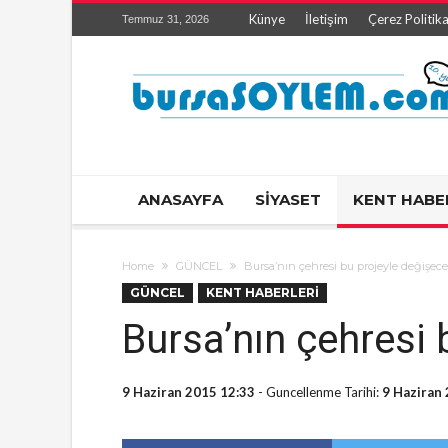
Künye
İletişim
Çerez Politika
Temmuz 31, 2026
ANASAYFA
SİYASET
KENT HABE
Home
GÜNCEL
Bursa’nın çehresi bu projeyle değişece
GÜNCEL
KENT HABERLERİ
Bursa’nın çehresi 
9 Haziran 2015 12:33
- Guncellenme Tarihi:
9 Haziran