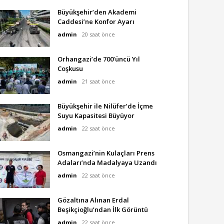
Büyükşehir’den Akademi
Caddesi’ne Konfor Ayarı
admin
20 saat önce
Orhangazi’de 700’üncü Yıl
Coşkusu
admin
21 saat önce
Büyükşehir ile Nilüfer’de İçme
Suyu Kapasitesi Büyüyor
admin
22 saat önce
Osmangazi’nin Kulaçları Prens
Adaları’nda Madalyaya Uzandı
admin
22 saat önce
Gözaltına Alınan Erdal
Beşikçioğlu’ndan İlk Görüntü
admin
22 saat önce