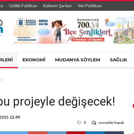
sı
Gizlilik Politikası
Kullanım Şartları
Veri Politikası
RLERİ
EKONOMİ
MUDANYA SÖYLEM
SAĞLIK
k!
bu projeyle değişecek!
 2015 12:49
Bursa’nın
0
yorumlar kapalı
çehresi
bu