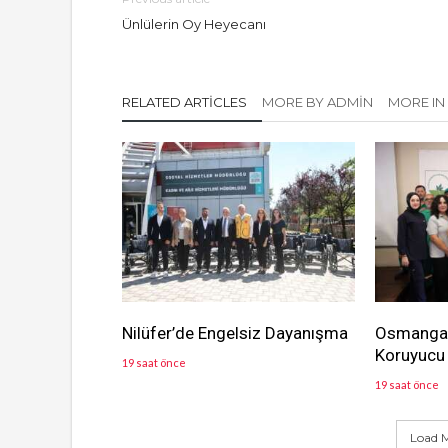
Ünlülerin Oy Heyecanı
RELATED ARTICLES
MORE BY ADMIN
MORE IN
Nilüfer’de Engelsiz Dayanışma
Osmangaz
Koruyucu 
19 saat önce
19 saat önce
Load M